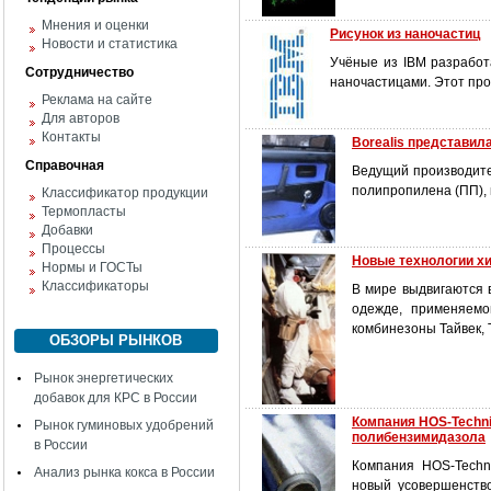
Мнения и оценки
Рисунок из наночастиц
Новости и статистика
Учёные из IBM разработ
Сотрудничество
наночастицами. Этот про
Реклама на сайте
Для авторов
Контакты
Borealis представил
Справочная
Ведущий производите
полипропилена (ПП), 
Классификатор продукции
Термопласты
Добавки
Процессы
Новые технологии х
Нормы и ГОСТы
Классификаторы
В мире выдвигаются 
одежде, применяемо
комбинезоны Тайвек, 
ОБЗОРЫ РЫНКОВ
Рынок энергетических
добавок для КРС в России
Компания HOS-Techni
Рынок гуминовых удобрений
полибензимидазола
в России
Компания HOS-Techni
Анализ рынка кокса в России
новый усовершенств