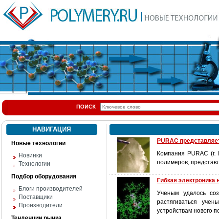
ПОИСК
НАВИГАЦИЯ
PURAC представляет
Новые технологии
Компания PURAC (г. 
Новинки
полимеров, представл
Технологии
Подбор оборудования
Гибкая электроника 
Блоги производителей
Ученым удалось соз
Поставщики
растягиваться учен
Производители
устройствам нового п
Тенденции рынка