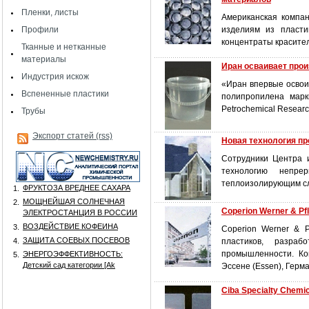
Пленки, листы
Американская компан
Профили
изделиям из пласти
концентраты красител
Тканные и нетканные
материалы
Иран осваивает про
Индустрия искож
«Иран впервые освои
Вспененные пластики
полипропилена марк
Petrochemical Resear
Трубы
Экспорт статей (rss)
Новая технология пр
Сотрудники Центра и
технологию непре
теплоизолирующим с
ФРУКТОЗА ВРЕДНЕЕ САХАРА
1.
МОЩНЕЙШАЯ СОЛНЕЧНАЯ
2.
Coperion Werner & P
ЭЛЕКТРОСТАНЦИЯ В РОССИИ
ВОЗДЕЙСТВИЕ КОФЕИНА
3.
Coperion Werner & 
ЗАЩИТА СОЕВЫХ ПОСЕВОВ
4.
пластиков, разра
промышленности. Ко
ЭНЕРГОЭФФЕКТИВНОСТЬ:
5.
Детский сад категории [Аk
Эссене (Essen), Герм
Ciba Specialty Chem