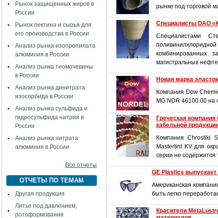
Рынок защищенных жиров в
рынке под торговой м
России
Специалисты ОАО «К
Рынок пектина и сырья для
его производства в России
Специалистами Сте
поливинилхлоридн
Анализ рынка изопропилата
комбинированных з
алюминия в России
магистральных нефте
Анализ рынка тиомочевины
в России
Новая марка эласто
Анализ рынка динитрата
Компания Dow Chemic
изосорбида в России
MG NDR 46100.00 на о
Анализ рынка сульфида и
гидросульфида натрия в
Греческая компания 
кабельной продукци
России
Компания Chrostiki 
Анализ рынка нитрата
Mastertint KV для о
алюминия в России
серии не содержится 
Все отчеты
GE Plastics выпускае
ОТЧЕТЫ ПО ТЕМАМ
Американская компания
Другая продукция
быть легко переработа
Литье под давлением,
Красители MetaLustr
ротоформование
материалов