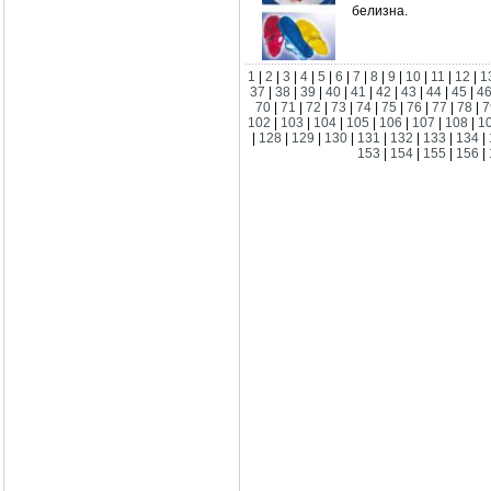
белизна.
1
|
2
|
3
|
4
|
5
|
6
|
7
|
8
|
9
|
10
|
11
|
12
|
1
37
|
38
|
39
|
40
|
41
|
42
|
43
|
44
|
45
|
4
70
|
71
|
72
|
73
|
74
|
75
|
76
|
77
|
78
|
7
102
|
103
|
104
|
105
|
106
|
107
|
108
|
1
|
128
|
129
|
130
|
131
|
132
|
133
|
134
|
153
|
154
|
155
|
156
|