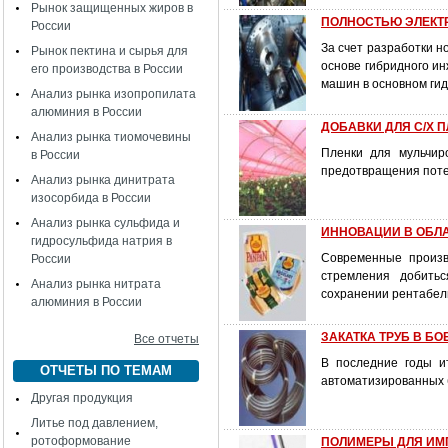
Рынок защищенных жиров в
ПОЛНОСТЬЮ ЭЛЕК
России
За счет разработки 
Рынок пектина и сырья для
основе гибридного и
его производства в России
машин в основном гид
Анализ рынка изопропилата
алюминия в России
ДОБАВКИ ДЛЯ С/Х 
Анализ рынка тиомочевины
Пленки для мульчир
в России
предотвращения потер
Анализ рынка динитрата
изосорбида в России
Анализ рынка сульфида и
ИННОВАЦИИ В ОБЛ
гидросульфида натрия в
Современные произв
России
стремления добить
Анализ рынка нитрата
сохранении рентабел
алюминия в России
ЗАКАТКА ТРУБ В Б
Все отчеты
В последние годы и
ОТЧЕТЫ ПО ТЕМАМ
автоматизированных 
Другая продукция
Литье под давлением,
ротоформование
ПОЛИМЕРЫ ДЛЯ ИМ