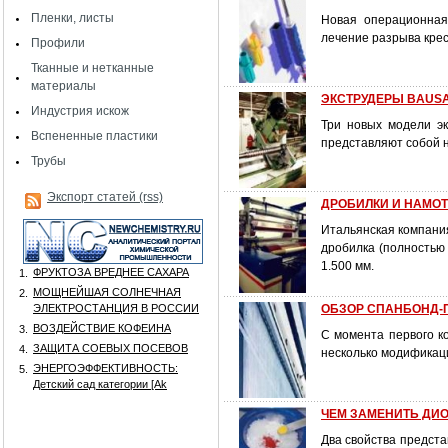
Пленки, листы
Новая операционная
лечение разрыва крес
Профили
Тканные и нетканные
материалы
ЭКСТРУДЕРЫ BAUS
Индустрия искож
Три новых модели э
Вспененные пластики
представляют собой 
Трубы
Экспорт статей (rss)
ДРОБИЛКИ И НАМОТ
Итальянская компания
дробилка (полностью
1.500 мм.
ФРУКТОЗА ВРЕДНЕЕ САХАРА
1.
МОЩНЕЙШАЯ СОЛНЕЧНАЯ
2.
ЭЛЕКТРОСТАНЦИЯ В РОССИИ
ОБЗОР СПАНБОНД-
ВОЗДЕЙСТВИЕ КОФЕИНА
3.
С момента первого ко
ЗАЩИТА СОЕВЫХ ПОСЕВОВ
4.
несколько модификац
ЭНЕРГОЭФФЕКТИВНОСТЬ:
5.
Детский сад категории [Аk
ЧЕМ ЗАМЕНИТЬ ДИО
Два свойства предст