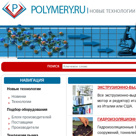
ПОИСК
НАВИГАЦИЯ
ЭКСТРУЗИОННО-ВЫ
Новые технологии
Все экструзионно-вы
Новинки
мотор и редуктор) и
Технологии
из Италии или США.
Подбор оборудования
Блоги производителей
ГИДРОИЗОЛЯЦИОНН
Поставщики
Гидроизоляционные П
Производители
сооружений, тоннелей
Тенденции рынка