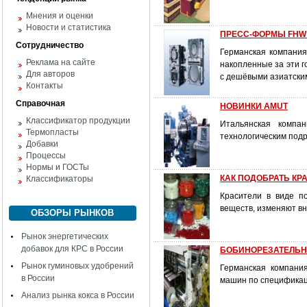
Мнения и оценки
Новости и статистика
ПРЕСС-ФОРМЫ FHW
Сотрудничество
Германская компани
Реклама на сайте
накопленные за эти 
Для авторов
с дешёвыми азиатски
Контакты
Справочная
НОВИНКИ AMUT
Классификатор продукции
Итальянская компа
Термопласты
технологическим под
Добавки
Процессы
Нормы и ГОСТы
КАК ПОДОБРАТЬ КР
Классификаторы
Красители в виде по
веществ, изменяют в
ОБЗОРЫ РЫНКОВ
Рынок энергетических
добавок для КРС в России
БОБИНОРЕЗАТЕЛЬ
Рынок гуминовых удобрений
Германская компани
в России
машин по спецификац
Анализ рынка кокса в России