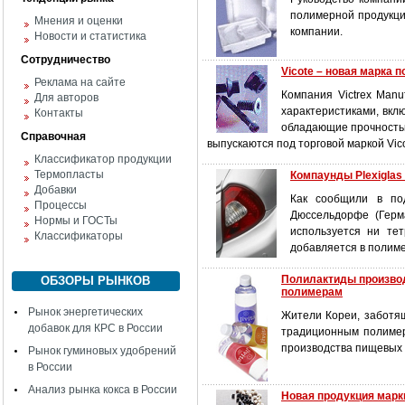
полимерной продукци
Мнения и оценки
компании.
Новости и статистика
Сотрудничество
Vicote – новая марка 
Реклама на сайте
Компания Victrex Manu
Для авторов
характеристиками, вкл
Контакты
обладающие прочность
Справочная
выпускаются под торговой маркой Vic
Классификатор продукции
Термопласты
Компаунды Plexiglas
Добавки
Как сообщили в по
Процессы
Дюссельдорфе (Герм
Нормы и ГОСТы
используется ни те
Классификаторы
добавляется в полим
Полилактиды производ
ОБЗОРЫ РЫНКОВ
полимерам
Рынок энергетических
Жители Кореи, заботящ
добавок для КРС в России
традиционным полимер
производства пищевых е
Рынок гуминовых удобрений
в России
Анализ рынка кокса в России
Новая продукция марки 