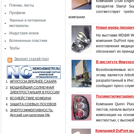
Компания DSM Engine
Пленки, листы
продуктов Stanyl S
соответствует треб
Профили
компании.
Тканные и нетканные
материалы
Новая марка прозрач
Индустрия искож
На выставке MD&M Wes
Вспененные пластики
компания DuPont пре
изготовления медицин
Трубы
обозначает их прина
Экспорт статей (rss)
В институте Фраунхо
Возобновляемые ист
этому является Arbo
разработанный в Инсти
ФРУКТОЗА ВРЕДНЕЕ САХАРА
1.
сообщает пресс-служб
МОЩНЕЙШАЯ СОЛНЕЧНАЯ
2.
ЭЛЕКТРОСТАНЦИЯ В РОССИИ
Полиметилметакрилат
ВОЗДЕЙСТВИЕ КОФЕИНА
3.
Компания Quinn Plas
ЗАЩИТА СОЕВЫХ ПОСЕВОВ
4.
листов, начала выпус
ЭНЕРГОЭФФЕКТИВНОСТЬ:
5.
композиции на основе
Детский сад категории [Аk
жесткостью, с высоко
Компанией DuPont вы