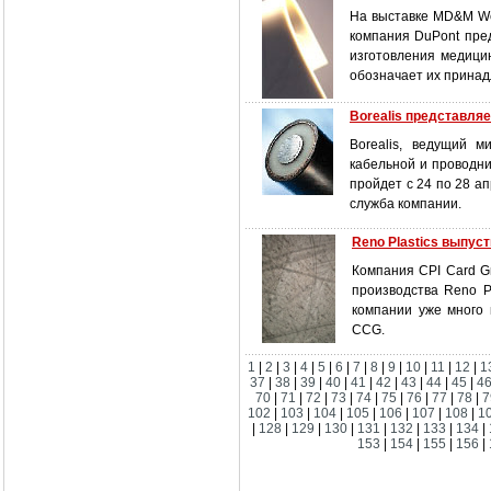
На выставке MD&M Wes
компания DuPont пре
изготовления медицин
обозначает их принад
Borealis представл
Borealis, ведущий 
кабельной и проводни
пройдет с 24 по 28 
служба компании.
Reno Plastics выпу
Компания CPI Card G
производства Reno Pl
компании уже много 
CCG.
1
|
2
|
3
|
4
|
5
|
6
|
7
|
8
|
9
|
10
|
11
|
12
|
1
37
|
38
|
39
|
40
|
41
|
42
|
43
|
44
|
45
|
4
70
|
71
|
72
|
73
|
74
|
75
|
76
|
77
|
78
|
7
102
|
103
|
104
|
105
|
106
|
107
|
108
|
1
|
128
|
129
|
130
|
131
|
132
|
133
|
134
|
153
|
154
|
155
|
156
|