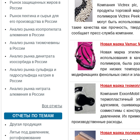
Рынок защищенных жиров в
Компания Victrex plc
России
продукты торговой мар
Рынок пектина и сырья для
полимеров Victrex Pee
его производства в России
могут быть использов
такие качества как прочность, твер
Анализ рынка изопропилата
сообщает пресс-служба компании.
алюминия в России
Анализ рынка тиомочевины
Новая марка Vamac M
в России
Новая маркa этилен
Анализ рынка динитрата
использования в ка
изосорбида в России
полимеров, была раз
при низких темпера
Анализ рынка сульфида и
модификациях фенольных смол и элас
гидросульфида натрия в
России
Новая марка термопл
Анализ рынка нитрата
Компания ExxonMobil
алюминия в России
термопластичный эл
адгезивов, сшивающ
Все отчеты
совместимы с констр
ОТЧЕТЫ ПО ТЕМАМ
давлением. Их приме
производственные расходы.
Другая продукция
Литье под давлением,
Новая марка полиами
ротоформование