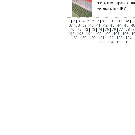
развитых странах н
материалы (ПКМ).
1
|
2
|
3
|
4
|
5
|
6
|
7
|
8
|
9
|
10
|
11
|
12
|
1
37
|
38
|
39
|
40
|
41
|
42
|
43
|
44
|
45
|
4
70
|
71
|
72
|
73
|
74
|
75
|
76
|
77
|
78
|
7
102
|
103
|
104
|
105
|
106
|
107
|
108
|
1
|
128
|
129
|
130
|
131
|
132
|
133
|
134
|
153
|
154
|
155
|
156
|