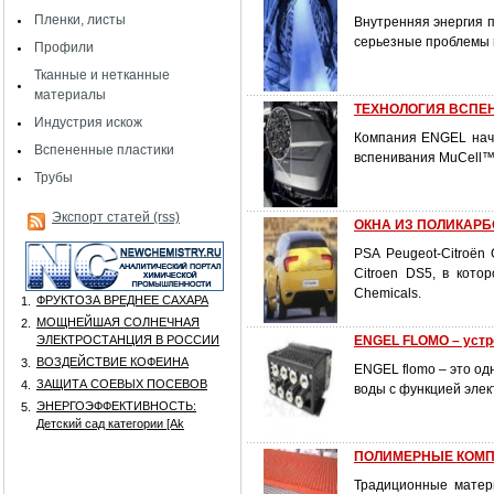
Пленки, листы
Внутренняя энергия п
серьезные проблемы п
Профили
Тканные и нетканные
материалы
ТЕХНОЛОГИЯ ВСПЕ
Индустрия искож
Компания ENGEL начи
Вспененные пластики
вспенивания MuCell™ 
Трубы
Экспорт статей (rss)
ОКНА ИЗ ПОЛИКАРБ
PSA Peugeot-Citroёn
Citroen DS5, в кото
Chemicals.
ФРУКТОЗА ВРЕДНЕЕ САХАРА
1.
МОЩНЕЙШАЯ СОЛНЕЧНАЯ
2.
ЭЛЕКТРОСТАНЦИЯ В РОССИИ
ENGEL FLOMO – устр
ВОЗДЕЙСТВИЕ КОФЕИНА
3.
ENGEL flomo – это од
ЗАЩИТА СОЕВЫХ ПОСЕВОВ
4.
воды с функцией элек
ЭНЕРГОЭФФЕКТИВНОСТЬ:
5.
Детский сад категории [Аk
ПОЛИМЕРНЫЕ КОМП
Традиционные матер