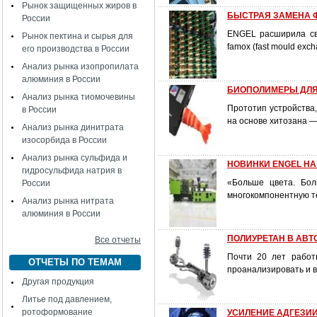
Рынок защищенных жиров в
БЫСТРАЯ ЗАМЕНА
России
ENGEL расширила св
Рынок пектина и сырья для
famox (fast mould ex
его производства в России
Анализ рынка изопропилата
алюминия в России
БИОПОЛИМЕРЫ ДЛЯ
Анализ рынка тиомочевины
Прототип устройства
в России
на основе хитозана 
Анализ рынка динитрата
изосорбида в России
Анализ рынка сульфида и
НОВИНКИ ENGEL НА
гидросульфида натрия в
«Больше цвета. Бол
России
многокомпонентную те
Анализ рынка нитрата
алюминия в России
ПОЛИУРЕТАН В АВ
Все отчеты
Почти 20 лет работ
ОТЧЕТЫ ПО ТЕМАМ
проанализировать и 
Другая продукция
Литье под давлением,
ротоформование
УСИЛЕНИЕ АДГЕЗИ