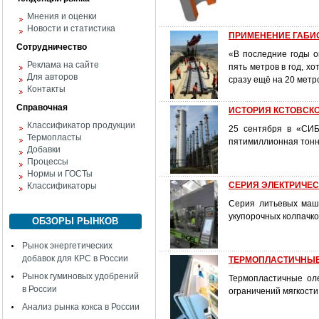
Мнения и оценки
Новости и статистика
ПРИМЕНЕНИЕ ГАБИ
Сотрудничество
«В последние годы о
Реклама на сайте
пять метров в год, х
Для авторов
сразу ещё на 20 метр
Контакты
Справочная
ИСТОРИЯ КСТОВСКО
Классификатор продукции
25 сентября в «СИБ
Термопласты
пятимиллионная тонн
Добавки
Процессы
Нормы и ГОСТы
СЕРИЯ ЭЛЕКТРИЧЕС
Классификаторы
Серия литьевых маш
укупорочных колпачко
ОБЗОРЫ РЫНКОВ
Рынок энергетических
добавок для КРС в России
ТЕРМОПЛАСТИЧНЫ
Рынок гуминовых удобрений
Термопластичные ол
в России
ограничений мягкости
Анализ рынка кокса в России