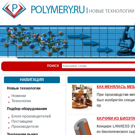
ПОИСК
НАВИГАЦИЯ
КАК МЕНЯЛАСЬ МЕ
Новые технологии
При производстве ме
Новинки
был изобретён специа
Технологии
пр.
Подбор оборудования
Блоги производителей
КАУЧУКИ ИЗ БИОЭТ
Поставщики
Концерн LANXESS (Ге
Производители
из биологического сыр
Тенденции рынка