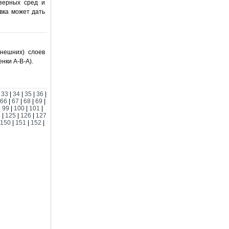
азерных сред и
вка может дать
нешних) слоев
нки А-В-А).
|
33
|
34
|
35
|
36
|
66
|
67
|
68
|
69
|
|
99
|
100
|
101
|
4
|
125
|
126
|
127
150
|
151
|
152
|