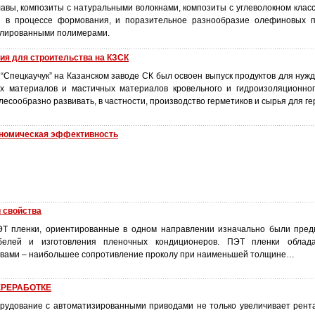
авы, композиты с натуральными волокнами, композиты с углеволокном класс
я в процессе формования, и поразительное разнообразие олефиновых п
улированными полимерами.
ия для строительства на КЗСК
Спецкаучук” на Казанском заводе СК был освоен выпуск продуктов для нужд
х материалов и мастичных материалов кровельного и гидроизоляционног
лесообразно развивать, в частности, производство герметиков и сырья для ге
ономическая эффективность
 свойства
Т пленки, ориентированные в одном направлении изначально были пред
абелей и изготовления пленочных кондиционеров. ПЭТ пленки облад
вами – наибольшее сопротивление проколу при наименьшей толщине…
ЕРЕРАБОТКЕ
рудование с автоматизированными приводами не только увеличивает рент