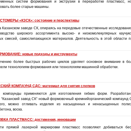
еменных систем формования и экструзии в переработке пластмасс, н
овать более старые машины.
ОМЕРЫ «КЗСК»: состояние и перспективы
на Казанском заводе СК, опираясь на передовые отечественные исследовани
водство широкого ассортимента высоко- и низкомолекулярных каучуков
ых смесей, самослипающихся материалов. Деятельность в этой области 
МОВАНИЕ: новые подходы и инструменты
учению более быстрых рабочих циклов уделяет основное внимание в бо
жели технологиям формования или технологиям машинной обработки.
КИЙ КОМПАУНД СДС: материал для снятия слепков
е компаунды применяются для изготовления гибких форм. Разработа
 “Казанский завод СК“ новый формовочный кремнийорганический компаунд 
него, можно отливать изделия из насыщенных и ненасыщенных поли
бетона, воска.
КА ПЛАСТМАСС: достижения, инновации
ти прямой лазерной маркировки пластмасс позволяют добиваться бес