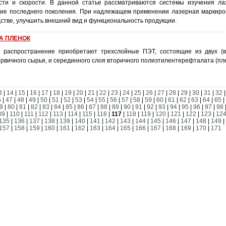
ости и скорости. В данной статье рассматриваются системы изучения л
ие последнего поколения. При надлежащем применении лазерная маркиро
тве, улучшить внешний вид и функциональность продукции.
А ПЛЕНОК
 распространение приобретают трехслойные ПЭТ, состоящие из двух (в
ервичного сырья, и серединного слоя вторичного полиэтилентерефталата (пле
3
|
14
|
15
|
16
|
17
|
18
|
19
|
20
|
21
|
22
|
23
|
24
|
25
|
26
|
27
|
28
|
29
|
30
|
31
|
32
6
|
47
|
48
|
49
|
50
|
51
|
52
|
53
|
54
|
55
|
56
|
57
|
58
|
59
|
60
|
61
|
62
|
63
|
64
|
65
|
9
|
80
|
81
|
82
|
83
|
84
|
85
|
86
|
87
|
88
|
89
|
90
|
91
|
92
|
93
|
94
|
95
|
96
|
97
|
98
09
|
110
|
111
|
112
|
113
|
114
|
115
|
116
|
117
|
118
|
119
|
120
|
121
|
122
|
123
|
12
135
|
136
|
137
|
138
|
139
|
140
|
141
|
142
|
143
|
144
|
145
|
146
|
147
|
148
|
149
|
157
|
158
|
159
|
160
|
161
|
162
|
163
|
164
|
165
|
166
|
167
|
168
|
169
|
170
|
171