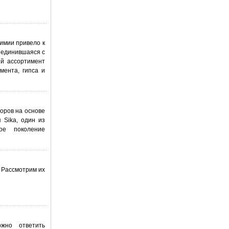
имии привело к
ъединившаяся с
ый ассортимент
мента, гипса и
оров на основе
 Sika, один из
ое поколение
 Рассмотрим их
жно ответить