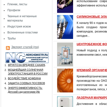
использовании совр
Пленки, листы
эффективнее использ
Профили
Тканные и нетканные
СИЛИКОНОВЫЕ ЭЛАСТ
материалы
К началу 90-х годов 
Индустрия искож
было создано произ
компаундов, резинов
Вспененные пластики
сегодня...
Трубы
ЦЕНТРОБЕЖНОЕ ФОР
Экспорт статей (rss)
Новый подход к пол
изменениям смол, не
ФРУКТОЗА ВРЕДНЕЕ САХАРА
1.
МОЩНЕЙШАЯ СОЛНЕЧНАЯ
2.
КРЕМНИЙ ОРГАНИЧЕС
ЭЛЕКТРОСТАНЦИЯ В РОССИИ
Кремнийорганически
ВОЗДЕЙСТВИЕ КОФЕИНА
3.
производство на ОАО
ЗАЩИТА СОЕВЫХ ПОСЕВОВ
4.
изготовленных из 
ЭНЕРГОЭФФЕКТИВНОСТЬ:
5.
полиуретанов, гипса, 
Детский сад категории [Аk
ЛАЗЕРНАЯ МАРКИРОВ
Достижения в облас