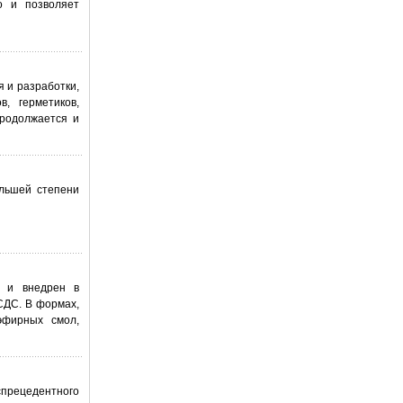
о и позволяет
я и разработки,
, герметиков,
продолжается и
льшей степени
н и внедрен в
СДС. В формах,
эфирных смол,
прецедентного