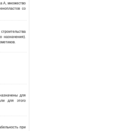
а A, множество
енопластов со
 строительства
о назначения).
рметиков.
назначены для
али для этого
абельность при