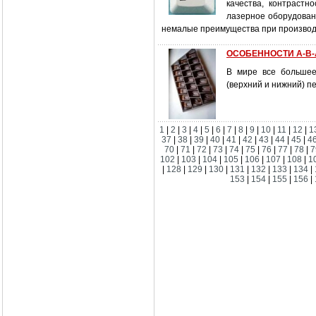
качества, контрастн
лазерное оборудован
немалые преимущества при производс
ОСОБЕННОСТИ А-В-
В мире все большее
(верхний и нижний) п
1
|
2
|
3
|
4
|
5
|
6
|
7
|
8
|
9
|
10
|
11
|
12
|
1
37
|
38
|
39
|
40
|
41
|
42
|
43
|
44
|
45
|
4
70
|
71
|
72
|
73
|
74
|
75
|
76
|
77
|
78
|
7
102
|
103
|
104
|
105
|
106
|
107
|
108
|
1
|
128
|
129
|
130
|
131
|
132
|
133
|
134
|
153
|
154
|
155
|
156
|