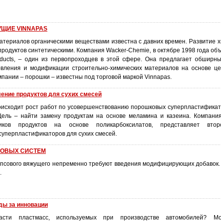
ЩИЕ VINNAPAS
териалов органическими веществами известна с давних времен. Развитие х
родуктов синтетическими. Компания Wacker-Chemie, в октябре 1998 года об
oducts, – один из первопроходцев в этой сфере. Она предлагает обширн
овления и модификации строительно-химических материалов на основе це
мпании – порошки – известны под торговой маркой Vinnapas.
ление продуктов для сухих смесей
оисходит рост работ по усовершенствованию порошковых суперпластификат
Цель – найти замену продуктам на основе меламина и казеина. Компания
иков продуктов на основе поликарбоксилатов, представляет втор
суперпластификаторов для сухих смесей.
СОВЫХ СИСТЕМ
ипсового вяжущего непременно требуют введения модифицирующих добавок.
.
ды за инновации
сти пластмасс, используемых при производстве автомобилей? Мо