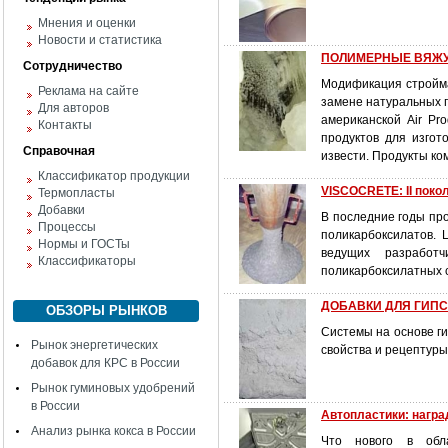
Мнения и оценки
Новости и статистика
ПОЛИМЕРНЫЕ ВЯЖУ
Сотрудничество
Модификация стройма
Реклама на сайте
замене натуральных п
Для авторов
американской Air Pr
Контакты
продуктов для изгот
Справочная
извести. Продукты ко
Классификатор продукции
VISCOCRETE: II поко
Термопласты
Добавки
В последние годы пр
Процессы
поликарбоксилатов. 
Нормы и ГОСТы
ведущих разработч
Классификаторы
поликарбоксилатных 
ДОБАВКИ ДЛЯ ГИП
ОБЗОРЫ РЫНКОВ
Системы на основе г
Рынок энергетических
свойства и рецептуры
добавок для КРС в России
Рынок гуминовых удобрений
в России
Автопластики: награ
Анализ рынка кокса в России
Что нового в обла