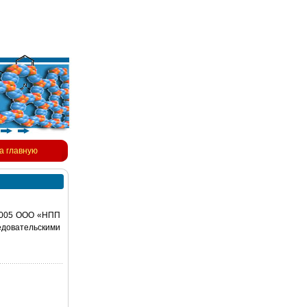
а главную
-2005 ООО «НПП
довательскими