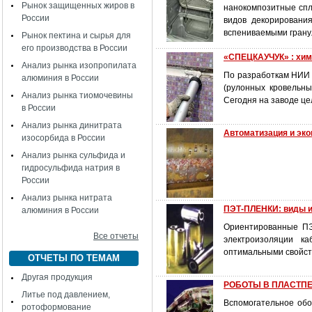
Рынок защищенных жиров в
нанокомпозитные спл
России
видов декорировани
вспениваемыми гран
Рынок пектина и сырья для
его производства в России
«СПЕЦКАУЧУК» : хим
Анализ рынка изопропилата
По разработкам НИИ “
алюминия в России
(рулонных кровельны
Анализ рынка тиомочевины
Сегодня на заводе це
в России
Анализ рынка динитрата
Автоматизация и эк
изосорбида в России
Анализ рынка сульфида и
гидросульфида натрия в
России
Анализ рынка нитрата
ПЭТ-ПЛЕНКИ: виды и
алюминия в России
Ориентированные ПЭ
Все отчеты
электроизоляции к
оптимальными свойст
ОТЧЕТЫ ПО ТЕМАМ
Другая продукция
РОБОТЫ В ПЛАСТП
Литье под давлением,
Вспомогательное обо
ротоформование