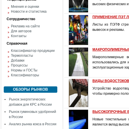
высоких физических и
Мнения и оценки
Новости и статистика
ПРИМЕНЕНИЕ ПЭТ Л
Сотрудничество
Листы из ПЭТФ стрем
Реклама на сайте
вывесок и рекламы.
Для авторов
Контакты
Справочная
МАКРОПОЛИМЕРНЫЕ В
Классификатор продукции
Термопласты
Макрополимерные во
Добавки
использовались для 
Процессы
эксплуатационные ха
Нормы и ГОСТы
Классификаторы
ВИДЫ ВОДОСТОКО
Устройство водоотво
ОБЗОРЫ РЫНКОВ
чтобы примерно полов
Рынок энергетических
добавок для КРС в России
Рынок гуминовых удобрений
ВЫСОКОПРОЧНЫЕ ВОЛ
в России
Новые текстильные 
Анализ рынка кокса в России
является вклад высок