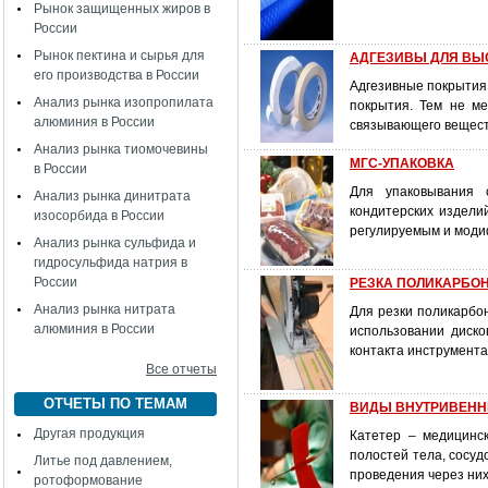
Рынок защищенных жиров в
России
Рынок пектина и сырья для
АДГЕЗИВЫ ДЛЯ ВЫ
его производства в России
Адгезивные покрытия
Анализ рынка изопропилата
покрытия. Тем не ме
алюминия в России
связывающего вещест
Анализ рынка тиомочевины
МГС-УПАКОВКА
в России
Для упаковывания с
Анализ рынка динитрата
кондитерских издели
изосорбида в России
регулируемым и моди
Анализ рынка сульфида и
гидросульфида натрия в
России
РЕЗКА ПОЛИКАРБО
Анализ рынка нитрата
Для резки поликарбо
алюминия в России
использовании диско
контакта инструмента
Все отчеты
ОТЧЕТЫ ПО ТЕМАМ
ВИДЫ ВНУТРИВЕНН
Другая продукция
Катетер – медицинс
полостей тела, сосуд
Литье под давлением,
проведения через них
ротоформование