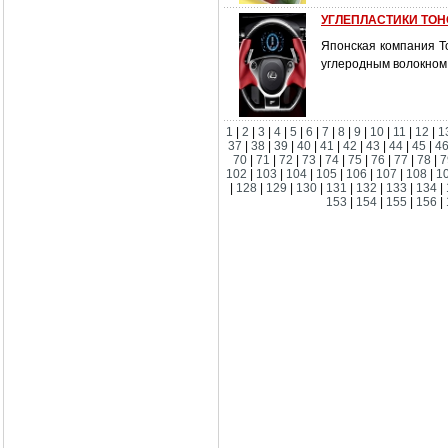
УГЛЕПЛАСТИКИ TOH
Японская компания To
углеродным волокном 
1
|
2
|
3
|
4
|
5
|
6
|
7
|
8
|
9
|
10
|
11
|
12
|
1
37
|
38
|
39
|
40
|
41
|
42
|
43
|
44
|
45
|
4
70
|
71
|
72
|
73
|
74
|
75
|
76
|
77
|
78
|
7
102
|
103
|
104
|
105
|
106
|
107
|
108
|
1
|
128
|
129
|
130
|
131
|
132
|
133
|
134
|
153
|
154
|
155
|
156
|