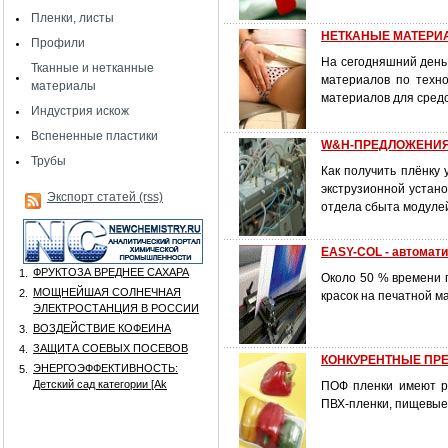
Пленки, листы
НЕТКАНЫЕ МАТЕРИАЛ
Профили
На сегодняшний день 
Тканные и нетканные
материалов по техно
материалы
материалов для средс
Индустрия искож
Вспененные пластики
W&H-ПРЕДЛОЖЕНИЯ
Трубы
Как получить плёнку
экструзионной устан
Экспорт статей (rss)
отдела сбыта модулей
EASY-COL - автомати
ФРУКТОЗА ВРЕДНЕЕ САХАРА
1.
Около 50 % времени п
МОЩНЕЙШАЯ СОЛНЕЧНАЯ
2.
красок на печатной м
ЭЛЕКТРОСТАНЦИЯ В РОССИИ
ВОЗДЕЙСТВИЕ КОФЕИНА
3.
ЗАЩИТА СОЕВЫХ ПОСЕВОВ
4.
КОНКУРЕНТНЫЕ ПР
ЭНЕРГОЭФФЕКТИВНОСТЬ:
5.
Детский сад категории [Аk
ПОФ пленки имеют р
ПВХ-пленки, пищевые