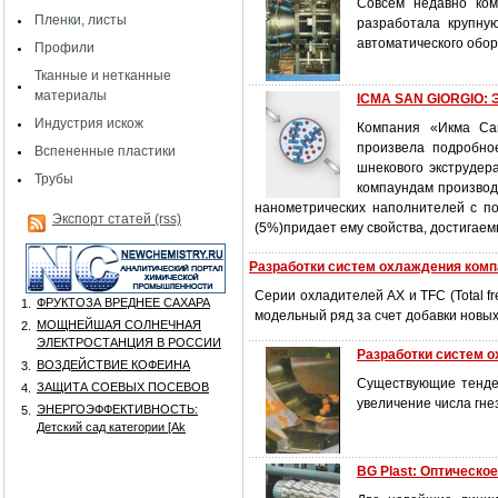
Совсем недавно ком
Пленки, листы
разработала крупну
автоматического обор
Профили
Тканные и нетканные
материалы
ICMA SAN GIORGIO
Индустрия искож
Компания «Икма Сан
произвела подробно
Вспененные пластики
шнекового экструдер
Трубы
компаундам производ
нанометрических наполнителей с п
Экспорт статей (rss)
(5%)придает ему свойства, достигае
Разработки систем охлаждения компа
Серии охладителей АХ и TFC (Total f
ФРУКТОЗА ВРЕДНЕЕ САХАРА
1.
модельный ряд за счет добавки новых
МОЩНЕЙШАЯ СОЛНЕЧНАЯ
2.
ЭЛЕКТРОСТАНЦИЯ В РОССИИ
Разработки систем 
ВОЗДЕЙСТВИЕ КОФЕИНА
3.
Существующие тенден
ЗАЩИТА СОЕВЫХ ПОСЕВОВ
4.
увеличение числа гне
ЭНЕРГОЭФФЕКТИВНОСТЬ:
5.
Детский сад категории [Аk
BG Plast: Оптическое