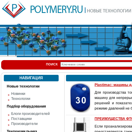
ПОИСК
НАВИГАЦИЯ
Plastimac: машины 
Новые технологии
Для производства то
Новинки
машину для непрерыв
Технологии
решений и показате
Подбор оборудования
режиме давлений не б
Блоги производителей
Поставщики
ПРЕИМУЩЕСТВА ФТ
Производители
Если проанализирова
Тенденции рынка
представляются такие