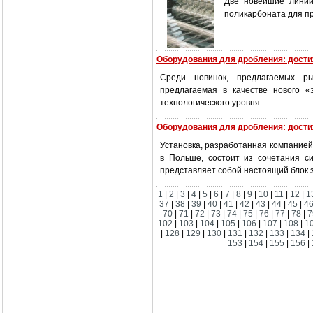
Две новейшие линии
поликарбоната для пр
Оборудования для дробления: дости
Среди новинок, предлагаемых рын
предлагаемая в качестве нового 
технологического уровня.
Оборудования для дробления: дости
Установка, разработанная компание
в Польше, состоит из сочетания 
представляет собой настоящий блок за
1
|
2
|
3
|
4
|
5
|
6
|
7
|
8
|
9
|
10
|
11
|
12
|
1
37
|
38
|
39
|
40
|
41
|
42
|
43
|
44
|
45
|
4
70
|
71
|
72
|
73
|
74
|
75
|
76
|
77
|
78
|
7
102
|
103
|
104
|
105
|
106
|
107
|
108
|
1
|
128
|
129
|
130
|
131
|
132
|
133
|
134
|
153
|
154
|
155
|
156
|