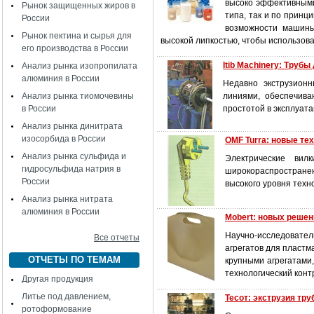
высоко эффективными
Рынок защищенных жиров в
типа, так и по прин
России
возможности машины
Рынок пектина и сырья для
высокой липкостью, чтобы использова
его производства в России
Itib Machinery: Трубы
Анализ рынка изопропилата
алюминия в России
Недавно экструзионн
Анализ рынка тиомочевины
линиями, обеспечив
в России
простотой в эксплуат
Анализ рынка динитрата
изосорбида в России
OMF Turra: новые те
Анализ рынка сульфида и
Электрические ви
гидросульфида натрия в
широкораспростране
России
высокого уровня техн
Анализ рынка нитрата
алюминия в России
Mobert: новых решен
Научно-исследовате
Все отчеты
агрегатов для пластм
ОТЧЕТЫ ПО ТЕМАМ
крупными агрегатами
технологический конт
Другая продукция
Литье под давлением,
Тесот: экструзия тру
ротоформование