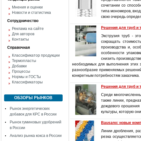
сочетании со способ
Мнения и оценки
типа мономеров, вход
Новости и статистика
свою очередь опреде
Сотрудничество
Решения для труб и 
Реклама на сайте
Для авторов
Экструзия труб - эт
Контакты
сокращать стоимост
производства и, осо
Справочная
особенности упаков
Классификатор продукции
снизить производств
Термопласты
необходимых для выполнения этих з
Добавки
разнообразие применяемых решений 
Процессы
конкретным потребностям заказчика.
Нормы и ГОСТы
Классификаторы
Решения для труб и т
Среди многочисленны
ОБЗОРЫ РЫНКОВ
также линии, предна
дождевого орошения 
Рынок энергетических
культуры, которую он
добавок для КРС в России
Рынок гуминовых удобрений
Bausano: новые ком
в России
Линии дробления, ра
Анализ рынка кокса в России
резка осуществляетс