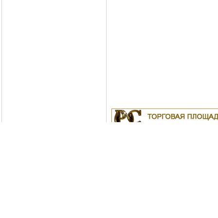
Куплю
19.04.2011
Белорусские рубли в Моск
18.04.2011
Индустриальные масла: И-
ИС-20, ИГС-68,И-5А, И-40А, И-50А, И
ИЛС-220(Мо), ИГП, ИТД
Москва
04.04.2011
Куплю Биг-Бэги, МКР на пе