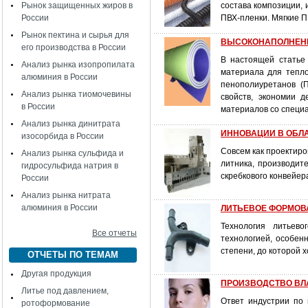
Рынок защищенных жиров в
состава композиции, 
России
ПВХ-пленки. Мягкие П
Рынок пектина и сырья для
ВЫСОКОНАПОЛНЕН
его производства в России
В настоящей статье
Анализ рынка изопропилата
материала для тепл
алюминия в России
пенополиуретанов (
Анализ рынка тиомочевины
свойств, экономии д
в России
материалов со специ
Анализ рынка динитрата
ИННОВАЦИИ В ОБЛАС
изосорбида в России
Совсем как проектиро
Анализ рынка сульфида и
литника, производит
гидросульфида натрия в
скребкового конвейер
России
Анализ рынка нитрата
алюминия в России
ЛИТЬЕВОЕ ФОРМОВ
Технология литьев
Все отчеты
технологией, особен
степени, до которой 
ОТЧЕТЫ ПО ТЕМАМ
Другая продукция
ПРОИЗВОДСТВО ВЛАЖ
Литье под давлением,
Ответ индустрии по
ротоформование