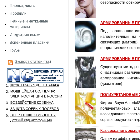
безопасности обтиро
Пленки, листы
Профили
Тканные и нетканные
АРМИРОВАННЫЕ ПЛАСТ
материалы
Под органопластик
Индустрия искож
наполнителями на о
связующих (матриц).
Вспененные пластики
неорганических волок
Трубы
АРМИРОВАННЫЕ ПЛАСТ
Экспорт статей (rss)
Существуют методы п
с частицами различн
армирование нитям
(диаметров).
ФРУКТОЗА ВРЕДНЕЕ САХАРА
1.
МОЩНЕЙШАЯ СОЛНЕЧНАЯ
2.
ПОЛИУРЕТАНОВЫЕ Э
ЭЛЕКТРОСТАНЦИЯ В РОССИИ
ВОЗДЕЙСТВИЕ КОФЕИНА
Фирма BayerMateria
3.
полиуретановых эла
ЗАЩИТА СОЕВЫХ ПОСЕВОВ
4.
исследования эласт
ЭНЕРГОЭФФЕКТИВНОСТЬ:
5.
серию продуктов, от
Детский сад категории [Аk
Как сохранить эксп
Одним из эффективны