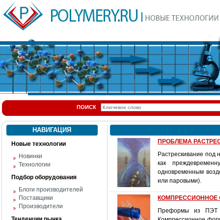
ПОИСК
НАВИГАЦИЯ
ПРОБЛЕМА РАСТРЕ
Новые технологии
Растрескивание под 
Новинки
как преждевременн
Технологии
одновременным возде
Подбор оборудования
или паровыми).
Блоги производителей
Поставщики
КОМПРЕССИОННОЕ 
Производители
Преформы из ПЭТ п
Тенденции рынка
Компрессионное форм