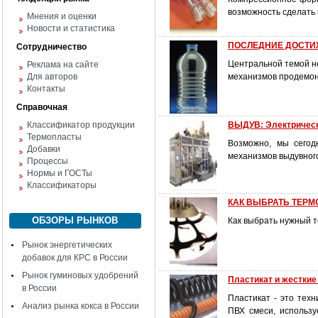
возможность сделать
Мнения и оценки
Новости и статистика
ПОСЛЕДНИЕ ДОСТИ
Сотрудничество
Центральной темой н
Реклама на сайте
Для авторов
механизмов продемон
Контакты
Справочная
Классификатор продукции
ВЫДУВ: Электричес
Термопласты
Возможно, мы сегод
Добавки
механизмов выдувног
Процессы
Нормы и ГОСТы
Классификаторы
КАК ВЫБРАТЬ ТЕР
ОБЗОРЫ РЫНКОВ
Как выбрать нужный 
Рынок энергетических
добавок для КРС в России
Рынок гуминовых удобрений
Пластикат и жесткие
в России
Пластикат - это тех
Анализ рынка кокса в России
ПВХ смеси, использу