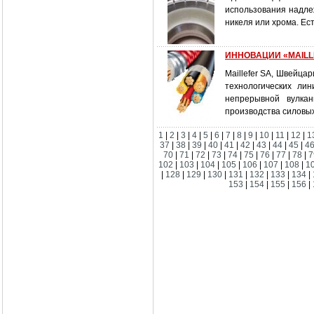
использования надле
никеля или хрома. Ес
ИННОВАЦИИ «MAILLE
Maillefer SA, Швейца
технологических л
непрерывной вулкан
производства силовых
1
|
2
|
3
|
4
|
5
|
6
|
7
|
8
|
9
|
10
|
11
|
12
|
1
37
|
38
|
39
|
40
|
41
|
42
|
43
|
44
|
45
|
4
70
|
71
|
72
|
73
|
74
|
75
|
76
|
77
|
78
|
7
102
|
103
|
104
|
105
|
106
|
107
|
108
|
1
|
128
|
129
|
130
|
131
|
132
|
133
|
134
|
153
|
154
|
155
|
156
|