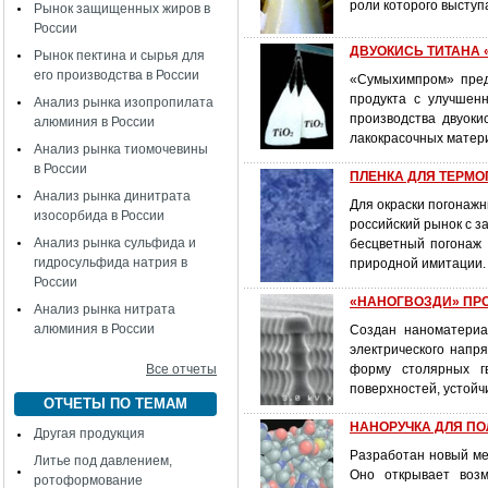
роли которого высту
Рынок защищенных жиров в
России
ДВУОКИСЬ ТИТАНА «
Рынок пектина и сырья для
его производства в России
«Сумыхимпром» пред
продукта с улучшен
Анализ рынка изопропилата
производства двуоки
алюминия в России
лакокрасочных матер
Анализ рынка тиомочевины
в России
ПЛЕНКА ДЛЯ ТЕРМОП
Анализ рынка динитрата
Для окраски погонаж
изосорбида в России
российский рынок с з
Анализ рынка сульфида и
бесцветный погонаж 
гидросульфида натрия в
природной имитации.
России
«НАНОГВОЗДИ» ПР
Анализ рынка нитрата
алюминия в России
Создан наноматериа
электрического напр
Все отчеты
форму столярных г
поверхностей, устойч
ОТЧЕТЫ ПО ТЕМАМ
НАНОРУЧКА ДЛЯ П
Другая продукция
Разработан новый ме
Литье под давлением,
Оно открывает возм
ротоформование