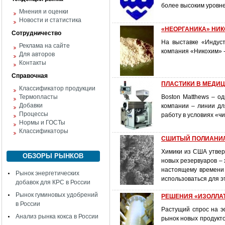
более высоким уровн
Мнения и оценки
Новости и статистика
«НЕОРГАНИКА» НИ
Сотрудничество
На выставке «Индуст
Реклама на сайте
компания «Никохим» -
Для авторов
Контакты
Справочная
ПЛАСТИКИ В МЕДИЦИН
Классификатор продукции
Термопласты
Boston Matthews – о
Добавки
компании – линии дл
Процессы
работу в условиях «
Нормы и ГОСТы
Классификаторы
СШИТЫЙ ПОЛИАНИЛИН
Химики из США утвер
ОБЗОРЫ РЫНКОВ
новых резервуаров – 
настоящему времени 
Рынок энергетических
использоваться для э
добавок для КРС в России
Рынок гуминовых удобрений
РЕШЕНИЯ «ИЗОЛЛА
в России
Растущий спрос на э
Анализ рынка кокса в России
рынок новых продукт