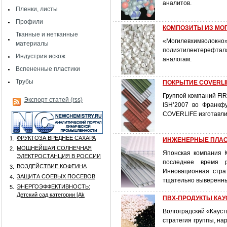
аналитов.
Пленки, листы
Профили
КОМПОЗИТЫ ИЗ МОГИ
Тканные и нетканные
«Могилевхимволокно
материалы
полиэтилентерефтала
Индустрия искож
аналогам.
Вспененные пластики
Трубы
ПОКРЫТИЕ COVERLIFE
Группой компаний FIR
Экспорт статей (rss)
ISH’2007 во Франкф
COVERLIFE изготавлив
ФРУКТОЗА ВРЕДНЕЕ САХАРА
1.
ИНЖЕНЕРНЫЕ ПЛАС
МОЩНЕЙШАЯ СОЛНЕЧНАЯ
2.
Японская компания 
ЭЛЕКТРОСТАНЦИЯ В РОССИИ
последнее время р
ВОЗДЕЙСТВИЕ КОФЕИНА
3.
Инновационная стра
ЗАЩИТА СОЕВЫХ ПОСЕВОВ
4.
тщательно выверенным
ЭНЕРГОЭФФЕКТИВНОСТЬ:
5.
Детский сад категории [Аk
ПВХ-ПРОДУКТЫ КАУ
Волгоградский «Кауст
стратегия группы, на