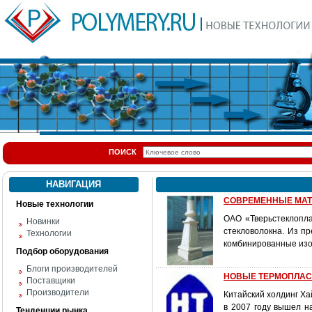
ПОИСК
НАВИГАЦИЯ
СОВРЕМЕННЫЕ МАТ
Новые технологии
ОАО «Тверьстеклопла
Новинки
стекловолокна. Из п
Технологии
комбинированные изо
Подбор оборудования
Блоги производителей
НОВЫЕ ТЕРМОПЛАСТЫ
Поставщики
Производители
Китайский холдинг Х
в 2007 году вышел н
Тенденции рынка