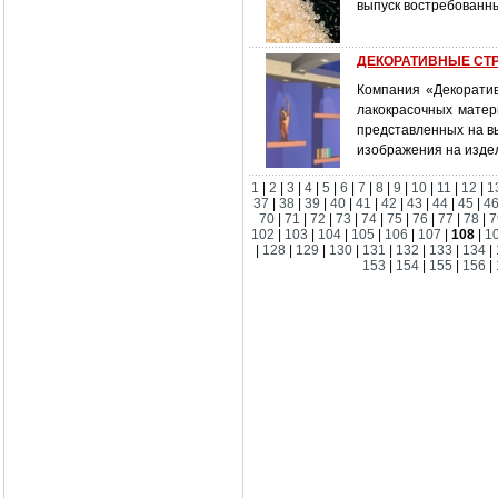
выпуск востребованны
ДЕКОРАТИВНЫЕ СТРА
Компания «Декорати
лакокрасочных матер
представленных на вы
изображения на изде
1
|
2
|
3
|
4
|
5
|
6
|
7
|
8
|
9
|
10
|
11
|
12
|
1
37
|
38
|
39
|
40
|
41
|
42
|
43
|
44
|
45
|
4
70
|
71
|
72
|
73
|
74
|
75
|
76
|
77
|
78
|
7
102
|
103
|
104
|
105
|
106
|
107
|
108
|
1
|
128
|
129
|
130
|
131
|
132
|
133
|
134
|
153
|
154
|
155
|
156
|