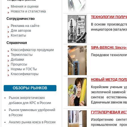
Мнения и оценки
Новости и статистика
ТЕХНОЛОГИИ ПОЛУЧ
Сотрудничество
В основе производст
Реклама на сайте
инициаторов (катализ
Для авторов
Контакты
Справочная
SIPA-BERCHI: Sincro
Классификатор продукции
Термопласты
Передовое технологи
Добавки
Процессы
Нормы и ГОСТы
Классификаторы
НОВЫЙ МЕТОД ПОЛ
Корейским ученым уд
ОБЗОРЫ РЫНКОВ
экологичной заменой
синтезе естественн
Рынок энергетических
Единичным звеном яв
добавок для КРС в России
Рынок гуминовых удобрений
ГУТТАПЕРЧЕВАЯ ИСТО
в России
Изобретению синтет
Анализ рынка кокса в России
промышленном прои