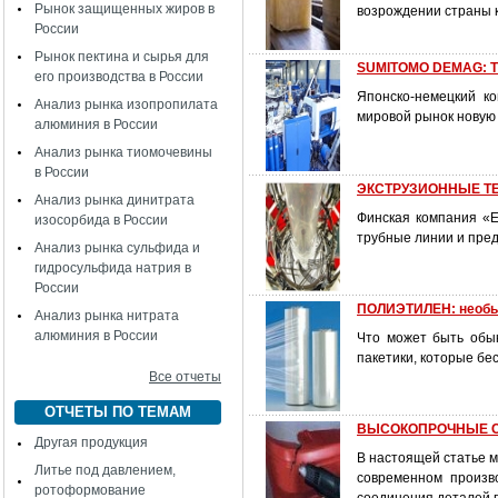
Рынок защищенных жиров в
возрождении страны к
России
Рынок пектина и сырья для
SUMITOMO DEMAG: ТП
его производства в России
Японско-немецкий ко
Анализ рынка изопропилата
мировой рынок новую 
алюминия в России
Анализ рынка тиомочевины
в России
ЭКСТРУЗИОННЫЕ Т
Анализ рынка динитрата
Финская компания «
изосорбида в России
трубные линии и пре
Анализ рынка сульфида и
гидросульфида натрия в
России
ПОЛИЭТИЛЕН: необы
Анализ рынка нитрата
алюминия в России
Что может быть обы
пакетики, которые бе
Все отчеты
ОТЧЕТЫ ПО ТЕМАМ
ВЫСОКОПРОЧНЫЕ С
Другая продукция
В настоящей статье м
Литье под давлением,
современном произв
ротоформование