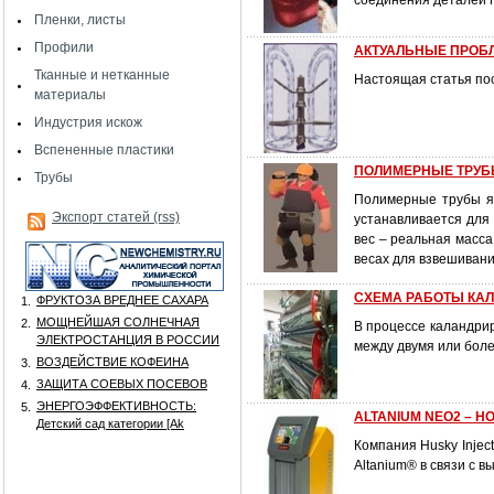
соединения деталей 
Пленки, листы
Профили
АКТУАЛЬНЫЕ ПРОБ
Тканные и нетканные
Настоящая статья по
материалы
Индустрия искож
Вспененные пластики
ПОЛИМЕРНЫЕ ТРУБЫ:
Трубы
Полимерные трубы я
Экспорт статей (rss)
устанавливается для 
вес – реальная масс
весах для взвешивани
СХЕМА РАБОТЫ КА
ФРУКТОЗА ВРЕДНЕЕ САХАРА
1.
МОЩНЕЙШАЯ СОЛНЕЧНАЯ
2.
В процессе каландри
ЭЛЕКТРОСТАНЦИЯ В РОССИИ
между двумя или боле
ВОЗДЕЙСТВИЕ КОФЕИНА
3.
ЗАЩИТА СОЕВЫХ ПОСЕВОВ
4.
ЭНЕРГОЭФФЕКТИВНОСТЬ:
5.
ALTANIUM NEO2 – 
Детский сад категории [Аk
Компания Husky Injec
Altanium® в связи с 