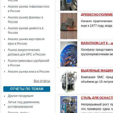
России
Анализ рынка гофрокартона
в России
ДРЕВЕСНО-ПОЛИМЕР
Анализ рынка фанеры в
Начало практических
России
еще к 1977 году, ког
Анализ рынка цемента в
России
Анализ рынка картофеля
MARATHON LHT II – ш
фри в России
Goodyear представила
Рынок энергетических
грузоперевозчикам эк
добавок для КРС в России
Рынок гуминовых удобрений
в России
ВЫДУВНЫЕ МАШИНЫ
Анализ рынка кокса в России
Компания SMC предс
Все отчеты
объёмом до 10 литров
ОТЧЕТЫ ПО ТЕМАМ
Другая продукция
СТАЛЬ ДЛЯ ОСНАСТ
Литье под давлением,
Непрерывный рост пр
ротоформование
что примерно одна т