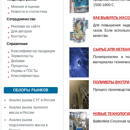
1500-1800 С.
Мнения и оценки
Новости и статистика
КАК ВЫБРАТЬ НАСО
Сотрудничество
Для повышения наде
Реклама на сайте
газов. Если использ
Для авторов
качества.
Контакты
Справочная
СЫРЬЕ ДЛЯ НЕТКАНЫ
Классификатор продукции
Термопласты
Полипропилен и по
Добавки
материалах техническ
Процессы
Нормы и ГОСТы
Классификаторы
ПОЛИМЕРЫ ВНУТРИ
Процесс производств
ОБЗОРЫ РЫНКОВ
Анализ рынка СУГ в России
Анализ рынка льняного
масла в России
НОВЫЕ ТЕХНОЛОГИИ
Анализ рынка
Battenfeld-Cincinnat
подсолнечного масла в