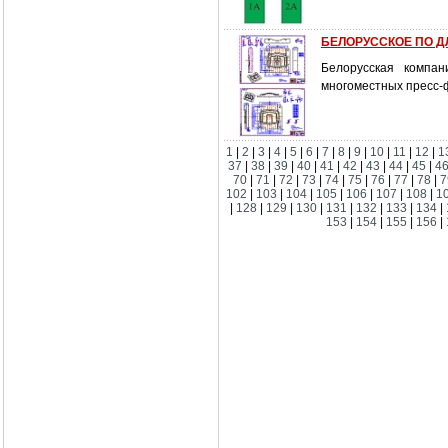
БЕЛОРУССКОЕ ПО Д
Белорусская компан
многоместных пресс-
1
|
2
|
3
|
4
|
5
|
6
|
7
|
8
|
9
|
10
|
11
|
12
|
1
37
|
38
|
39
|
40
|
41
|
42
|
43
|
44
|
45
|
4
70
|
71
|
72
|
73
|
74
|
75
|
76
|
77
|
78
|
7
102
|
103
|
104
|
105
|
106
|
107
|
108
|
1
|
128
|
129
|
130
|
131
|
132
|
133
|
134
|
153
|
154
|
155
|
156
|