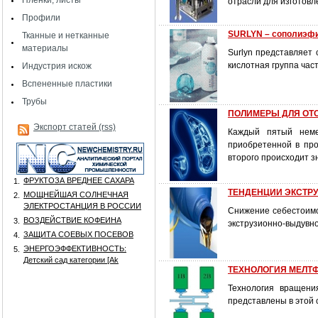
Пленки, листы
отрасли для изготов
Профили
SURLYN – сополиэфи
Тканные и нетканные
материалы
Surlyn представляет
кислотная группа час
Индустрия искож
Вспененные пластики
Трубы
ПОЛИМЕРЫ ДЛЯ ОТ
Экспорт статей (rss)
Каждый пятый неме
приобретенной в про
второго происходит з
ФРУКТОЗА ВРЕДНЕЕ САХАРА
1.
ТЕНДЕНЦИИ ЭКСТР
МОЩНЕЙШАЯ СОЛНЕЧНАЯ
2.
ЭЛЕКТРОСТАНЦИЯ В РОССИИ
Снижение себестоимо
ВОЗДЕЙСТВИЕ КОФЕИНА
3.
экструзионно-выдувно
ЗАЩИТА СОЕВЫХ ПОСЕВОВ
4.
ЭНЕРГОЭФФЕКТИВНОСТЬ:
5.
Детский сад категории [Аk
ТЕХНОЛОГИЯ МЕЛТ
Технология вращени
представлены в этой 