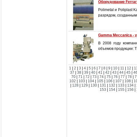
Оборудование Ferrarin
Polimetal и Poliplas
разрядом, созданными
Gamma Meccanica - у
В 2008 году компан
объемов продукции: T
1
|
2
|
3
|
4
|
5
|
6
|
7
|
8
|
9
|
10
|
11
|
12
|
1
37
|
38
|
39
|
40
|
41
|
42
|
43
|
44
|
45
|
4
70
|
71
|
72
|
73
|
74
|
75
|
76
|
77
|
78
|
7
102
|
103
|
104
|
105
|
106
|
107
|
108
|
1
|
128
|
129
|
130
|
131
|
132
|
133
|
134
|
153
|
154
|
155
|
156
|