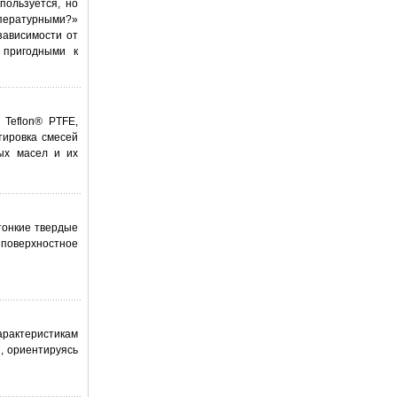
пользуется, но
мпературными?»
зависимости от
 пригодными к
 Teflon® PTFE,
тировка смесей
ых масел и их
тонкие твердые
 поверхностное
арактеристикам
, ориентируясь