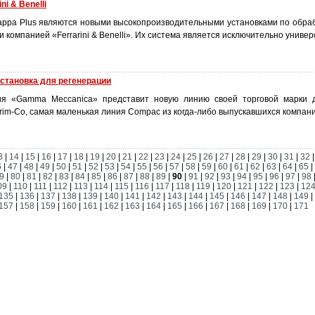
i & Benelli
t Kappa Plus являются новыми высокопроизводительными установками по обр
 компанией «Ferrarini & Benelli». Их система является исключительно универ
становка для регенерации
ия «Gamma Meccanica» представит новую линию своей торговой марки 
rim-Co, самая маленькая линия Соmрас из когда-либо выпускавшихся компан
3
|
14
|
15
|
16
|
17
|
18
|
19
|
20
|
21
|
22
|
23
|
24
|
25
|
26
|
27
|
28
|
29
|
30
|
31
|
32
6
|
47
|
48
|
49
|
50
|
51
|
52
|
53
|
54
|
55
|
56
|
57
|
58
|
59
|
60
|
61
|
62
|
63
|
64
|
65
|
9
|
80
|
81
|
82
|
83
|
84
|
85
|
86
|
87
|
88
|
89
|
90
|
91
|
92
|
93
|
94
|
95
|
96
|
97
|
98
09
|
110
|
111
|
112
|
113
|
114
|
115
|
116
|
117
|
118
|
119
|
120
|
121
|
122
|
123
|
12
135
|
136
|
137
|
138
|
139
|
140
|
141
|
142
|
143
|
144
|
145
|
146
|
147
|
148
|
149
|
157
|
158
|
159
|
160
|
161
|
162
|
163
|
164
|
165
|
166
|
167
|
168
|
169
|
170
|
171