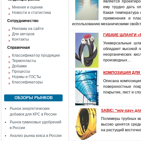
является проектиро
ему трудно дать о
Мнения и оценки
Новости и статистика
Какая температура с
применения и плас
Сотрудничество
использованию механическими свойс
Реклама на сайте
Для авторов
ГИБКИЕ ШЛАНГИ «
Контакты
Универсальные шла
Справочная
обладают высокой г
неорганических ки
Классификатор продукции
производных…
Термопласты
Добавки
Процессы
КОМПОЗИЦИЯ ДЛЯ
Нормы и ГОСТы
Описана композиция
Классификаторы
поверхностные пок
покрытие, лист и сл
ОБЗОРЫ РЫНКОВ
Рынок энергетических
SABIC: “ноу-хау» дл
добавок для КРС в России
Полимеры трубных ма
Рынок гуминовых удобрений
высоко ценятся сред
в России
на растущий восточн
Анализ рынка кокса в России