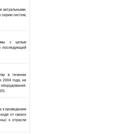
е актуальными,
 серию систем,
темы с целью
 и последующей
тву в течение
 2004 года, не
 оборудования:
0S.
а к проведению
ходя от своего
ны) к отрасли