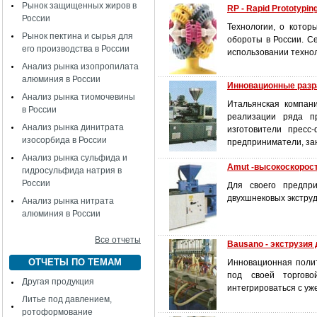
Рынок защищенных жиров в
RP - Rapid Prototypin
России
Технологии, о котор
Рынок пектина и сырья для
обороты в России. С
его производства в России
использовании техно
Анализ рынка изопропилата
алюминия в России
Инновационные разр
Анализ рынка тиомочевины
Итальянская компани
в России
реализации ряда пр
Анализ рынка динитрата
изготовители пресс
изосорбида в России
предприниматели, за
Анализ рынка сульфида и
Amut -высокоскорост
гидросульфида натрия в
России
Для своего предпр
двухшнековых экструд
Анализ рынка нитрата
алюминия в России
Все отчеты
Bausano - экструзи
ОТЧЕТЫ ПО ТЕМАМ
Инновационная полит
под своей торгово
Другая продукция
интегрироваться с у
Литье под давлением,
ротоформование