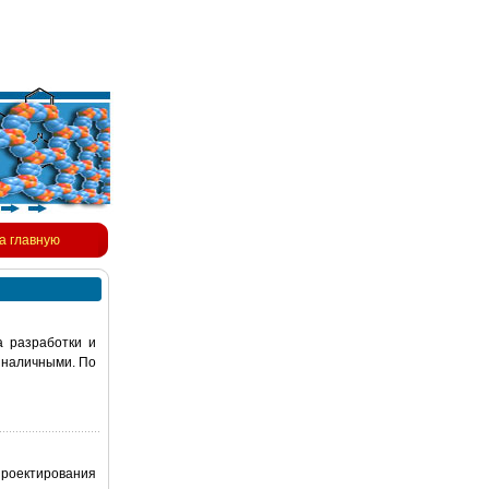
а главную
а разработки и
а наличными. По
проектирования