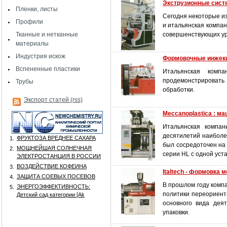
Экструзионные систе
Пленки, листы
Сегодня некоторые из
Профили
и итальянская компан
Тканные и нетканные
совершенствующих уро
материалы
Индустрия искож
Формовочные инжекц
Вспененные пластики
Итальянская комп
продемонстрировать
Трубы
обработки.
Экспорт статей (rss)
Meccanoplastica : м
Итальянская компан
десятилетий наиболе
ФРУКТОЗА ВРЕДНЕЕ САХАРА
1.
был сосредоточен на
МОЩНЕЙШАЯ СОЛНЕЧНАЯ
2.
серии HL с одной уст
ЭЛЕКТРОСТАНЦИЯ В РОССИИ
ВОЗДЕЙСТВИЕ КОФЕИНА
3.
Italtech - формовка
ЗАЩИТА СОЕВЫХ ПОСЕВОВ
4.
В прошлом году комп
ЭНЕРГОЭФФЕКТИВНОСТЬ:
5.
политики переориента
Детский сад категории [Аk
основного вида дея
упаковки.