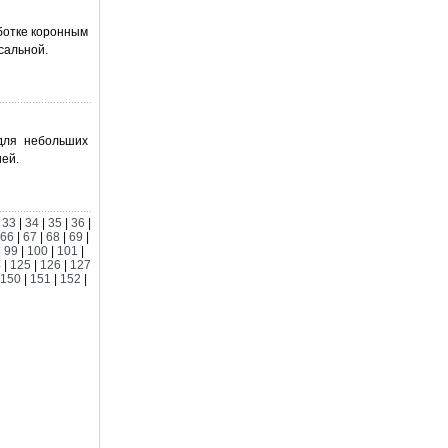
аботке коронным
сальной.
для небольших
ией.
|
33
|
34
|
35
|
36
|
66
|
67
|
68
|
69
|
|
99
|
100
|
101
|
4
|
125
|
126
|
127
150
|
151
|
152
|