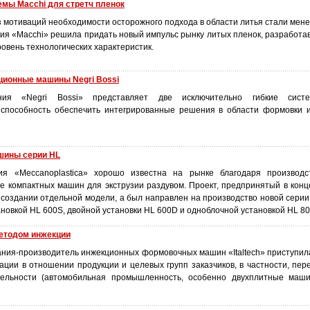
мы Macchi для стретч пленок
 мотиваций необходимости осторожного подхода в области литья стали мене
ия «Macchi» решила придать новый импульс рынку литых пленок, разработав
вень технологических характеристик.
ионные машины Negri Bossi
ания «Negri Bossi» представляет две исключительно гибкие сис
 способность обеспечить интегрированные решения в области формовки
ашины серии HL
ия «Meccanoplastica» хорошо известна на рынке благодаря производс
е компактных машин для экструзии раздувом. Проект, предпринятый в конце
 создании отдельной модели, а был направлен на производство новой серии
ановкой HL 600S, двойной установки HL 600D и одноблочной установкой HL 80
 методом инжекции
ания-производитель инжекционных формовочных машин «Italtech» приступил
ции в отношении продукции и целевых групп заказчиков, в частности, пере
тельности (автомобильная промышленность, особенно двухплитные маши