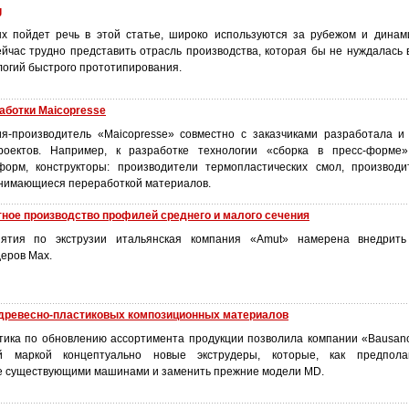
g
ых пойдет речь в этой статье, широко используются за рубежом и дина
ейчас трудно представить отрасль производства, которая бы не нуждалась 
логий быстрого прототипирования.
аботки Maicopresse
я-производитель «Maicopresse» совместно с заказчиками разработала и
оектов. Например, к разработке технологии «сборка в пресс-форме»
-форм, конструкторы: производители термопластических смол, произво
нимающиеся переработкой материалов.
ное производство профилей среднего и малого сечения
иятия по экструзии итальянская компания «Amut» намерена внедрит
еров Мах.
я древесно-пластиковых композиционных материалов
ика по обновлению ассортимента продукции позволила компании «Bausan
й маркой концептуально новые экструдеры, которые, как предполаг
же существующими машинами и заменить прежние модели MD.