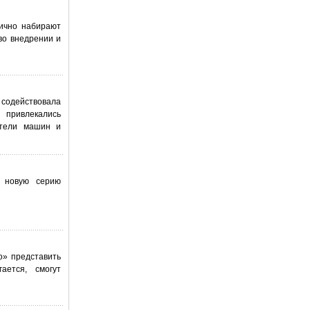
мично набирают
во внедрении и
 содействовала
 привлекались
дители машин и
ь новую серию
o» представить
ается, смогут