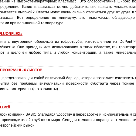
вание из высокотемпературных пластмасс. Это словосочетание широко ис
пределение. Какие пластмассы можно действительно назвать «высокоте
читается высокой? Ответы могут очень сильно отличаться друг от друга в 
тмассы. Вот определение по минимуму: это пластмассы, обладающие
твами при повышенной температуре.
FLUORFLEX»
нги с внутренней оболочкой из гофротрубы, изготовленной из DuPont™
ибкостью. Они пригодны для использования в таких областях, как транспор
слот и щелочей любого типа и любой концентрации, а также минеральн
 ПРОЗРАЧНЫХ ЛИСТОВ
, представляющая собой оптический барьер, которая позволяет изготовить 
рытия без проблемы визуализации поверхности субстрата через тонкое
оистые материалы (его варианты).
я труб
рок компании SABIC благодаря удобству в переработке и исключительным х
и производителей труб всего мира. Сегодня компания наращивает мощности
оевропейский рынок