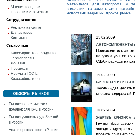
материалов для автопрома, о те
Мнения и оценки
задачами, которые ставят потреби
Новости и статистика
новостями ведущих игроков рынка.
Сотрудничество
Реклама на сайте
Для авторов
25.02.2009
Контакты
АВТОКОМПОНЕНТЫ и 
Справочная
Производитель автоко
Классификатор продукции
получила убыток в $1
Термопласты
США и расходы на кри
Добавки
Процессы
Нормы и ГОСТы
19.02.2009
Классификаторы
БИОПЛАСТИКИ В АВТО
Toyota будет делать 
ОБЗОРЫ РЫНКОВ
морских водорослей. 
Рынок энергетических
добавок для КРС в России
18.02.2009
Рынок гуминовых удобрений
ЖЕРТВЫ КРИЗИСА: з
в России
Группа французских
завода индустриальны
Анализ рынка кокса в России
проекта, сочтя его сл