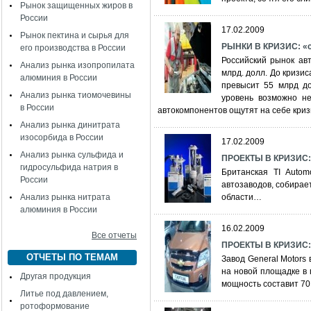
Рынок защищенных жиров в
России
17.02.2009
Рынок пектина и сырья для
РЫНКИ В КРИЗИС: «с
его производства в России
Российский рынок ав
Анализ рынка изопропилата
млрд. долл. До кризис
алюминия в России
превысит 55 млрд до
Анализ рынка тиомочевины
уровень возможно не
в России
автокомпонентов ощутят на себе кризи
Анализ рынка динитрата
изосорбида в России
17.02.2009
Анализ рынка сульфида и
ПРОЕКТЫ В КРИЗИС: T
гидросульфида натрия в
Британская TI Autom
России
автозаводов, собирае
Анализ рынка нитрата
области…
алюминия в России
16.02.2009
Все отчеты
ПРОЕКТЫ В КРИЗИС:
ОТЧЕТЫ ПО ТЕМАМ
Завод General Motors
на новой площадке в
Другая продукция
мощность составит 70 
Литье под давлением,
ротоформование