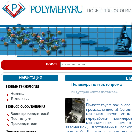
ПОИСК
НАВИГАЦИЯ
ТЕМ
Полимеры для автопрома
Новые технологии
Индустрия «автопластиков»
Новинки
Технологии
->
Приветствуем вас в спе
Подбор оборудования
промышленности! Сегодн
Блоги производителей
материал после метал
переработки полимер
Поставщики
металлические компл
Производители
автомобиль, изготовленный полн
Тенденции рынка
экзотикой. В этом разделе вы н