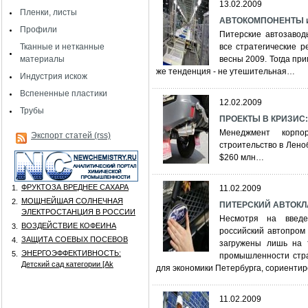
13.02.2009
Пленки, листы
АВТОКОМПОНЕНТЫ и 
Профили
Питерские автозавод
Тканные и нетканные
все стратегические 
материалы
весны 2009. Тогда при
же тенденция - не утешительная…
Индустрия искож
Вспененные пластики
12.02.2009
Трубы
ПРОЕКТЫ В КРИЗИС: 
Менеджмент корпор
Экспорт статей (rss)
строительство в Лено
$260 млн…
ФРУКТОЗА ВРЕДНЕЕ САХАРА
1.
11.02.2009
МОЩНЕЙШАЯ СОЛНЕЧНАЯ
2.
ПИТЕРСКИЙ АВТОКЛА
ЭЛЕКТРОСТАНЦИЯ В РОССИИ
Несмотря на введе
ВОЗДЕЙСТВИЕ КОФЕИНА
3.
российский автопром
ЗАЩИТА СОЕВЫХ ПОСЕВОВ
4.
загружены лишь на 
ЭНЕРГОЭФФЕКТИВНОСТЬ:
5.
промышленности стра
Детский сад категории [Аk
для экономики Петербурга, сориентир
11.02.2009