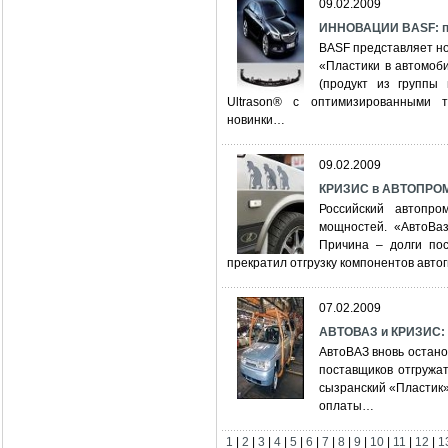
09.02.2009
ИННОВАЦИИ BASF: пл
BASF представляет н
«Пластики в автомоби
(продукт из группы
Ultrason® с оптимизированными т
новинки…
09.02.2009
КРИЗИС в АВТОПРОМ
Российский автопр
мощностей. «АвтоВаз
Причина – долги пос
прекратил отгрузку компонентов автог
07.02.2009
АВТОВАЗ и КРИЗИС: 
АвтоВАЗ вновь остано
поставщиков отгружат
сызранский «Пластик»
оплаты…
1
|
2
|
3
|
4
|
5
|
6
|
7
|
8
|
9
|
10
|
11
|
12
|
1