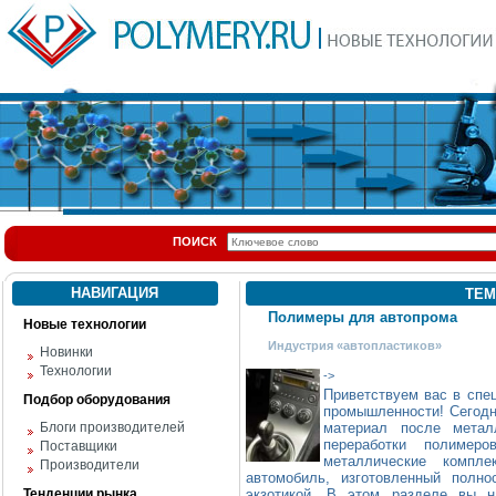
ПОИСК
НАВИГАЦИЯ
ТЕМ
Полимеры для автопрома
Новые технологии
Индустрия «автопластиков»
Новинки
Технологии
->
Приветствуем вас в спе
Подбор оборудования
промышленности! Сегодн
Блоги производителей
материал после метал
переработки полимер
Поставщики
металлические компл
Производители
автомобиль, изготовленный полн
Тенденции рынка
экзотикой. В этом разделе вы н