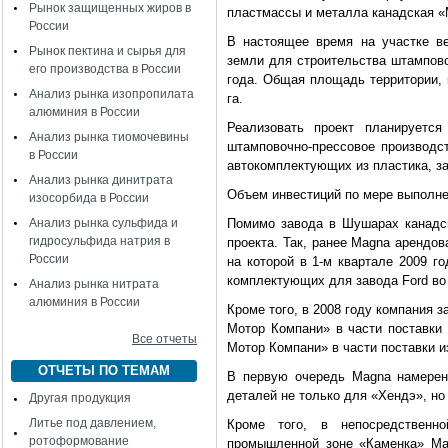
Рынок защищенных жиров в
пластмассы и металла канадская «М
России
В настоящее время на участке ве
Рынок пектина и сырья для
земли для строительства штампово
его производства в России
года. Общая площадь территории, 
Анализ рынка изопропилата
га.
алюминия в России
Реализовать проект планируетс
Анализ рынка тиомочевины
штамповочно-прессовое производст
в России
автокомплектующих из пластика, з
Анализ рынка динитрата
Объем инвестиций по мере выполнен
изосорбида в России
Анализ рынка сульфида и
Помимо завода в Шушарах канадск
гидросульфида натрия в
проекта. Так, ранее Magna арендо
России
на которой в 1-м квартале 2009 г
комплектующих для завода Ford во
Анализ рынка нитрата
алюминия в России
Кроме того, в 2008 году компания 
Мотор Компани» в части поставки
Все отчеты
Мотор Компани» в части поставки и
ОТЧЕТЫ ПО ТЕМАМ
В первую очередь Magna намерен
деталей не только для «Хендэ», но
Другая продукция
Литье под давлением,
Кроме того, в непосредственн
ротоформование
промышленной зоне «Каменка» Ma