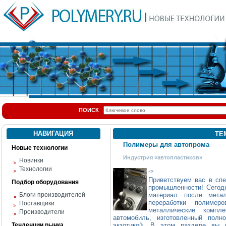
ПОИСК
НАВИГАЦИЯ
ТЕ
Полимеры для автопрома
Новые технологии
Индустрия «автопластиков»
Новинки
Технологии
->
Приветствуем вас в сп
Подбор оборудования
промышленности! Сегодн
Блоги производителей
материал после мета
переработки полиме
Поставщики
металлические компл
Производители
автомобиль, изготовленный полн
Тенденции рынка
экзотикой. В этом разделе вы 