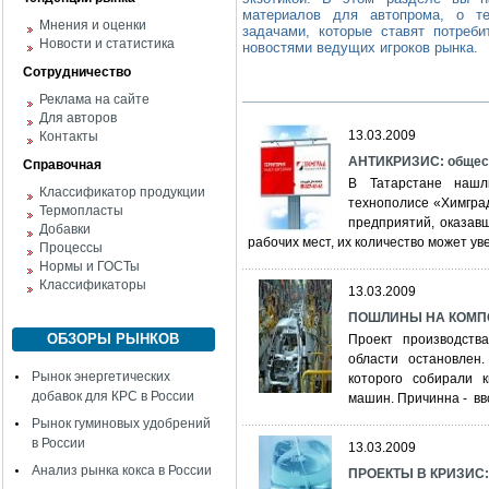
материалов для автопрома, о те
Мнения и оценки
задачами, которые ставят потреби
Новости и статистика
новостями ведущих игроков рынка.
Сотрудничество
Реклама на сайте
Для авторов
13.03.2009
Контакты
АНТИКРИЗИС: общест
Справочная
В Татарстане нашл
Классификатор продукции
технополисе «Химгра
Термопласты
предприятий, оказав
Добавки
рабочих мест, их количество может ув
Процессы
Нормы и ГОСТы
Классификаторы
13.03.2009
ПОШЛИНЫ НА КОМП
ОБЗОРЫ РЫНКОВ
Проект производств
области остановлен
Рынок энергетических
которого собирали 
добавок для КРС в России
машин. Причинна - в
Рынок гуминовых удобрений
в России
13.03.2009
Анализ рынка кокса в России
ПРОЕКТЫ В КРИЗИС: 