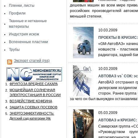
дешевых машин во всем мире привело
Пленки, листы
российских производителей автоко
Профили
меньшей степени.
Тканные и нетканные
материалы
10.03.2009
Индустрия искож
ПРОЕКТЫ В КРИЗИС: н
Вспененные пластики
«GM-АвтоВАЗ» начинае
новшеств - пластико
Трубы
радиатора, задний ба
Экспорт статей (rss)
10.03.2009
АВТОВАЗ vs` СОК: э
АвтоВАЗ отстранил г
ФРУКТОЗА ВРЕДНЕЕ САХАРА
1.
дилерским холдингом
МОЩНЕЙШАЯ СОЛНЕЧНАЯ
2.
сторон. Ранее группа
ЭЛЕКТРОСТАНЦИЯ В РОССИИ
за чего он был вынужден останавлива
ВОЗДЕЙСТВИЕ КОФЕИНА
3.
ЗАЩИТА СОЕВЫХ ПОСЕВОВ
4.
05.03.2009
ЭНЕРГОЭФФЕКТИВНОСТЬ:
5.
Детский сад категории [Аk
АВТОВАЗ и КРИЗИС: 
Самарская группа «СО
«Руководством гру
автокомпонентов на