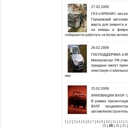
27.02.2009
ГАЗ и КРИЗИС: весе
Горьковский автозав
марта для ремонта и
на январь и февра
собираются работать «в более инте
26.02.2009
ГОСПОДДЕРЖКА в КР
Минпромторг РФ утве
граждане смогут приоб
некоторую стабильнос
них.
25.02.2009
ИННОВАЦИИ BASF: L
В рамках презентаци
BASF продемонст
автомобилестроител
1
|
2
|
3
|
4
|
5
|
6
|
7
|
8
|
9
|
10
|
11
|
12
|
1
28
|
29
|
30
|
31