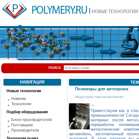
ПОИСК
НАВИГАЦИЯ
ТЕМ
Полимеры для автопрома
Новые технологии
Индустрия «автопластиков»
Новинки
Технологии
->
Приветствуем вас в спе
Подбор оборудования
промышленности! Сегодн
Блоги производителей
материал после метал
переработки полимер
Поставщики
металлические компл
Производители
автомобиль, изготовленный полн
Тенденции рынка
экзотикой. В этом разделе вы н