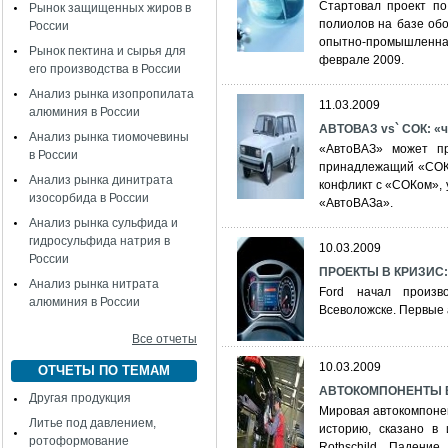
Стартовал проект по
Рынок защищенных жиров в
полиолов на базе обо
России
опытно-промышленна
Рынок пектина и сырья для
феврале 2009.
его производства в России
Анализ рынка изопропилата
11.03.2009
алюминия в России
АВТОВАЗ vs` СОК: «ч
Анализ рынка тиомочевины
«АвтоВАЗ» может пр
в России
принадлежащий «СОКу
Анализ рынка динитрата
конфликт с «СОКом»,
изосорбида в России
«АвтоВАЗа».
Анализ рынка сульфида и
гидросульфида натрия в
10.03.2009
России
ПРОЕКТЫ В КРИЗИС: 
Анализ рынка нитрата
Ford начал произв
алюминия в России
Всеволожске. Первые 
Все отчеты
10.03.2009
ОТЧЕТЫ ПО ТЕМАМ
АВТОКОМПОНЕНТЫ В 
Другая продукция
Мировая автокомпоне
Литье под давлением,
историю, сказано в 
ротоформование
Rothschild. Падени