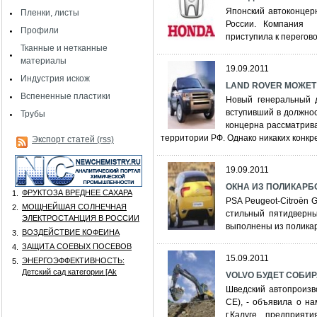
Японский автоконцер
Пленки, листы
России. Компания 
Профили
приступила к перегов
Тканные и нетканные
материалы
19.09.2011
Индустрия искож
LAND ROVER МОЖЕТ
Вспененные пластики
Новый генеральный д
вступивший в должнос
Трубы
концерна рассматрив
территории РФ. Однако никаких конкр
Экспорт статей (rss)
19.09.2011
ОКНА ИЗ ПОЛИКАРБО
ФРУКТОЗА ВРЕДНЕЕ САХАРА
1.
PSA Peugeot-Citroёn 
МОЩНЕЙШАЯ СОЛНЕЧНАЯ
2.
стильный пятидверны
ЭЛЕКТРОСТАНЦИЯ В РОССИИ
выполнены из поликарб
ВОЗДЕЙСТВИЕ КОФЕИНА
3.
ЗАЩИТА СОЕВЫХ ПОСЕВОВ
4.
15.09.2011
ЭНЕРГОЭФФЕКТИВНОСТЬ:
5.
Детский сад категории [Аk
VOLVO БУДЕТ СОБИ
Шведский автопроизво
CE), - объявила о на
г.Калуге предприят