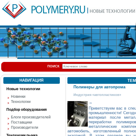
ПОИСК
НАВИГАЦИЯ
ТЕМ
Полимеры для автопрома
Новые технологии
Индустрия «автопластиков»
Новинки
Технологии
->
Приветствуем вас в спе
Подбор оборудования
промышленности! Сегодн
Блоги производителей
материал после метал
переработки полимер
Поставщики
металлические компл
Производители
автомобиль, изготовленный полн
Тенденции рынка
экзотикой. В этом разделе вы н