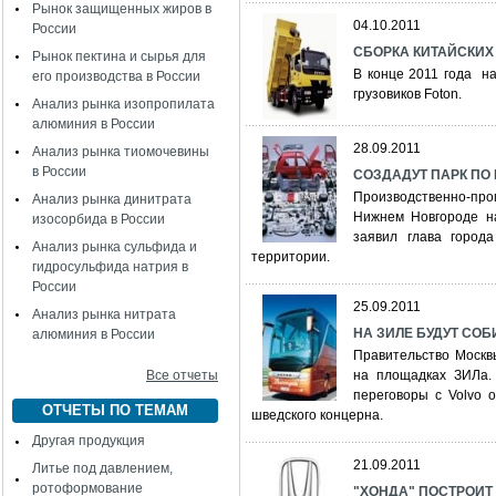
Рынок защищенных жиров в
04.10.2011
России
СБОРКА КИТАЙСКИХ 
Рынок пектина и сырья для
В конце 2011 года н
его производства в России
грузовиков Foton.
Анализ рынка изопропилата
алюминия в России
28.09.2011
Анализ рынка тиомочевины
в России
СОЗДАДУТ ПАРК ПО
Производственно-про
Анализ рынка динитрата
Нижнем Новгороде на
изосорбида в России
заявил глава город
Анализ рынка сульфида и
территории.
гидросульфида натрия в
России
25.09.2011
Анализ рынка нитрата
НА ЗИЛЕ БУДУТ СО
алюминия в России
Правительство Москвы
Все отчеты
на площадках ЗИЛа. 
переговоры с Volvo 
ОТЧЕТЫ ПО ТЕМАМ
шведского концерна.
Другая продукция
21.09.2011
Литье под давлением,
ротоформование
"ХОНДА" ПОСТРОИТ