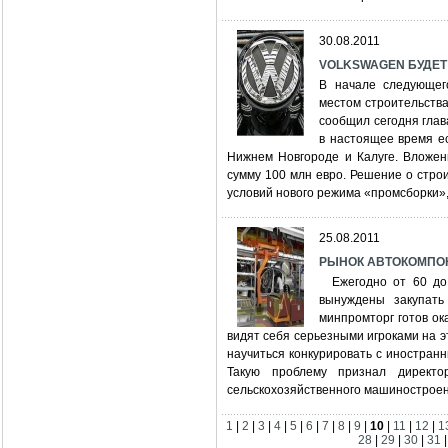
30.08.2011
VOLKSWAGEN БУДЕТ
В начале следующег
местом строительства
сообщил сегодня глав
в настоящее время е
Нижнем Новгороде и Калуге. Вложен
сумму 100 млн евро. Решение о стро
условий нового режима «промсборки», 
25.08.2011
РЫНОК АВТОКОМПО
Ежегодно от 60 до 
вынуждены закупать
минпромторг готов ок
видят себя серьезными игроками на эт
научиться конкурировать с иностранн
Такую проблему признал директо
сельскохозяйственного машиностроени
1
|
2
|
3
|
4
|
5
|
6
|
7
|
8
|
9
|
10
|
11
|
12
|
1
28
|
29
|
30
|
31