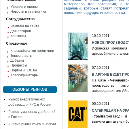
материалов для автопрома, о те
Мнения и оценки
задачами, которые ставят потреби
Новости и статистика
новостями ведущих игроков рынка.
Сотрудничество
Реклама на сайте
Для авторов
10.10.2011
Контакты
НОВОЕ ПРОИЗВОДС
Справочная
Испанская компания 
Классификатор продукции
автомобильного элек
Термопласты
Добавки
Процессы
07.10.2011
Нормы и ГОСТы
В АРГУНЕ БУДЕТ П
Классификаторы
На базе «Чеченавто»
производству авт
ОБЗОРЫ РЫНКОВ
автопредприятия Айн
Рынок энергетических
05.10.2011
добавок для КРС в России
CATERPILLAR НА У
Рынок гуминовых удобрений
«Уралвагонзавод» и 
в России
выпуска двигателей б
Анализ рынка кокса в России