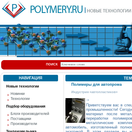
ПОИСК
НАВИГАЦИЯ
ТЕМ
Полимеры для автопрома
Новые технологии
Индустрия «автопластиков»
Новинки
Технологии
->
Приветствуем вас в спе
Подбор оборудования
промышленности! Сегодн
Блоги производителей
материал после метал
переработки полимер
Поставщики
металлические компл
Производители
автомобиль, изготовленный полн
Тенденции рынка
экзотикой. В этом разделе вы н