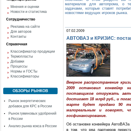
материалов для автопрома, о те
Мнения и оценки
задачами, которые ставят потреби
Новости и статистика
новостями ведущих игроков рынка.
Сотрудничество
Реклама на сайте
07.02.2009
Для авторов
Контакты
АВТОВАЗ и КРИЗИС: поста
Справочная
Классификатор продукции
Термопласты
Добавки
Процессы
Нормы и ГОСТы
Классификаторы
Веерное распространение криз
2009 остановил конвейер н
ОБЗОРЫ РЫНКОВ
поставщиков отгружать авто
достигает 18 млрд руб., и пога
Рынок энергетических
марте будет продано 90 т
добавок для КРС в России
малореальным и говорят, ч
Рынок гуминовых удобрений
госфинансирование.
в России
Об остановке конвейера АвтоВАЗа 
Анализ рынка кокса в России
в том, что ряд партнеров перест