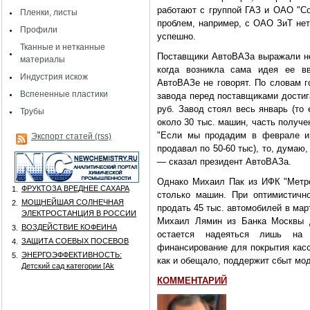
работают с группой ГАЗ и ОАО "Со
Пленки, листы
проблем, например, с ОАО ЗиТ нет
Профили
успешно.
Тканные и нетканные
Поставщики АвтоВАЗа выражали не
материалы
когда возникла сама идея ее вв
Индустрия искож
АвтоВАЗе не говорят. По словам г
Вспененные пластики
завода перед поставщиками достиг
руб. Завод стоял весь январь (то 
Трубы
около 30 тыс. машин, часть получ
"Если мы продадим в феврале и 
Экспорт статей (rss)
продавал по 50-60 тыс), то, думаю
— сказал президент АвтоВАЗа.
Однако Михаил Пак из ИФК "Метро
ФРУКТОЗА ВРЕДНЕЕ САХАРА
1.
столько машин. При оптимистично
МОЩНЕЙШАЯ СОЛНЕЧНАЯ
2.
продать 45 тыс. автомобилей в мар
ЭЛЕКТРОСТАНЦИЯ В РОССИИ
Михаил Лямин из Банка Москвы д
ВОЗДЕЙСТВИЕ КОФЕИНА
3.
остается надеяться лишь на 
ЗАЩИТА СОЕВЫХ ПОСЕВОВ
4.
финансирование для покрытия касс
ЭНЕРГОЭФФЕКТИВНОСТЬ:
5.
как и обещало, поддержит сбыт мо
Детский сад категории [Аk
КОММЕНТАРИЙ