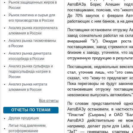
Рынок защищенных жиров в
АвтоВАЗа Борис Алешин подтв
России
поставщиками, пояснив, что "неко
Рынок пектина и сырья для
До 70% закупок с февраля Авт
его производства в России
работающих с ним банков, а на ден
Анализ рынка изопропилата
Поставщики остановили отгрузку Ав
алюминия в России
завод сознательно работал на скл
Анализ рынка тиомочевины
вчерашний "Ъ"). Ожидая рост
в России
поставщиками, завод стремился на
близкие к заводу, уточняли, что 
Анализ рынка динитрата
отгруженную продукцию в результа
изосорбида в России
Анализ рынка сульфида и
Поставщиков, недовольных вексель
гидросульфида натрия в
стал, уточнив лишь, что "это сем
России
сказал, что "кому-то предлагает 
Пока переговоры не будут законче
Анализ рынка нитрата
остановивших отгрузку поставщи
алюминия в России
невозможно выпускать автомобиль"
Все отчеты
По словам представителей одно
АвтоВАЗу остановили, в частност
ОТЧЕТЫ ПО ТЕМАМ
"Пластик" (Сызрань) и ОАО "Бал
Другая продукция
АвтоВАЗ действительно не може
Литье под давлением,
например, делает рули для Lada, 
ротоформование
"ЗиТ" — генераторы, стартеры 