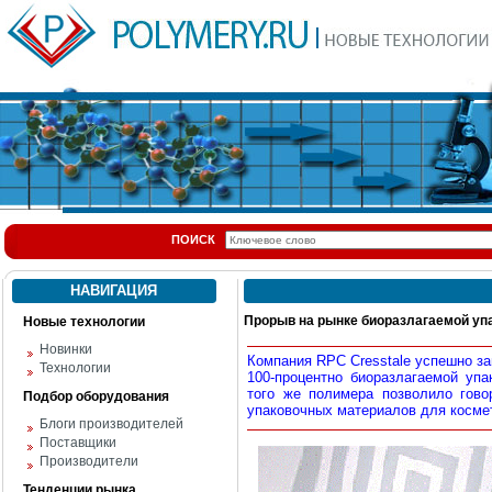
ПОИСК
НАВИГАЦИЯ
Прорыв на рынке биоразлагаемой уп
Новые технологии
Новинки
Компания RPC Cresstale успешно за
Технологии
100-процентно биоразлагаемой уп
того же полимера позволило гово
Подбор оборудования
упаковочных материалов для косме
Блоги производителей
Поставщики
Производители
Тенденции рынка