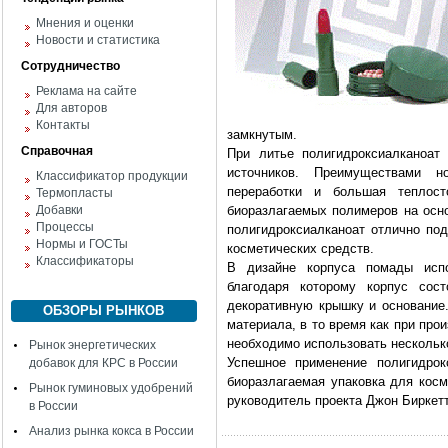
Мнения и оценки
Новости и статистика
Сотрудничество
Реклама на сайте
Для авторов
Контакты
замкнутым.
Справочная
При литье полигидроксиалканоат
источников. Преимуществами н
Классификатор продукции
переработки и большая теплос
Термопласты
Добавки
биоразлагаемых полимеров на осн
Процессы
полигидроксиалканоат отлично по
Нормы и ГОСТы
косметических средств.
Классификаторы
В дизайне корпуса помады испо
благодаря которому корпус сос
декоративную крышку и основание.
ОБЗОРЫ РЫНКОВ
материала, в то время как при про
необходимо использовать нескольк
Рынок энергетических
Успешное применение полигидрок
добавок для КРС в России
биоразлагаемая упаковка для косм
Рынок гуминовых удобрений
руководитель проекта Джон Биркетт (
в России
Анализ рынка кокса в России