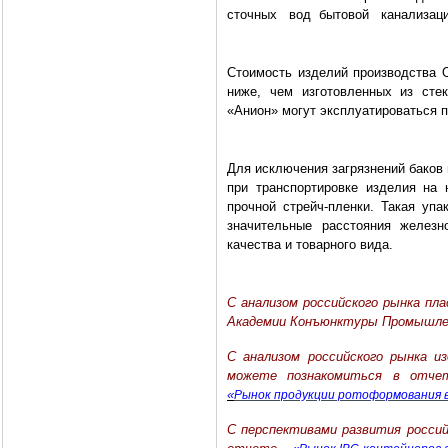
сточных
вод
бытовой
канализац
Стоимость изделий производства 
ниже, чем изго­товленных из ст
«Анион» могут эксплуатироваться п
Для исключения загрязнений ба­ков 
при транс­портировке изделия на
прочной стрейч-пленки. Такая упа
значитель­ные расстояния желез
качества и товарного вида.
С анализом российского рынка п
Академии Конъюнктуры Промышл
С анализом российского рынка и
можете познакомиться в отче
«
Рынок продукции ротоформования в
С перспективами развития россий