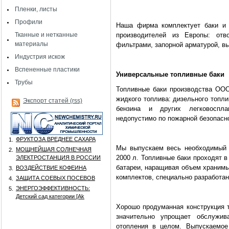
Пленки, листы
Профили
Наша фирма комплектует баки и е
Тканные и нетканные
произво­дителей из Европы: отв
материалы
фильтрами, за­порной арматурой, вы
Индустрия искож
Вспененные пластики
Универсальные топливные баки
Трубы
Топливные баки производства ООО
жидкого топлива: дизельного топли
Экспорт статей (rss)
бензина и других легковоспла
недопустимо по пожарной бе­зопасн
ФРУКТОЗА ВРЕДНЕЕ САХАРА
1.
Мы выпускаем весь необходи­мый 
МОЩНЕЙШАЯ СОЛНЕЧНАЯ
2.
2000 л. Топ­ливные баки проходят 
ЭЛЕКТРОСТАНЦИЯ В РОССИИ
батареи, наращивая объем храним
ВОЗДЕЙСТВИЕ КОФЕИНА
3.
комплектов, специально разрабо­та
ЗАЩИТА СОЕВЫХ ПОСЕВОВ
4.
ЭНЕРГОЭФФЕКТИВНОСТЬ:
5.
Детский сад категории [Аk
Хорошо продуманная конст­рукция 
значительно упрощает обслужи­
отопления в це­лом. Выпускаемо