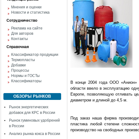
Мнения и оценки
Новости и статистика
Сотрудничество
Реклама на сайте
Для авторов
Контакты
Справочная
Классификатор продукции
Термопласты
Добавки
Процессы
Нормы и ГОСТы
Классификаторы
В конце 2004 года ООО «Анион» 
области ввело в эксплуа­тацию од
Европе, позволяющую отливать цел
ОБЗОРЫ РЫНКОВ
диаметром и длиной до 4,5 м.
Рынок энергетических
добавок для КРС в России
Под заказ наша фирма произ­вод
Рынок гуминовых удобрений
пластика любой степени сложност
в России
производство на сво­бодных произв
Анализ рынка кокса в России