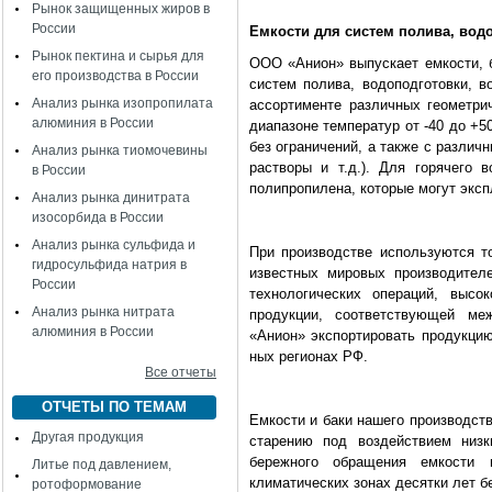
Рынок защищенных жиров в
России
Емкости для систем полива, вод
Рынок пектина и сырья для
ООО «Анион» выпускает ем­кости, 
его производства в России
сис­тем полива, водоподготовки, в
Анализ рынка изопропилата
ассортимен­те различных геометри
алюминия в России
диапазоне темпе­ратур от -40 до +5
без ограничений, а также с различ
Анализ рынка тиомочевины
растворы и т.д.). Для горячего в
в России
полипропи­лена, которые могут эксп
Анализ рынка динитрата
изосорбида в России
Анализ рынка сульфида и
При производстве использу­ются 
гидросульфида натрия в
изве­стных мировых производител
России
технологи­ческих операций, высо
Анализ рынка нитрата
продукции, со­ответствующей ме
алюминия в России
«Анион» экспортировать продукцию
ных регионах РФ.
Все отчеты
ОТЧЕТЫ ПО ТЕМАМ
Емкости и баки нашего произ­водст
Другая продукция
старе­нию под воздействием низ
бережного обраще­ния емкости
Литье под давлением,
климатических зонах десятки лет б
ротоформование