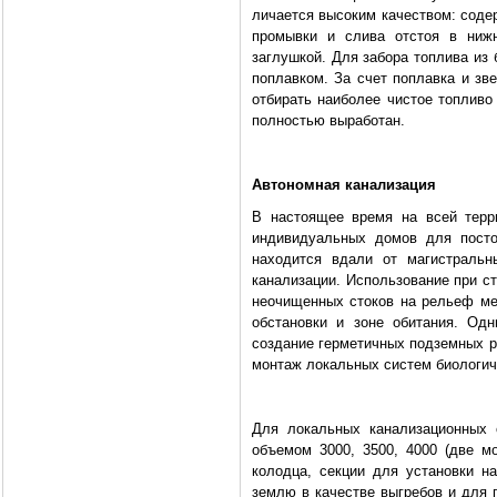
личается высоким качеством: со­де
про­мывки и слива отстоя в ни
заглушкой. Для забора топлива из
поплавком. За счет поплавка и зв
отби­рать наиболее чистое топливо
полностью выработан.
Автономная канализация
В настоящее время на всей тер­р
индивиду­альных домов для посто
находится вдали от магистральн
канализации. Использование при с
неочи­щенных стоков на рельеф ме
обстановки и зоне обитания. Од
создание герметичных подземных ре
монтаж локальных систем биологич
Для локальных канализацион­ных 
объе­мом 3000, 3500, 4000 (две м
колодца, секции для установки на
землю в качестве выгребов и для 