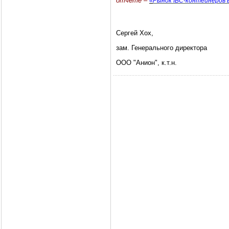
отчете –
«
Рынок IBC-контейнеров 
Сергей Хох,
зам. Генерального директора
ООО "Анион", к.т.н.