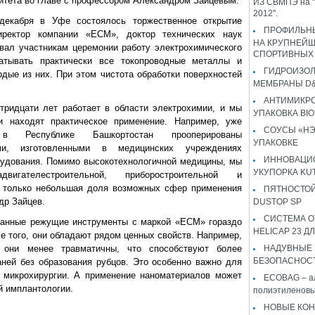
ситета во главе с профессором Александром Зайцевым.
ИЗ СВМПЭ на "
2012".
декабря в Уфе состоялось торжественное открытие
ПРОФИЛЬН
иректор компании «ЕСМ», доктор технических наук
НА КРУПНЕЙ
вал участникам церемонии работу электрохимического
СПОРТИВНЫХ
батывать практически все токопроводные металлы и
ГИДРОИЗО
рдые из них. При этом чистота обработки поверхностей
МЕМБРАНЫ D&
АНТИМИКР
ридцати лет работает в области электрохимии, и мы
УПАКОВКА BI
и находят практическое применение. Например, уже
СОУСЫ «НЭ
 Республике Башкортостан прооперированы
УПАКОВКЕ
ями, изготовленными в медицинских учреждениях
ИННОВАЦИ
удования. Помимо высокотехнологичной медицины, мы
УКУПОРКА KU
гателестроительной, приборостроительной и
о только небольшая доля возможных сфер применения
ПЯТНОСТОЙ
др Зайцев.
DUSTOP SP
СИСТЕМА 
ванные режущие инструменты с маркой «ЕСМ» гораздо
HELICAP 23 ДЛ
е того, они обладают рядом ценных свойств. Например,
 они менее травматичны, что способствуют более
НАДУВНЫЕ
БЕЗОПАСНОС
ней без образования рубцов. Это особенно важно для
 микрохирургии. А применение наноматериалов может
ECOBAG – а
й имплантологии.
полиэтиленовы
НОВЫЕ КОН