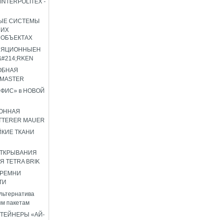
INTERPOLITEX -
ЫЕ СИСТЕМЫ
ШИХ
 ОБЪЕКТАХ
ЛЯЦИОННЫЕН
#214;RKEN
ОБНАЯ
OMASTER
ФИС» в НОВОЙ
ОННАЯ
TTERER MAUER
КИЕ ТКАНИ
ОТКРЫВАНИЯ
Я TETRA BRIK
 РЕМНИ
ТИ
льтернатива
м пакетам
ТЕЙНЕРЫ «АЙ-