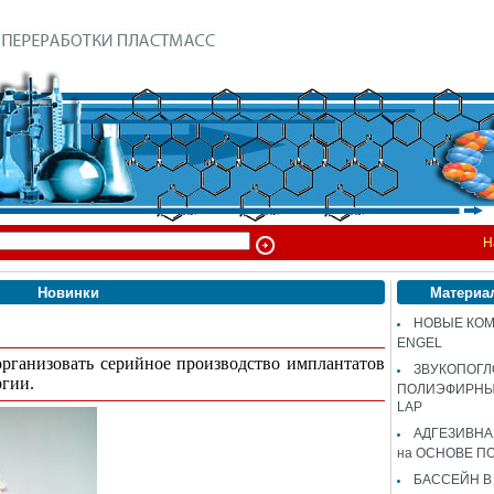
Н
Новинки
Материа
НОВЫЕ КОМ
ENGEL
организовать
серийное производство имплантатов
ЗВУКОПОГ
ргии.
ПОЛИЭФИРНЫЙ
LAP
АДГЕЗИВН
на ОСНОВЕ П
БАССЕЙН В