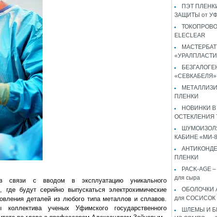
ПЭТ ПЛЕНКИ
ЗАЩИТЫ от У
ТОКОПРОВ
ELECLEAR
МАСТЕРБАТ
«УРАЛПЛАСТИ
БЕЗГАЛОГЕ
«СЕВКАБЕЛЯ»
МЕТАЛЛИЗ
ПЛЕНКИ
НОВИНКИ В
ОСТЕКЛЕНИЯ 
ШУМОИЗОЛЯ
КАБИНЕ «МИ-
АНТИКОНД
ПЛЕНКИ
PACK-AGE – 
для сыра
 в связи с вводом в эксплуатацию уникального
где будут серийно выпускаться электрохимические
ОБОЛОЧКИ 
для СОСИСОК
товления деталей из любого типа металлов и сплавов.
ы коллектива ученых Уфимского государственного
ШЛЕМЫ И 