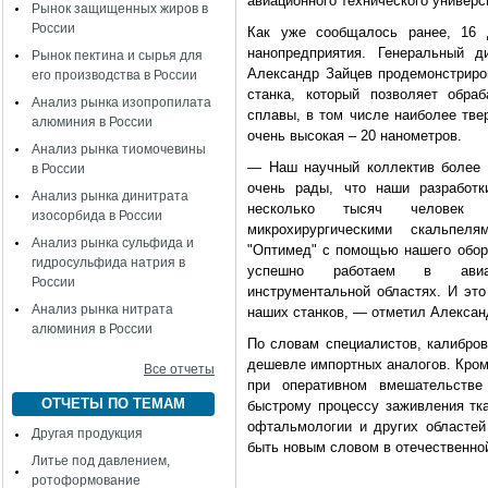
авиационного технического универ
Рынок защищенных жиров в
России
Как уже сообщалось ранее, 16 
нанопредприятия. Генеральный д
Рынок пектина и сырья для
Александр Зайцев продемонстриро
его производства в России
станка, который позволяет обра
Анализ рынка изопропилата
сплавы, в том числе наиболее тве
алюминия в России
очень высокая – 20 нанометров.
Анализ рынка тиомочевины
— Наш научный коллектив более т
в России
очень рады, что наши разработк
Анализ рынка динитрата
несколько тысяч человек в
изосорбида в России
микрохирургическими скальпел
Анализ рынка сульфида и
"Оптимед" с помощью нашего обор
гидросульфида натрия в
успешно работаем в авиадви
России
инструментальной областях. И эт
Анализ рынка нитрата
наших станков, — отметил Алексан
алюминия в России
По словам специалистов, калибро
дешевле импортных аналогов. Кром
Все отчеты
при оперативном вмешательстве
ОТЧЕТЫ ПО ТЕМАМ
быстрому процессу заживления тка
офтальмологии и других областей
Другая продукция
быть новым словом в отечественно
Литье под давлением,
ротоформование