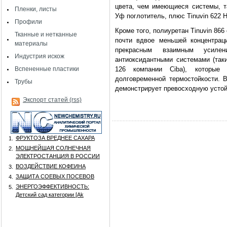
цвета, чем имеющиеся системы, та
Пленки, листы
Уф поглотитель, плюс Tinuvin 622 
Профили
Кроме того, полиуретан Tinuvin 866
Тканные и нетканные
почти вдвое меньшей концентрац
материалы
прекрасным взаимным усиле
Индустрия искож
антиоксидантными системами (так
Вспененные пластики
126 компании Ciba), которые
долговременной термостойкости. В
Трубы
демонстрирует превосходную устой
Экспорт статей (rss)
ФРУКТОЗА ВРЕДНЕЕ САХАРА
1.
МОЩНЕЙШАЯ СОЛНЕЧНАЯ
2.
ЭЛЕКТРОСТАНЦИЯ В РОССИИ
ВОЗДЕЙСТВИЕ КОФЕИНА
3.
ЗАЩИТА СОЕВЫХ ПОСЕВОВ
4.
ЭНЕРГОЭФФЕКТИВНОСТЬ:
5.
Детский сад категории [Аk