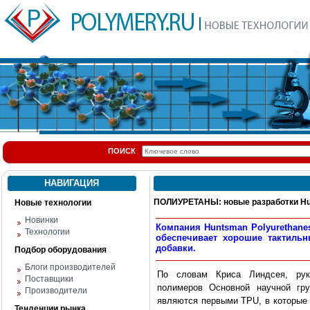
ПОИСК
НАВИГАЦИЯ
ПОЛИУРЕТАНЫ: новые разработки Hu
Новые технологии
Новинки
Компания Huntsman Polyurethane
Технологии
обеспечивает хорошие тактильн
добавки.
Подбор оборудования
Блоги производителей
По словам Криса Линдсея, рук
Поставщики
полимеров Основной научной гр
Производители
являются первыми TPU, в которые
Тенденции рынка