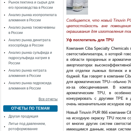
Рынок пектина и сырья для
его производства в России
Анализ рынка изопропилата
алюминия в России
Сообщается, что новый Tinuvin PU
цветостойкость вне помещения
Анализ рынка тиомочевины
окрашивания для изготовления то
в России
Уф поглотитель для TPU
Анализ рынка динитрата
изосорбида в России
Компания Ciba Specialty Chemical
Анализ рынка сульфида и
светостабилизатора, о которой го
гидросульфида натрия в
в области прозрачных и ароматич
России
амортизаторах высокоэффективной
Анализ рынка нитрата
для отделки лыжных ботинок и в
алюминия в России
бэджей. Как говорят в компании Ci
для ароматических TPU—обычно Уф
Анализ рынка гидроксида
из-за обесцвечивания. В комп
алюминия в России
ароматическим TPU, в особенн
конкурировать с другими TPE в 
Все отчеты
очень незначительное исходное ок
ОТЧЕТЫ ПО ТЕМАМ
Новый Tinuvin PUR 866 компании Ci
Другая продукция
на исходную окраску TPU после со
от многих других систем светоста
Литье под давлением,
ротоформование
имеющимся данным, новая система