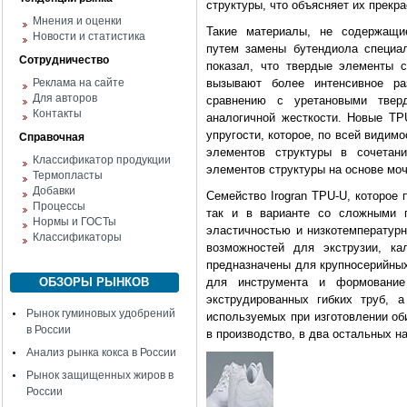
структуры, что объясняет их прекр
Мнения и оценки
Такие материалы, не содержащи
Новости и статистика
путем замены бутендиола специа
Сотрудничество
показал, что твердые элементы 
Реклама на сайте
вызывают более интенсивное р
Для авторов
сравнению с уретановыми твер
Контакты
аналогичной жесткости. Новые TP
упругости, которое, по всей видим
Справочная
элементов структуры в сочета
Классификатор продукции
элементов структуры на основе мо
Термопласты
Добавки
Семейство Irogran TPU-U, которое
Процессы
так и в варианте со сложными п
Нормы и ГОСТы
эластичностью и низкотемператур
Классификаторы
возможностей для экструзии, ка
предназначены для крупносерийных
ОБЗОРЫ РЫНКОВ
для инструмента и формование 
экструдированных гибких труб, 
Рынок гуминовых удобрений
используемых при изготовлении об
в России
в производство, в два остальных н
Анализ рынка кокса в России
Рынок защищенных жиров в
России