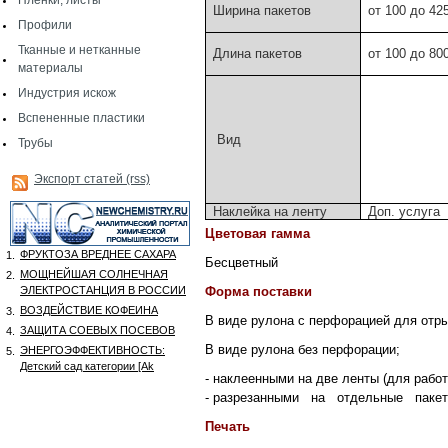
Пленки, листы
Ширина пакетов
от 100 до 42
Профили
Тканные и нетканные
Длина пакетов
от 100 до 80
материалы
Индустрия искож
Вспененные пластики
Вид
Трубы
Экспорт статей (rss)
Наклейка на ленту
Доп. услуга
Цветовая гамма
ФРУКТОЗА ВРЕДНЕЕ САХАРА
1.
Бесцветный
МОЩНЕЙШАЯ СОЛНЕЧНАЯ
2.
ЭЛЕКТРОСТАНЦИЯ В РОССИИ
Форма поставки
ВОЗДЕЙСТВИЕ КОФЕИНА
3.
В виде рулона с перфорацией для отры
ЗАЩИТА СОЕВЫХ ПОСЕВОВ
4.
В виде рулона без перфорации;
ЭНЕРГОЭФФЕКТИВНОСТЬ:
5.
Детский сад категории [Аk
- наклеенными на две ленты (для рабо
- разрезанными на отдельные пакеты
Печать