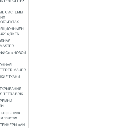
INTERPOLITEX -
ЫЕ СИСТЕМЫ
ШИХ
 ОБЪЕКТАХ
ЛЯЦИОННЫЕН
#214;RKEN
ОБНАЯ
OMASTER
ФИС» в НОВОЙ
ОННАЯ
TTERER MAUER
КИЕ ТКАНИ
ОТКРЫВАНИЯ
Я TETRA BRIK
 РЕМНИ
ТИ
льтернатива
м пакетам
ТЕЙНЕРЫ «АЙ-