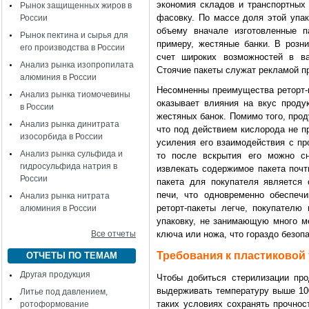
экономия складов и транспортных 
Рынок защищенных жиров в
фасовку. По массе доля этой упак
России
объему вначале изготовленные п
Рынок пектина и сырья для
примеру, жестяные банки. В розни
его производства в России
счет широких возможностей в ва
Анализ рынка изопропилата
Стоячие пакеты служат рекламой пр
алюминия в России
Несомненны преимущества реторт-
Анализ рынка тиомочевины
оказывает влияния на вкус проду
в России
жестяных банок. Помимо того, прод
Анализ рынка динитрата
что под действием кислорода не п
изосорбида в России
усиления его взаимодействия с пр
Анализ рынка сульфида и
то после вскрытия его можно сн
гидросульфида натрия в
извлекать содержимое пакета поч
России
пакета для покупателя является
печи, что одновременно обеспечи
Анализ рынка нитрата
реторт-пакеты легче, покупателю
алюминия в России
упаковку, не занимающую много ме
Все отчеты
ключа или ножа, что гораздо безоп
Требования к пластиковой
ОТЧЕТЫ ПО ТЕМАМ
Другая продукция
Чтобы добиться стерилизации про
выдерживать температуру выше 10
Литье под давлением,
таких условиях сохранять прочнос
ротоформование