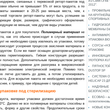
ИЗ СВМПЭ на "
издержек, связанных с перевозкой реторт-пакетов под
2012".
овки обычно не превышает 5% от веса продукта, а по
ПРОФИЛЬН
акеты занимают в 20-25 раз меньше места, чем, к
НА КРУПНЕЙ
чной торговле реторт-пакеты могут быть успешнее за
СПОРТИВНЫХ
риации форм, размеров, графического оформления.
одукции не меньше, чем другие виды упаковки.
ГИДРОИЗО
МЕМБРАНЫ D&
пакетов и для покупателя.
Полимерный материал
не
АНТИМИКР
кта, как это обычно происходит в случае применения
УПАКОВКА BI
укт не необходимо сразу извлекать из упаковки, потому
СОУСЫ «НЭ
роисходит ускорения процессов окисления материала и
УПАКОВКЕ
одуктом. Если же пакет оснащен дозатором-штуцером,
ова герметизировать. Гибкая конструкция разрешает
ИННОВАЦИ
ти полностью. Дополнительным преимуществом реторт-
УКУПОРКА KU
 сокращение времени для разогрева в микроволновой
ПЯТНОСТОЙ
вает экономию электрической энергии. Помимо того,
DUSTOP SP
 их легче доставить до дома, а потом утилизировать
СИСТЕМА 
ста. Для вскрытия пакета не необходимо консервного
HELICAP 23 ДЛ
аснее, к примеру, при обращении с продуктом детей.
НАДУВНЫЕ
 упаковке под стерилизацию
БЕЗОПАСНОС
ECOBAG – а
дукта, материал упаковки должен достаточное время
полиэтиленовы
0°C. Далеко не все полимерные материалы способны в
НОВЫЕ КОН
ть, форму и другие свойства. Продолжительные сроки