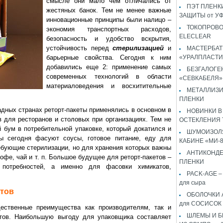
смысле они мало чем отличались от
ПЭТ ПЛЕНКИ
жестяных банок. Тем не менее важные
ЗАЩИТЫ от У
инновационные принципы были налицо –
ТОКОПРОВ
экономия транспортных расходов,
ELECLEAR
безопасность и удобство вскрытия,
устойчивость перед
стерилизацией
и
МАСТЕРБАТ
барьерные свойства. Сегодня к ним
«УРАЛПЛАСТИ
добавились еще 2: применение самых
БЕЗГАЛОГЕ
современных технологий в области
«СЕВКАБЕЛЯ»
материаловедения и восхитительные
МЕТАЛЛИЗ
ПЛЕНКИ
адных странах реторт-пакеты применялись в основном в
НОВИНКИ В
в для ресторанов и столовых при организациях. Тем не
ОСТЕКЛЕНИЯ 
 бум в потребительной упаковке, который докатился и
ШУМОИЗОЛЯ
ты сегодня фасуют соусы, готовое питание, еду для
КАБИНЕ «МИ-
ребующие стерилизации, но для хранения которых важны
АНТИКОНД
офе, чай и т. п. Большое будущее для реторт-пакетов –
ПЛЕНКИ
потребностей, а именно для фасовки химикатов,
PACK-AGE – 
для сыра
етов
ОБОЛОЧКИ 
для СОСИСОК
щественные преимущества как производителям, так и
ШЛЕМЫ И 
ктов. Наибольшую выгоду для упаковщика составляет