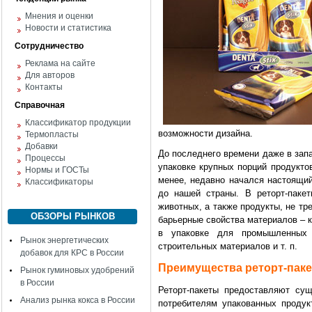
Мнения и оценки
Новости и статистика
Сотрудничество
Реклама на сайте
Для авторов
Контакты
Справочная
Классификатор продукции
возможности дизайна.
Термопласты
Добавки
До последнего времени даже в зап
Процессы
упаковке крупных порций продукто
Нормы и ГОСТы
менее, недавно начался настоящий
Классификаторы
до нашей страны. В реторт-паке
животных, а также продукты, не т
ОБЗОРЫ РЫНКОВ
барьерные свойства материалов – к
в упаковке для промышленных 
Рынок энергетических
строительных материалов и т. п.
добавок для КРС в России
Преимущества реторт-пак
Рынок гуминовых удобрений
в России
Реторт-пакеты предоставляют су
Анализ рынка кокса в России
потребителям упакованных проду