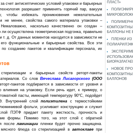
ПЛАСТ»
за счет антисептических условий упаковки и барьерных
технология разрешает применять горячий пар, вакуум
ПОЛИЭФИР
, чтобы избежать проникновения нежелательных
МИКРОВОЛОК
ем не менее, свойства самого материала упаковки –
ПОЛИМЕРН
 Немаловажно, насколько качественно он создан –
КОМПОЗИТНЫ
о ли осуществлена геометрическая подгонка, правильно
БАЛЛОНЫ НЕ
 т. д. От данных моментов находится в зависимости не
ПЛЕНКИ ИЗ
 его функциональные и барьерные свойства. Все эти
ПОЛИАРИЛЭФ
я по созданию пакетов и квалификации персонала, их
ЭКСПЕРИМ
ИСПОЛЬЗОВА
БИОРАЗЛАГА
етов
НОВОЕ ПРО
стерилизации и барьерных свойств реторт-пакеты
КОМПОЗИТНЫ
материалов. Со слов
Вячеслава Лисагорского
(ООО
БАЛЛОНОВ
торт-пакетов подбирается в зависимости от уровня и
 влияния на упаковку. Если речь идет, к примеру, о
томатной пасты, имеющей температуру 90°C, подойдет
ПЭ. Внутренний слой
полиэтилена
с термостойкими
алюминиевой фольги, усиливает конструкцию и служит
слой ПЭТФ придает пакету жесткость, прочность и
ние формы. Помимо того, на этот слой с обратной
ая после
ламинации
пленки будет прочно защищена.
 мясного блюда со стерилизацией в
автоклаве
при