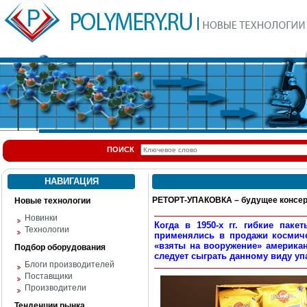
ПОИСК
НАВИГАЦИЯ
РЕТОРТ-УПАКОВКА – будущее консе
Новые технологии
Новинки
Когда в 1950-х гг. гибкие па
Технологии
применялись в продажи космичес
«взяты на вооружение» американ
Подбор оборудования
следует сыграть данному виду уп
Блоги производителей
Поставщики
Производители
Тенденции рынка