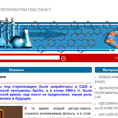
Н
Новинки
Материа
рвов
НОВЫЕ КОМ
ENGEL
кеты под стерилизацию были разработаны в США и
ЗВУКОПОГ
кой программы Apollo, а в конце 1960-х гг. были
ПОЛИЭФИРНЫЙ
ской армии, еще никто не предполагал, какую роль
LAP
аковки в будущем.
АДГЕЗИВН
В то время опорой реторт-пакета
на ОСНОВЕ П
служила алюминиевая фольга, и в этом
БАССЕЙН В