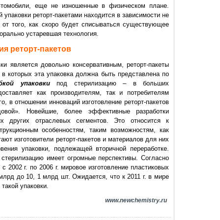
томобили, еще не изношенные в физическом плане.
 упаковки реторт-пакетами находится в зависимости не
и от того, как скоро будет списываться существующее
морально устаревшая технология.
я реторт-пакетов
ки является довольно консервативным, реторт-пакеты
 в которых эта упаковка должна быть представлена по
бкой упаковки
под стерилизацию – в больших
доставляет как производителям, так и потребителям
о, в отношении инноваций изготовление реторт-пакетов
довой». Новейшие, более эффективные разработки
х других отраслевых сегментов. Это относится к
трукционным особенностям, таким возможностям, как
тают изготовители реторт-пакетов и материалов для них
овения упаковки, подлежащей вторичной переработке.
д стерилизацию имеет огромные перспективы. Согласно
 с 2002 г. по 2006 г. мировое изготовление пластиковых
млрд до 10, 1 млрд шт. Ожидается, что к 2011 г. в мире
 такой упаковки.
www.newchemistry.ru