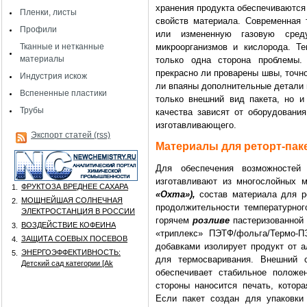
хранения продукта обеспечиваются 
Пленки, листы
свойств материала. Современная 
Профили
или измененную газовую среду
Тканные и нетканные
микроорганизмов и кислорода. Т
материалы
только одна сторона проблемы.
прекрасно ли проварены швы, точн
Индустрия искож
ли впаяны дополнительные детали и
Вспененные пластики
только внешний вид пакета, но и
Трубы
качества зависят от оборудовани
изготавливающего.
Экспорт статей (rss)
Материалы для реторт-пак
Для обеспечения возможностей 
изготавливают из многослойных 
ФРУКТОЗА ВРЕДНЕЕ САХАРА
1.
«Охта»),
состав материала для ре
МОЩНЕЙШАЯ СОЛНЕЧНАЯ
2.
продолжительности температурного
ЭЛЕКТРОСТАНЦИЯ В РОССИИ
горячем
розливе
пастеризованной 
ВОЗДЕЙСТВИЕ КОФЕИНА
3.
«триплекс» ПЭТФ/фольга/Термо-
ЗАЩИТА СОЕВЫХ ПОСЕВОВ
4.
добавками изолирует продукт от 
ЭНЕРГОЭФФЕКТИВНОСТЬ:
5.
для термосваривания. Внешний 
Детский сад категории [Аk
обеспечивает стабильное положе
стороны наносится печать, котор
Если пакет создан для упаковки