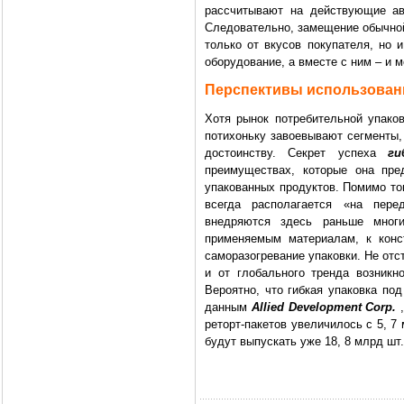
рассчитывают на действующие ав
Следовательно, замещение обычной
только от вкусов покупателя, но 
оборудование, а вместе с ним – и 
Перспективы использовани
Хотя рынок потребительной упаков
потихоньку завоевывают сегменты,
достоинству. Секрет успеха
ги
преимуществах, которые она пре
упакованных продуктов. Помимо тог
всегда располагается «на пере
внедряются здесь раньше многи
применяемым материалам, к конс
саморазогревание упаковки. Не отс
и от глобального тренда возникн
Вероятно, что гибкая упаковка по
данным
Allied Development Corp.
,
реторт-пакетов увеличилось с 5, 7 
будут выпускать уже 18, 8 млрд шт.