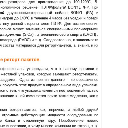
го разогрева для приготовления до 100-120°C, В.
ехнологичное решение: ПЭТФ/фольга/ BONYL /PP. При
ий
двуосноориентированный нейлон BONYL (PA) и
агрев до 140°C в течение 4 часов без усадки и потери
 с внутренней стороны слоя ПЭТФ. Для возникновения
 фольга может заменяться специальными полимерными
ида
кремния
(SiOx) , этиленвинилового спирта (EVOH) ,
нхлорида (PVDC) и т. д. Следовательно, в зависимости
 состав материалов для реторт-пакетов, а, значит, и их
е реторт-пакетов
профессионалы утверждали, что к нашему времени в
 жестяной упаковки, которую замещают реторт-пакеты.
равдался. Одна из причин данного – консервативное
 покупать этот продукт в определенном виде упаковки.
тся с тем, что упаковка является неотъемлемой частью
ношение к ней изменяется почти также медленно, как и
ния реторт-пакетов, как, впрочем, и любой другой
я огромные действующие мощности оборудования по
е банки и стеклянную тару. Приобретение нового
е инвестиции, к чему многие компании не готовы, т. к.