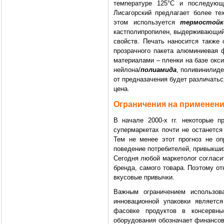
температуре 125°C и последующе
Лисагорский предлагает более т
этом используется
термостойк
кастполипропилен, выдерживающий н
свойств. Печать наносится также
прозрачного пакета алюминиевая
материалами – пленки на базе окс
нейлона/
полиамида
, поливинилиде
от предназачения будет различаться
цена.
Ограничения на применени
В начале 2000-х гг. некоторые 
супермаркетах почти не останется
Тем не менее этот прогноз не оп
поведение потребителей, привыкших
Сегодня любой маркетолог согласи
бренда, самого товара. Поэтому от
вкусовые привычки.
Важным ограничением использова
инновационной упаковки являетс
фасовке продуктов в консервны
оборудования обозначает финансовы