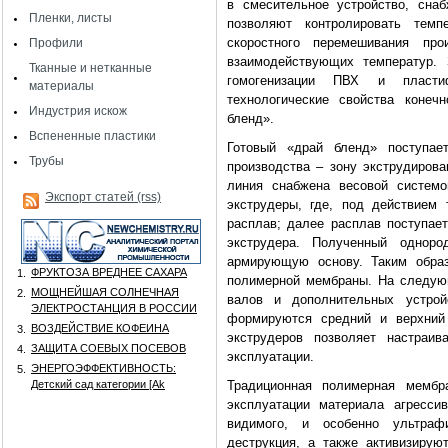
в смесительное устройство, сна
Пленки, листы
позволяют контролировать тем
скоростного перемешивания пр
Профили
взаимодействующих температур.
Тканные и нетканные
гомогенизации ПВХ и пласти
материалы
технологические свойства конеч
Индустрия искож
бленд».
Вспененные пластики
Готовый «драй бленд» поступа
Трубы
производства – зону экструдирова
линия снабжена весовой системо
Экспорт статей (rss)
экструдеры, где, под действием 
расплав; далее расплав поступае
экструдера. Полученный однор
армирующую основу. Таким образ
ФРУКТОЗА ВРЕДНЕЕ САХАРА
1.
полимерной мембраны. На следую
МОЩНЕЙШАЯ СОЛНЕЧНАЯ
2.
валов и дополнительных устройс
ЭЛЕКТРОСТАНЦИЯ В РОССИИ
формируются средний и верхний 
ВОЗДЕЙСТВИЕ КОФЕИНА
3.
экструдеров позволяет настраи
ЗАЩИТА СОЕВЫХ ПОСЕВОВ
4.
эксплуатации.
ЭНЕРГОЭФФЕКТИВНОСТЬ:
5.
Детский сад категории [Аk
Традиционная полимерная мембр
эксплуатации материала агресси
видимого, и особенно ультраф
деструкция, а также активизиру