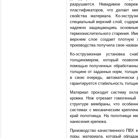
разрушается. Невидимое повре
пластификаторов, что делает ме
свойства материала. Ко-экстру
специальный верхний слой, содер
надежно защищающиеь основные
термоокислительного старения. Им
верхнем слое создает плотную з
производства получила свое назв
Ко-эструзионная установка сн
толщиномером, который позволя
помощью полученных обработанных
толщине от заданных норм, толщин
в свою очередь, автоматически 
гарантируется стабильность толщи
Материал проходит систему охла
кромки. Нож отрезает гомогенный
структуре мембраны, что особен
системах с механическим креплени
край полотнища. На полотнище ме
нанесения крепежа.
Производство качественного ПВХ м
поры, материала, который облада