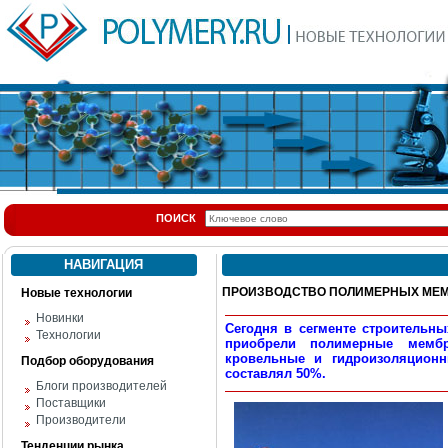
ПОИСК
НАВИГАЦИЯ
ПРОИЗВОДСТВО ПОЛИМЕРНЫХ МЕМБ
Новые технологии
Новинки
Сегодня в сегменте строительн
Технологии
приобрели полимерные мемб
кровельные и гидроизоляционн
Подбор оборудования
составлял 50%.
Блоги производителей
Поставщики
Производители
Тенденции рынка