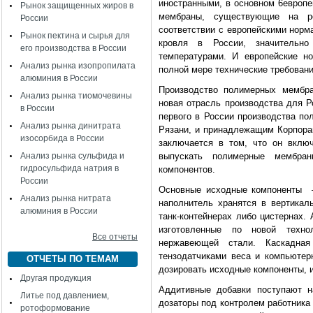
иностранными, в основном 6европе
Рынок защищенных жиров в
мембраны, существующие на р
России
соответствии с европейскими норм
Рынок пектина и сырья для
кровля в России, значительн
его производства в России
температурами. И европейские н
Анализ рынка изопропилата
полной мере технические требовани
алюминия в России
Производство полимерных мембра
Анализ рынка тиомочевины
новая отрасль производства для Р
в России
первого в России производства по
Анализ рынка динитрата
Рязани, и принадлежащим Корпора
изосорбида в России
заключается в том, что он вклю
Анализ рынка сульфида и
выпускать полимерные мембран
гидросульфида натрия в
компонентов.
России
Основные исходные компоненты –
Анализ рынка нитрата
наполнитель хранятся в вертикал
алюминия в России
танк-контейнерах либо цистернах.
изготовленные по новой техн
Все отчеты
нержавеющей стали. Каскадная
тензодатчиками веса и компьютер
ОТЧЕТЫ ПО ТЕМАМ
дозировать исходные компоненты, 
Другая продукция
Аддитивные добавки поступают н
Литье под давлением,
дозаторы под контролем работника
ротоформование