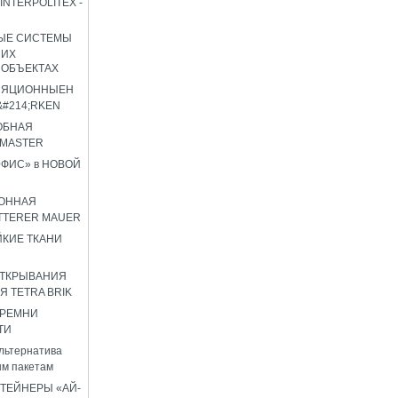
INTERPOLITEX -
ЫЕ СИСТЕМЫ
ШИХ
 ОБЪЕКТАХ
ЛЯЦИОННЫЕН
#214;RKEN
ОБНАЯ
OMASTER
ФИС» в НОВОЙ
ОННАЯ
TTERER MAUER
КИЕ ТКАНИ
ОТКРЫВАНИЯ
Я TETRA BRIK
 РЕМНИ
ТИ
льтернатива
м пакетам
ТЕЙНЕРЫ «АЙ-