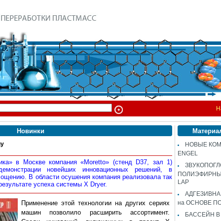
Н
Новинки
Материа
gy
НОВЫЕ КОМ
ENGEL
ика» в Москве компания «Moretto» (стенд D37, зал 1)
ЗВУКОПОГ
демонстрации новейших инновационных решений, в
ПОЛИЭФИРНЫЙ
лощению. В области осушения компания реализовала так
LAP
результате успеха системы X Dryer.
АДГЕЗИВН
Применение этой технологии на других сериях
на ОСНОВЕ П
машин позволило расширить ассортимент.
БАССЕЙН В