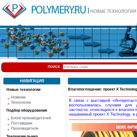
ПОИСК
НАВИГАЦИЯ
Влагопоглощение: проект X Technolo
Новые технологии
Новинки
В связи с выставкой «Интерпласт
Технологии
воспользовалась случаем для 
частности, относящихся к влагопог
Подбор оборудования
называемый проект X Technology, в 
Блоги производителей
Поставщики
Производители
Тенденции рынка