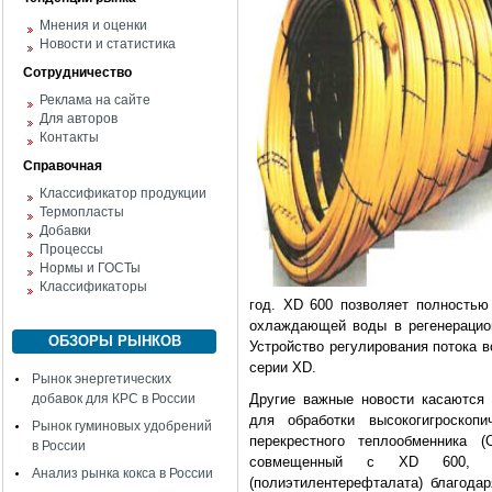
Мнения и оценки
Новости и статистика
Сотрудничество
Реклама на сайте
Для авторов
Контакты
Справочная
Классификатор продукции
Термопласты
Добавки
Процессы
Нормы и ГОСТы
Классификаторы
год. XD 600 позволяет полностью 
охлаждающей воды в регенерацио
ОБЗОРЫ РЫНКОВ
Устройство регулирования потока 
серии XD.
Рынок энергетических
добавок для КРС в России
Другие важные новости касаются 
для обработки высокогигроскоп
Рынок гуминовых удобрений
перекрестного теплообменника 
в России
совмещенный с XD 600, с
Анализ рынка кокса в России
(полиэтилентерефталата) благода