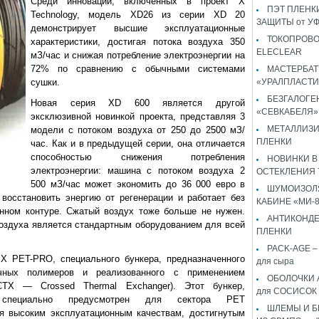
Среди инноваций, включенных в проект X
ПЭТ ПЛЕНКИ
Technology, модель XD26 из серии XD 20
ЗАЩИТЫ от У
демонстрирует высшие эксплуатационные
ТОКОПРОВ
характеристики, достигая потока воздуха 350
ELECLEAR
мЗ/час и снижая потребление электроэнергии на
72% по сравнению с обычными системами
МАСТЕРБАТ
сушки.
«УРАЛПЛАСТИ
БЕЗГАЛОГЕ
Новая серия XD 600 является другой
«СЕВКАБЕЛЯ»
эксклюзивной новинкой проекта, представляя 3
МЕТАЛЛИЗ
модели с потоком воздуха от 250 до 2500 мЗ/
ПЛЕНКИ
час. Как и в предыдущей серии, она отличается
способностью снижения потребления
НОВИНКИ В
электроэнергии: машина с потоком воздуха 2
ОСТЕКЛЕНИЯ 
500 мЗ/час может экономить до 36 000 евро в
ШУМОИЗОЛЯ
восстановить энергию от регенерации и работает без
КАБИНЕ «МИ-
нном контуре. Сжатый воздух тоже больше не нужен.
АНТИКОНД
воздуха является стандартным оборудованием для всей
ПЛЕНКИ
PACK-AGE – 
X PET-PRO, специального бункера, предназначенного
для сыра
ичных полимеров и реализованного с применением
ОБОЛОЧКИ 
(СТХ — Crossed Thermal Exchanger). Этот бункер,
для СОСИСОК
пециально предусмотрен для сектора PET
ШЛЕМЫ И 
ря высоким эксплуатационным качествам, достигнутым