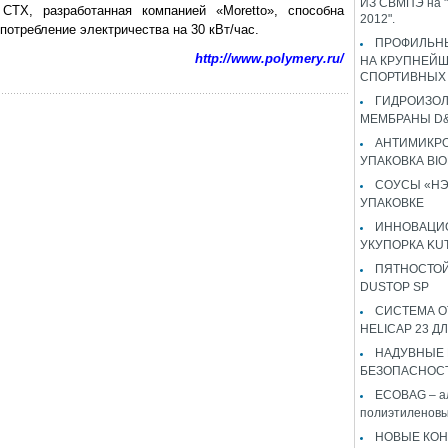
ИЗ СВМПЭ на "
СТХ, разработанная компанией «Moretto», способна
2012".
потребление электричества на 30 кВт/час.
ПРОФИЛЬН
http://www.polymery.ru/
НА КРУПНЕЙ
СПОРТИВНЫХ
ГИДРОИЗО
МЕМБРАНЫ D&
АНТИМИКР
УПАКОВКА BI
СОУСЫ «НЭ
УПАКОВКЕ
ИННОВАЦИ
УКУПОРКА KU
ПЯТНОСТОЙ
DUSTOP SP
СИСТЕМА 
HELICAP 23 ДЛ
НАДУВНЫЕ
БЕЗОПАСНОС
ECOBAG – а
полиэтиленовы
НОВЫЕ КОН