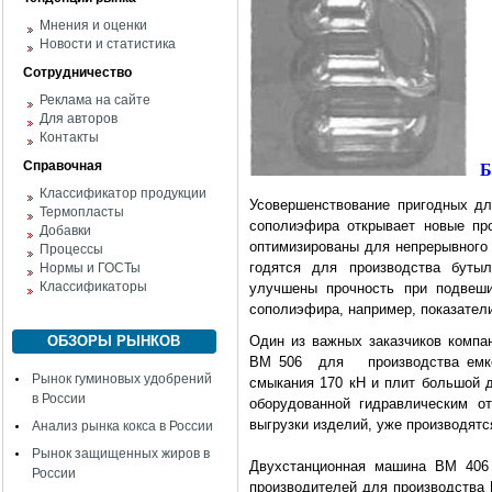
Мнения и оценки
Новости и статистика
Сотрудничество
Реклама на сайте
Для авторов
Контакты
Справочная
Б
Классификатор продукции
Усовершенствование пригодных д
Термопласты
сополиэфира открывает новые пр
Добавки
оптимизированы для непрерывного 
Процессы
годятся для производства бут
Нормы и ГОСТы
Классификаторы
улучшены прочность при подвеши
сополиэфира, например, показатели
ОБЗОРЫ РЫНКОВ
Один из важных заказчиков комп
ВМ 506 для производства емкос
Рынок гуминовых удобрений
смыкания 170 кН и плит большой 
в России
оборудованной гидравлическим о
выгрузки изделий, уже производятс
Анализ рынка кокса в России
Рынок защищенных жиров в
Двухстанционная машина ВМ 406
России
производителей для производства 