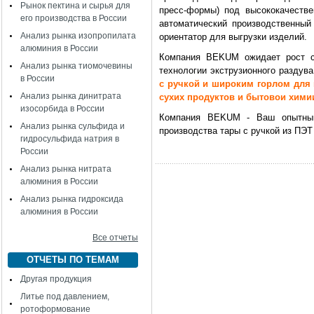
Рынок пектина и сырья для
пресс-формы) под высококачест
его производства в России
автоматический производственны
Анализ рынка изопропилата
ориентатор для выгрузки изделий.
алюминия в России
Компания BEKUM ожидает рост сп
Анализ рынка тиомочевины
технологии экструзионного раздув
в России
с ручкой и широким горлом для 
Анализ рынка динитрата
сухих продуктов и бытовои хими
изосорбида в России
Компания BEKUM - Ваш опытный
Анализ рынка сульфида и
производства тары с ручкой из ПЭТ
гидросульфида натрия в
России
Анализ рынка нитрата
алюминия в России
Анализ рынка гидроксида
алюминия в России
Все отчеты
ОТЧЕТЫ ПО ТЕМАМ
Другая продукция
Литье под давлением,
ротоформование