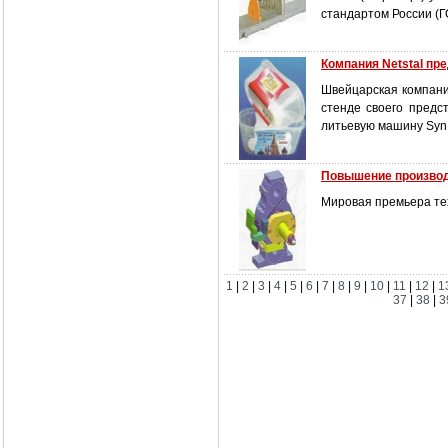
стандартом России (Г
Компания Netstal пр
Швейцарская компани
стенде своего предс
литьевую машину SynE
Повышение производ
Мировая премьера тех
1
|
2
|
3
|
4
|
5
|
6
|
7
|
8
|
9
|
10
|
11
|
12
|
1
37
|
38
|
3