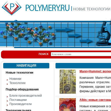
ПОИСК
НАВИГАЦИЯ
Mann+Hummel: волюм
Новые технологии
Компания Mann+Humm
Новинки
различных отраслях
Технологии
Германии, однако за
Подбор оборудования
фирмы действуют в Мо
Блоги производителей
Поставщики
Albis: новые светор
Производители
Новые измерения в с
Тенденции рынка
системы в салоне а