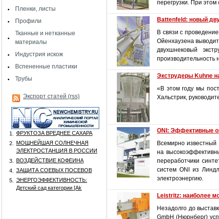
перегрузки. При этом
Пленки, листы
Battenfeld: новый д
Профили
В связи с проведение
Тканные и нетканные
Ойенхаузена выводит
материалы
двухшнековый экстр
Индустрия искож
производительность 
Вспененные пластики
Экструдеры Kuhne н
Трубы
«В этом году мы пос
Экспорт статей (rss)
Хальстрик, руководит
ONI: Эффективные о
ФРУКТОЗА ВРЕДНЕЕ САХАРА
1.
МОЩНЕЙШАЯ СОЛНЕЧНАЯ
Всемирно известный 
2.
ЭЛЕКТРОСТАНЦИЯ В РОССИИ
на высокоэффективны
ВОЗДЕЙСТВИЕ КОФЕИНА
переработчики синте
3.
систем ONI из Линдл
ЗАЩИТА СОЕВЫХ ПОСЕВОВ
4.
электроэнергию.
ЭНЕРГОЭФФЕКТИВНОСТЬ:
5.
Детский сад категории [Аk
Leistritz: наиболее
Незадолго до выставк
GmbH (Нюрнберг) усп