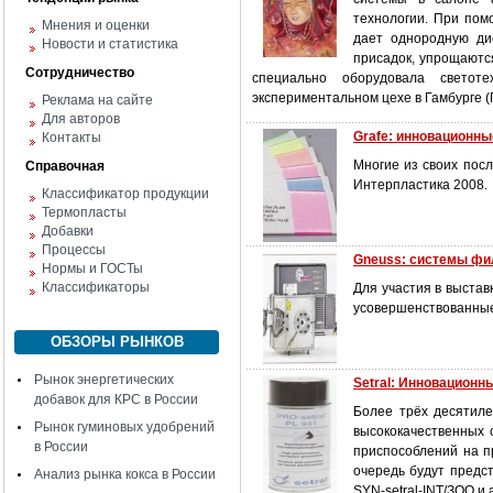
технологии. При пом
Мнения и оценки
дает однородную ди
Новости и статистика
присадок, упрощаютс
Сотрудничество
специально оборудовала светот
экспериментальном цехе в Гамбурге (
Реклама на сайте
Для авторов
Grafe: инновационн
Контакты
Многие из своих посл
Справочная
Интерпластика 2008.
Классификатор продукции
Термопласты
Добавки
Процессы
Gneuss: системы фи
Нормы и ГОСТы
Классификаторы
Для участия в выстав
усовершенствованные
ОБЗОРЫ РЫНКОВ
Рынок энергетических
Setral: Инновационн
добавок для КРС в России
Более трёх десятиле
Рынок гуминовых удобрений
высококачественных 
в России
приспособлений на п
очередь будут предс
Анализ рынка кокса в России
SYN-setral-INT/ЗОО и