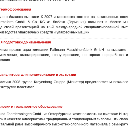
 термоформования
ного баланса выставки К 2007 и множества контрактов, заключенных посл
ermoform GmbH & Co. KG из Любека (Германия) начинает в Москве м
од своей презентацией на 16-й Международной специализированной выс
изводства упаковочных средств и упаковочных машин.
я подготовки до измельчения
иями презентации компании Pallmann Maschinenfabrik GmbH на выставке
мельчение, агломерирование, гранулирование, повторная переработка 
вания.
грануляторы для полимеризации и экструзии
астика 2008 группа Kreyenborg Gruppe (Мюнстер) представляет многочис
экструзии пластмасс.
ановки и транспортное оборудование
- und Foerderanlagen GmbH из Остербуркена хочет показать на выставке Инт
сы в качестве альтернативы традиционным стационарным силосам. Эти сило
 стальной раме высокопрочного высокотехнологичного материала с семикрат