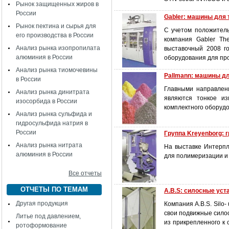
Рынок защищенных жиров в
России
Gabler: машины для
Рынок пектина и сырья для
С учетом положитель
его производства в России
компания Gabler Th
Анализ рынка изопропилата
выставочный 2008 г
алюминия в России
оборудования для про
Анализ рынка тиомочевины
Pallmann: машины дл
в России
Главными направлен
Анализ рынка динитрата
являются тонкое из
изосорбида в России
комплектного оборудо
Анализ рынка сульфида и
гидросульфида натрия в
России
Группа Kreyenborg: 
Анализ рынка нитрата
На выставке Интерпл
алюминия в России
для полимеризации и 
Все отчеты
ОТЧЕТЫ ПО ТЕМАМ
A.B.S: силосные уст
Другая продукция
Компания A.B.S. Silo
свои подвижные сило
Литье под давлением,
из прикрепленного к
ротоформование