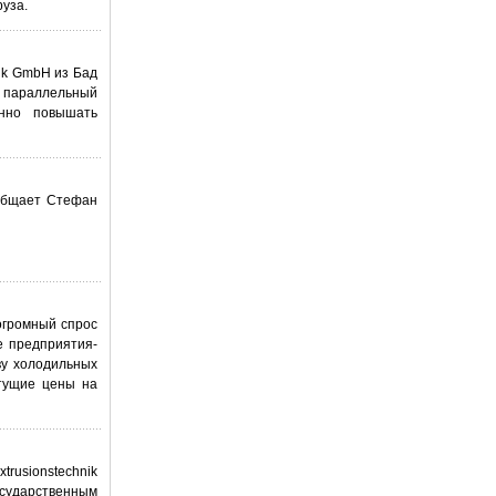
уза.
nik GmbH из Бад
й параллельный
енно повышать
ообщает Стефан
огромный спрос
е предприятия-
ву холодильных
стущие цены на
trusionstechnik
осударственным