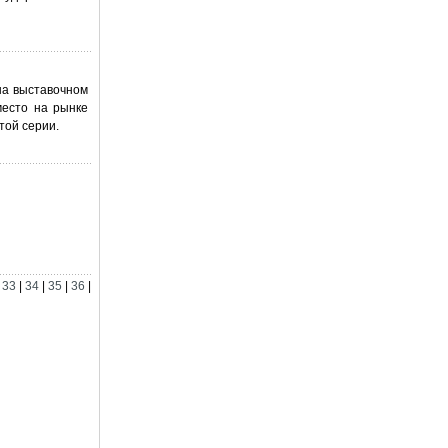
на выставочном
место на рынке
той серии.
|
33
|
34
|
35
|
36
|