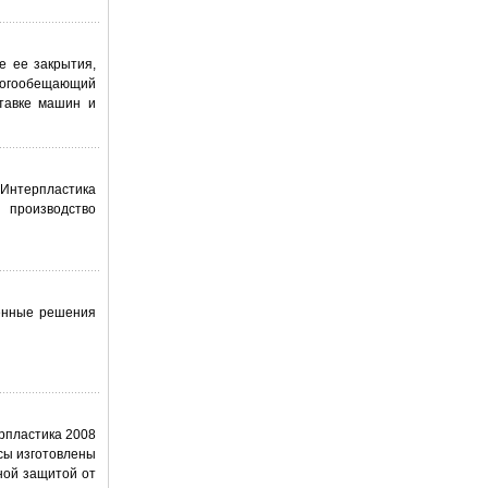
е ее закрытия,
ногообещающий
тавке машин и
 Интерпластика
и производство
ленные решения
ерпластика 2008
сы изготовлены
ной защитой от