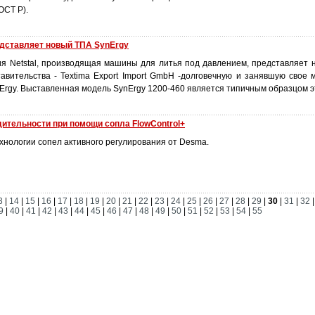
ОСТ Р).
едставляет новый ТПА SynErgy
я Netstal, производящая машины для литья под давлением, представляет 
тавительства - Textima Export Import GmbH -долговечную и занявшую свое 
rgy. Выставленная модель SynErgy 1200-460 является типичным образцом э
ительности при помощи сопла FlowControl+
нологии сопел активного регулирования от Desma.
3
|
14
|
15
|
16
|
17
|
18
|
19
|
20
|
21
|
22
|
23
|
24
|
25
|
26
|
27
|
28
|
29
|
30
|
31
|
32
9
|
40
|
41
|
42
|
43
|
44
|
45
|
46
|
47
|
48
|
49
|
50
|
51
|
52
|
53
|
54
|
55