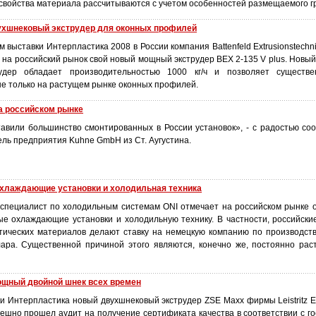
 свойства материала рассчитываются с учетом особенностей размещаемого гр
вухшнековый экструдер для оконных профилей
м выставки Интерпластика 2008 в России компания Battenfeld Extrusionstech
 на российский рынок свой новый мощный экструдер ВЕХ 2-135 V plus. Новы
удер обладает производительностью 1000 кг/ч и позволяет существ
не только на растущем рынке оконных профилей.
а российском рынке
тавили большинство смонтированных в России установок», - с радостью с
ель предприятия Kuhne GmbH из Ст. Аугустина.
хлаждающие установки и холодильная техника
специалист по холодильным системам ONI отмечает на российском рынке 
е охлаждающие установки и холодильную технику. В частности, российски
тических материалов делают ставку на немецкую компанию по производст
ара. Существенной причиной этого являются, конечно же, постоянно ра
 мощный двойной шнек всех времен
и Интерпластика новый двухшнековый экструдер ZSE Махх фирмы Leistritz Ex
ешно прошел аудит на получение сертификата качества в соответствии с г