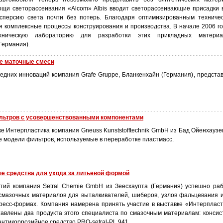
ощи светорассеивания «Alcom» Albis вводит светорассеивающие присадки 
сперсию света почти без потерь. Благодаря оптимизированным техниче
я комплексные процессы конструирования и производства. В начале 2006 го
ехническую лабораторию для разработки этих прикладных матери
Германия).
ые маточные смеси
едних инноваций компания Grafe Gruppe, Бланкенхайн (Германия), представ
льтров с усовершенствованными компонентами
ке Интерпластика компания Gneuss Kunststofftechnik GmbH из Бад Ойенхауз
 модели фильтров, используемые в переработке пластмасс.
ые средства для ухода за литьевой формой
тий компания Setral Chemie GmbH из Зеесхаупта (Германия) успешно ра
смазочных материалов для выталкивателей, шиберов, узлов фальцевания 
ресс-формах. Компания намерена принять участие в выставке «Интерпласт
тавлены два продукта этого специалиста по смазочным материалам: консис
 антикоррозийное средство PRO-setral-PL 941.