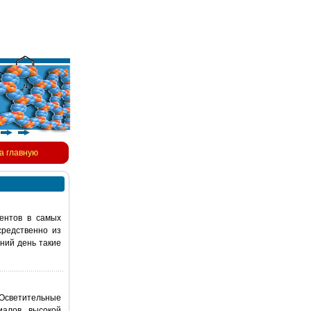
а главную
ентов в самых
средственно из
ний день такие
 Осветительные
иалов высокой