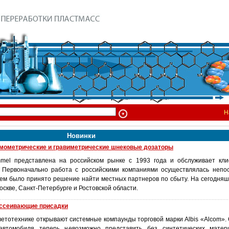
Н
Новинки
ометрические и гравиметрические шнековые дозаторы
el представлена на российском рынке с 1993 года и обслуживает кли
. Первоначально работа с российскими компаниями осуществлялась непо
тем было принято решение найти местных партнеров по сбыту. На сегодняш
скве, Санкт-Петербурге и Ростовской области.
ассеивающие присадки
ветотехнике открывают системные компаунды торговой марки Albis «Alcom».
втомобиля теперь невозможно представить без синтетических матер