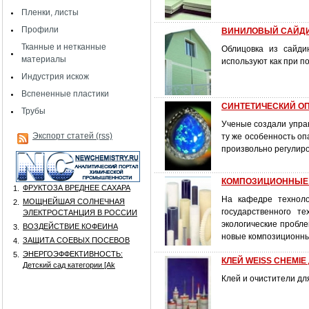
Пленки, листы
Профили
ВИНИЛОВЫЙ САЙДИ
Тканные и нетканные
Облицовка из сайди
материалы
используют как при по
Индустрия искож
Вспененные пластики
СИНТЕТИЧЕСКИЙ ОП
Трубы
Ученые создали упра
Экспорт статей (rss)
ту же особенность оп
произвольно регулир
КОМПОЗИЦИОННЫЕ 
ФРУКТОЗА ВРЕДНЕЕ САХАРА
1.
На кафедре техноло
МОЩНЕЙШАЯ СОЛНЕЧНАЯ
2.
государственного т
ЭЛЕКТРОСТАНЦИЯ В РОССИИ
экологические пробл
ВОЗДЕЙСТВИЕ КОФЕИНА
3.
новые композиционны
ЗАЩИТА СОЕВЫХ ПОСЕВОВ
4.
ЭНЕРГОЭФФЕКТИВНОСТЬ:
5.
КЛЕЙ WEISS CHEMIE 
Детский сад категории [Аk
Клей и очистители дл