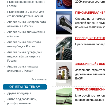
2009, которая состоит
Рынок защищенных жиров в
России
Рынок пектина и сырья для
ПЕНОМАТЕРИАЛ «BAS
его производства в России
Специалисты немецк
Анализ рынка изопропилата
ставней тепло- и зву
алюминия в России
помощью возможно эф
Анализ рынка тиомочевины
в России
ПОСЛЕДНИЕ ПАТЕНТ
Анализ рынка динитрата
Представляем послед
изосорбида в России
Анализ рынка сульфида и
гидросульфида натрия в
России
«ПАССИВНЫЙ» ДОМ
Анализ рынка нитрата
Завершено строитель
алюминия в России
деревянные элемент
BASF…
Все отчеты
ОТЧЕТЫ ПО ТЕМАМ
ТЕПЛОИЗОЛЯЦИОНН
Другая продукция
Многослойные конст
Литье под давлением,
первое официальное 
ротоформование