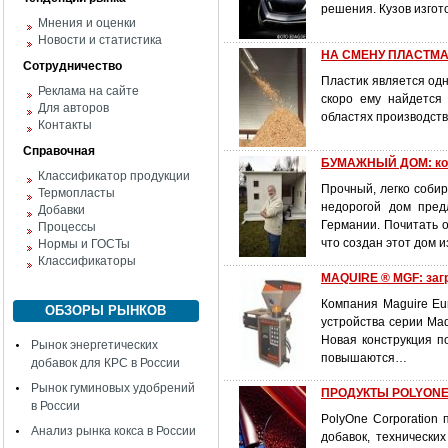
решения. Кузов изгот
Мнения и оценки
Новости и статистика
НА СМЕНУ ПЛАСТМА
Сотрудничество
Пластик является одн
Реклама на сайте
скоро ему найдется
Для авторов
областях производств
Контакты
Справочная
БУМАЖНЫЙ ДОМ: ко
Классификатор продукции
Прочный, легко соби
Термопласты
недорогой дом пред
Добавки
Германии. Почитать о
Процессы
что создан этот дом и
Нормы и ГОСТы
Классификаторы
MAQUIRE ® MGF: загр
Компания Maguire Eu
ОБЗОРЫ РЫНКОВ
устройства серии Ma
Новая конструкция п
Рынок энергетических
повышаются…
добавок для КРС в России
Рынок гуминовых удобрений
ПРОДУКТЫ POLYONE 
в России
PolyOne Corporation
Анализ рынка кокса в России
добавок, технических