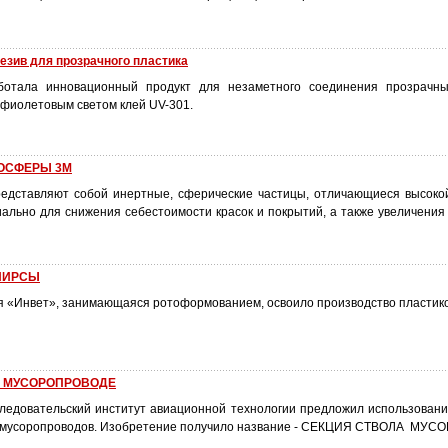
зив для прозрачного пластика
отала инновационный продукт для незаметного соединения прозрачны
фиолетовым светом клей UV-301.
ОСФЕРЫ 3M
дставляют собой инертные, сферические частицы, отличающиеся высоко
ально для снижения себестоимости красок и покрытий, а также увеличения 
ПИРСЫ
я «Инвет», занимающаяся ротоформованием, освоило производство пластико
В МУСОРОПРОВОДЕ
следовательский институт авиационной технологии предложил использовани
и мусоропроводов. Изобретение получило название - СЕКЦИЯ СТВОЛА МУ