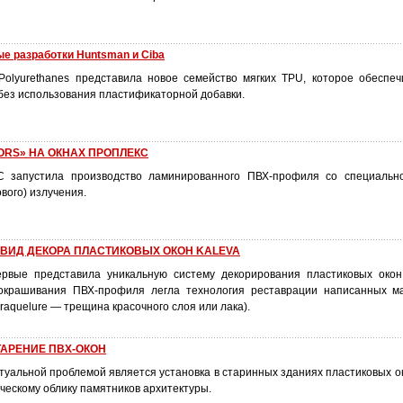
 разработки Huntsman и Ciba
olyurethanes представила новое семейство мягких TPU, которое обеспе
без использования пластификаторной добавки.
ORS» НА ОКНАХ ПРОПЛЕКС
запустила производство ламинированного ПВХ-профиля со специальн
вого) излучения.
ВИД ДЕКОРА ПЛАСТИКОВЫХ ОКОН KALEVA
ервые представила уникальную систему декорирования пластиковых око
 окрашивания ПВХ-профиля легла технология реставрации написанных м
raquelure — трещина красочного слоя или лака).
АРЕНИЕ ПВХ-ОКОН
туальной проблемой является установка в старинных зданиях пластиковых о
ческому облику памятников архитектуры.