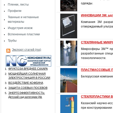
одежды.
Пленки, листы
Профили
ИННОВАЦИИ 3M: адге
Тканные и нетканные
материалы
Компания 3М разраб
отверждаемый ультра
Индустрия искож
Вспененные пластики
Трубы
СТЕКЛЯННЫЕ МИКР
Микросферы 3M™ пре
Экспорт статей (rss)
разработанные специ
технологичности.
ФРУКТОЗА ВРЕДНЕЕ САХАРА
1.
ПЛАСТМАССОВЫЕ 
МОЩНЕЙШАЯ СОЛНЕЧНАЯ
2.
Белорусская компани
ЭЛЕКТРОСТАНЦИЯ В РОССИИ
ВОЗДЕЙСТВИЕ КОФЕИНА
3.
ЗАЩИТА СОЕВЫХ ПОСЕВОВ
4.
ЭНЕРГОЭФФЕКТИВНОСТЬ:
5.
СТЕКЛОПЛАСТИКИ 
Детский сад категории [Аk
Казанский научно-ис
при конструировани