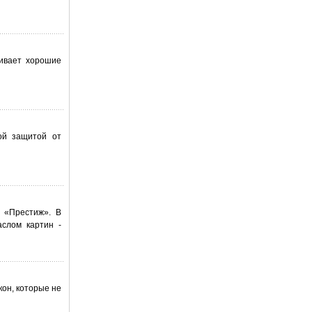
чивает хорошие
ой защитой от
н «Престиж». В
аслом картин -
кон, которые не