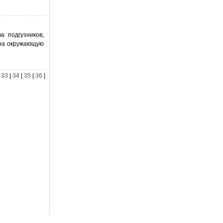
а подгузников,
 на окружающую
|
33
|
34
|
35
|
36
|