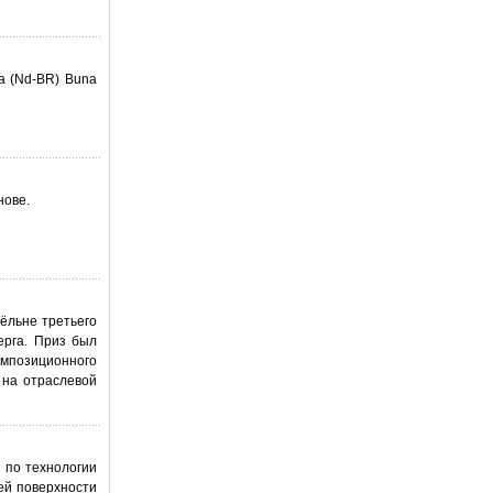
а (Nd-BR) Buna
нове.
ёльне третьего
рга. Приз был
мпозиционного
 на отраслевой
 по технологии
ей поверхности