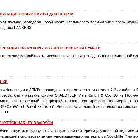
БУТАДИЕНОВЫЙ КАУЧУК ДЛЯ СПОРТА
ают дальше благодаря новой марке неодимового полибутадиенового каучук
концерна LANXESS
ЕРЕХОДИТ НА КУПЮРЫ ИЗ СИНТЕТИЧЕСКОЙ БУМАГИ
т в течение ближайших 18 месяцев начнет печатать деньги на полимерной ос
ИНКИ
а «Инновации в ДПКТ», прошедшего в рамках состоявшегося 2-3 декабря в К
гресса, была названа фирма STAEDTLER Mars GmbH & Co. KG из Нюрнбе
даш, изготовленный из разработанного ею древесно-полимерного ко
PEX» (Wood Pencil Extrusion). Впервые карандаш был продемонстрирован
2009.
Я КУРТОК HARLEY DAVIDSON
idson выпустила куртку, отвечающую всем критериям улучшенной видимости
лагающей использование световозвращающих материалов Scotchlite™ на вс