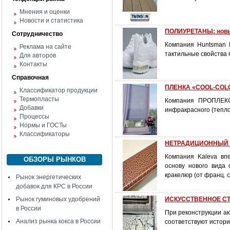
Мнения и оценки
Новости и статистика
ПОЛИУРЕТАНЫ: новые
Сотрудничество
Компания Huntsman P
Реклама на сайте
тактильные свойства 
Для авторов
Контакты
Справочная
ПЛЕНКА «COOL-COL
Классификатор продукции
Термопласты
Компания ПРОПЛЕКС 
Добавки
инфракрасного (тепло
Процессы
Нормы и ГОСТы
Классификаторы
НЕТРАДИЦИОННЫЙ 
Компания Kaleva вп
ОБЗОРЫ РЫНКОВ
основу нового вида
кракелюр (от франц. c
Рынок энергетических
добавок для КРС в России
Рынок гуминовых удобрений
ИСКУССТВЕННОЕ СТ
в России
При реконструкции ак
Анализ рынка кокса в России
соответствуют истори