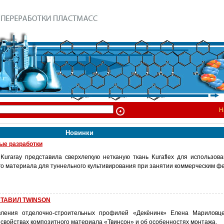
Н
Новинки
ые разработки
uraray представила сверхлегкую нетканую ткань Kuraflex для использова
о материала для туннельного культивирования при занятии коммерческим ф
ТАВИЛ TWINSON
вления отделочно-строительных профилей «Декёнинк» Елена Мариловце
 свойствах композитного материала «Твинсон» и об особенностях монтажа.