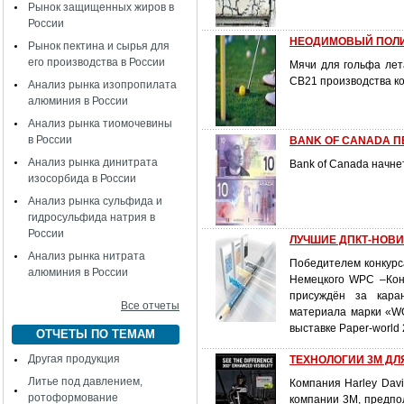
Рынок защищенных жиров в
России
НЕОДИМОВЫЙ ПОЛИ
Рынок пектина и сырья для
его производства в России
Мячи для гольфа лет
CB21 производства 
Анализ рынка изопропилата
алюминия в России
Анализ рынка тиомочевины
в России
BANK OF CANADA П
Анализ рынка динитрата
Bank of Canada начне
изосорбида в России
Анализ рынка сульфида и
гидросульфида натрия в
России
ЛУЧШИЕ ДПКТ-НОВ
Анализ рынка нитрата
Победителем конкурс
алюминия в России
Немецкого WPC –Кон
присуждён за каран
Все отчеты
материала марки «WO
выставке Paper-world 
ОТЧЕТЫ ПО ТЕМАМ
Другая продукция
ТЕХНОЛОГИИ 3М ДЛ
Литье под давлением,
Компания Harley Dav
ротоформование
компании 3M, предпо