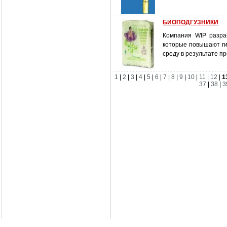
БИОПОДГУЗНИКИ
Компания WIP разраб
которые повышают ги
среду в результате п
1
|
2
|
3
|
4
|
5
|
6
|
7
|
8
|
9
|
10
|
11
|
12
|
1
37
|
38
|
3