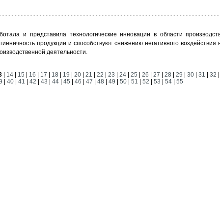
отала и представила технологические инновации в области производств
гиеничность продукции и способствуют снижению негативного воздействия
роизводственной деятельности.
3
|
14
|
15
|
16
|
17
|
18
|
19
|
20
|
21
|
22
|
23
|
24
|
25
|
26
|
27
|
28
|
29
|
30
|
31
|
32
9
|
40
|
41
|
42
|
43
|
44
|
45
|
46
|
47
|
48
|
49
|
50
|
51
|
52
|
53
|
54
|
55