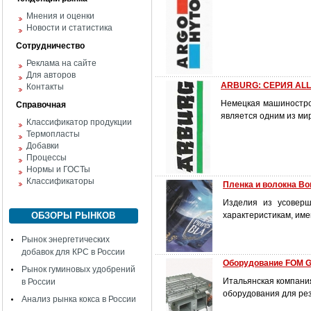
Мнения и оценки
Новости и статистика
Сотрудничество
Реклама на сайте
Для авторов
ARBURG: СЕРИЯ AL
Контакты
Немецкая машиностро
Справочная
является одним из ми
Классификатор продукции
Термопласты
Добавки
Процессы
Нормы и ГОСТы
Классификаторы
Пленка и волокна Bo
Изделия из усоверш
ОБЗОРЫ РЫНКОВ
характеристикам, им
Рынок энергетических
добавок для КРС в России
Оборудование FOM G
Рынок гуминовых удобрений
Итальянская компани
в России
оборудования для ре
Анализ рынка кокса в России