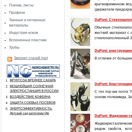
кратковременном воз
Пленки, листы
(держатели предохран
Профили
DuPont: Стеклонапо
Тканные и нетканные
материалы
Обычные стеклонапол
Индустрия искож
жесткий материал с 
стеклонаполненный З
Вспененные пластики
Трубы
DuPont: конструкци
Экспорт статей (rss)
В отличие от большин
ФРУКТОЗА ВРЕДНЕЕ САХАРА
1.
DuPont: Конструкци
МОЩНЕЙШАЯ СОЛНЕЧНАЯ
2.
ЭЛЕКТРОСТАНЦИЯ В РОССИИ
С тех пор как почти
ВОЗДЕЙСТВИЕ КОФЕИНА
основе полиамида, З
3.
ЗАЩИТА СОЕВЫХ ПОСЕВОВ
4.
ЭНЕРГОЭФФЕКТИВНОСТЬ:
5.
Детский сад категории [Аk
DuPont: Жидкокрист
Жидкокристаллическ
рядом свойств, кот