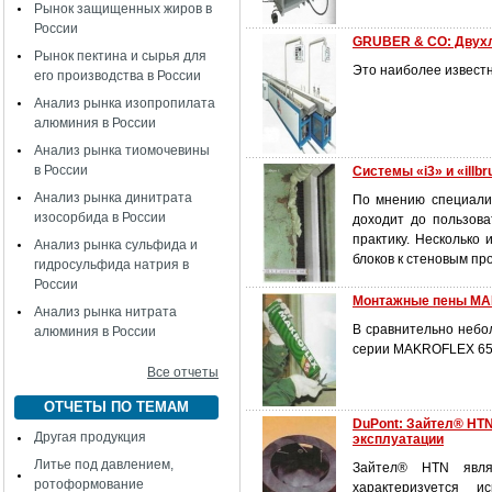
Рынок защищенных жиров в
России
GRUBER & СО: Двухл
Рынок пектина и сырья для
Это наиболее извест
его производства в России
Анализ рынка изопропилата
алюминия в России
Анализ рынка тиомочевины
в России
Системы «i3» и «illb
Анализ рынка динитрата
По мнению специалис
изосорбида в России
доходит до пользова
практику. Несколько
Анализ рынка сульфида и
блоков к стеновым пр
гидросульфида натрия в
России
Монтажные пены M
Анализ рынка нитрата
В сравнительно небол
алюминия в России
серии MAKROFLEX 65 
Все отчеты
ОТЧЕТЫ ПО ТЕМАМ
DuPont: Зайтел® HT
Другая продукция
эксплуатации
Литье под давлением,
Зайтел® HTN явля
ротоформование
характеризуется и