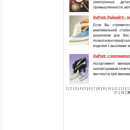
электронных детал
промышленности, воло
DuPont: Райнайт® - 
Если Вы стремитесь
максимальной стаби
решением для Вас 
полиэтилентерефтала
изделия с высокими 
DuPont: стеклонапо
Ассортимент минер
неповторимым сочета
жесткости при миним
1
|
2
|
3
|
4
|
5
|
6
|
7
|
8
|
9
|
10
|
11
|
12
|
1
37
|
38
|
3