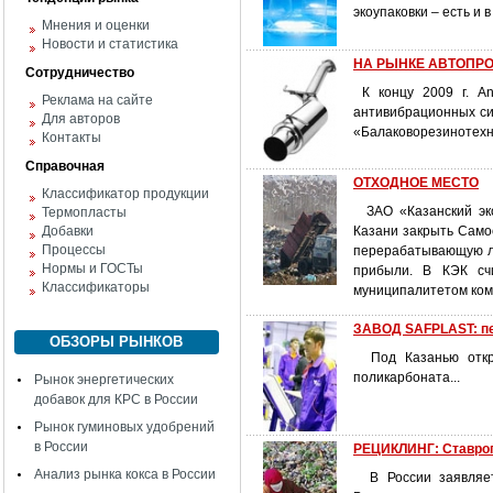
экоупаковки – есть и 
Мнения и оценки
Новости и статистика
НА РЫНКЕ АВТОПРОМ
Сотрудничество
К концу 2009 г. An
Реклама на сайте
антивибрационных си
Для авторов
«Балаковорезинотехни
Контакты
Справочная
ОТХОДНОЕ МЕСТО
Классификатор продукции
ЗАО «Казанский эко
Термопласты
Добавки
Казани закрыть Само
Процессы
перерабатывающую ли
Нормы и ГОСТы
прибыли. В КЭК сч
Классификаторы
муниципалитетом ком
ЗАВОД SAFPLAST: пе
ОБЗОРЫ РЫНКОВ
Под Казанью открыл
поликарбоната...
Рынок энергетических
добавок для КРС в России
Рынок гуминовых удобрений
в России
РЕЦИКЛИНГ: Ставроп
Анализ рынка кокса в России
В России заявляетс