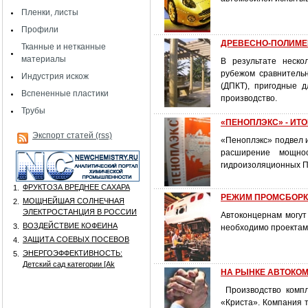
Пленки, листы
Профили
ДРЕВЕСНО-ПОЛИМЕР
Тканные и нетканные
материалы
В результате неско
рубежом сравнительн
Индустрия искож
(ДПКТ), пригодные 
Вспененные пластики
производство.
Трубы
«ПЕНОПЛЭКС» - ИТО
Экспорт статей (rss)
«Пеноплэкс» подвел и
расширение мощнос
гидроизоляционных П
ФРУКТОЗА ВРЕДНЕЕ САХАРА
1.
РЕЖИМ ПРОМСБОРКИ:
МОЩНЕЙШАЯ СОЛНЕЧНАЯ
2.
ЭЛЕКТРОСТАНЦИЯ В РОССИИ
Автоконцернам могут
ВОЗДЕЙСТВИЕ КОФЕИНА
3.
необходимо проектам
ЗАЩИТА СОЕВЫХ ПОСЕВОВ
4.
ЭНЕРГОЭФФЕКТИВНОСТЬ:
5.
Детский сад категории [Аk
НА РЫНКЕ АВТОКОМ
Производство компл
«Криста». Компания т