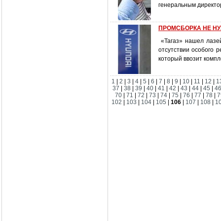
генеральным директо
ПРОМСБОРКА НЕ НУ
«Тагаз» нашел лазей
отсутствии особого 
который ввозит ком
1
|
2
|
3
|
4
|
5
|
6
|
7
|
8
|
9
|
10
|
11
|
12
|
1
37
|
38
|
39
|
40
|
41
|
42
|
43
|
44
|
45
|
4
70
|
71
|
72
|
73
|
74
|
75
|
76
|
77
|
78
|
7
102
|
103
|
104
|
105
|
106
|
107
|
108
|
1