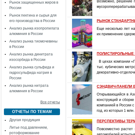
Возможно, решение п
Рынок защищенных жиров в
мусороперерабатываю
России
Рынок пектина и сырья для
его производства в России
РЫНОК СТАНДАРТН
Анализ рынка изопропилата
Еще несколько лет н
алюминия в России
их применение сдержи
Анализ рынка тиомочевины
в России
ПОЛИСТИРОЛЬНЫЕ 
Анализ рынка динитрата
изосорбида в России
В цехах компании «П
тыс. кубических метр
Анализ рынка сульфида и
декоративно-отделоч
гидросульфида натрия в
России
Анализ рынка нитрата
СЭНДВИЧ-ПАНЕЛИ 
алюминия в России
Открывающийся в Азо
конструкций и сборк
Все отчеты
компанией в России с
год, из которых 1 млн.
ОТЧЕТЫ ПО ТЕМАМ
Другая продукция
ПЕРСПЕКТИВЫ ТЕР
Литье под давлением,
Повсеместно растет 
ротоформование
автомобилей испытыва