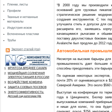
Пленки, листы
“В 2000 году мы производили к
оснований для грузовых пикапов
Профили
стратегическое решение модерни
Тканные и нетканные
создания инструментов. С тех п
материалы
улучшила стиль и допуски для сво
Индустрия искож
расширила его, занявшись корпу
качающимися рычагами и обшивк
Вспененные пластики
поставку двухлистовых боковин зад
Трубы
Avalanche был продлен до 2012 год
Экспорт статей (rss)
Автомобильная промышлен
Несмотря на высокие барьеры для 
промышленность дает большие пр
ФРУКТОЗА ВРЕДНЕЕ САХАРА
способны преодолевать эти барьер
1.
МОЩНЕЙШАЯ СОЛНЕЧНАЯ
2.
По оценкам некоторых экспертов
ЭЛЕКТРОСТАНЦИЯ В РОССИИ
почти 20% от оценивающегося в $
ВОЗДЕЙСТВИЕ КОФЕИНА
3.
Северной Америки. Это около $560 
ЗАЩИТА СОЕВЫХ ПОСЕВОВ
4.
ЭНЕРГОЭФФЕКТИВНОСТЬ:
Выступая на конференции по тер
5.
Детский сад категории [Аk
года в Цинциннати, Бюлер заяв
выпускаемые компанией приборные 
и ниши для колес, то она будет
означает доход $256 миллионов