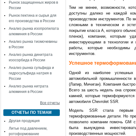
Рынок защищенных жиров в
Тем не менее, возможности, кот
России
доступны далеко не каждой ком
Рынок пектина и сырья для
производством инструментов. По ме
его производства в России
сложными в техническом и эстет
Анализ рынка изопропилата
покрытие класса A, которого обычн
алюминия в России
пленок), компании, которым уда
Анализ рынка тиомочевины
инвестирующими в технологии и н
в России
работы, которые необходимы д
инструментов.
Анализ рынка динитрата
изосорбида в России
Успешное термоформован
Анализ рынка сульфида и
Одной из наиболее успешных 
гидросульфида натрия в
автомобильной промышленности в 
России
(Лапир, Мичиган). Компания быстро
Анализ рынка нитрата
Всего за шесть недель она спроек
алюминия в России
камней, которые термоформуются 
автомобиля Chevrolet SSR.
Все отчеты
Модель SSR стала первым а
ОТЧЕТЫ ПО ТЕМАМ
термоформованные детали. Но преж
Другая продукция
позволило компании помочь GM с 
была вынуждена инвестирова
Литье под давлением,
производственных мощностей.
ротоформование