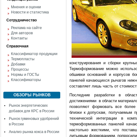
Мнения и оценки
Новости и статистика
Сотрудничество
Реклама на сайте
Для авторов
Контакты
Справочная
Классификатор продукции
Термопласты
конструирования и сборки крупны
Добавки
Термоформование можно использо
Процессы
обшивки оснований и корпусов бо
Нормы и ГОСТы
Классификаторы
панелей качающихся рычагов нижне
составляет лишь часть от стоимос
ОБЗОРЫ РЫНКОВ
Последние разработки в облас
достижениями в области материало
Рынок энергетических
позволяют формовать все более
добавок для КРС в России
близки к допускам, получаемым 
технической интеграции в комп
Рынок гуминовых удобрений
термоформованных панелей качаю
в России
настолько жесткими, что постав
Анализ рынка кокса в России
литьевым формованием, попросили