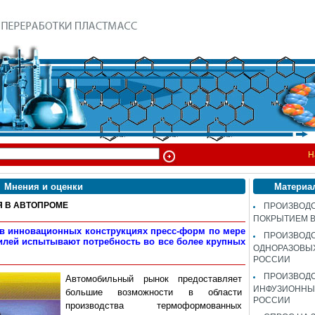
Н
Мнения и оценки
Материа
 В АВТОПРОМЕ
ПРОИЗВОДС
ПОКРЫТИЕМ 
 в инновационных конструкциях пресс-форм по мере
ПРОИЗВОД
билей испытывают потребность во все более крупных
ОДНОРАЗОВЫ
РОССИИ
ПРОИЗВОД
Автомобильный рынок предоставляет
ИНФУЗИОННЫХ
большие возможности в области
РОССИИ
производства термоформованных