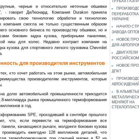
ТРУБАХ ГАЗП
рупные, черные и относительно неточные обшивки
ПРОИЗВОДС
”, - говорит ДеЛеонард. Компания Durakon приняла
ПЕРЕРАБОТКА
зировать свою технологию обработки и технологию
УКРАИНЕ
ор компания смогла не только существенным образом
НАЧАТО СТ
его основного бизнеса по производству обшивки, но и
ЗАВОДА ОПТО
сами боковин задка кузова, приборными панелями,
НОВОЕ ПРО
ой ниш для колес. Недавно контракт компании на
ДЛЯ АВТОПРО
ка кузова для спортивного легкого грузовика Chevrolet
ДВИГАТЕЛИ
а.
РОССИЙСКОМ
ность для производителя инструментов
НОВОЕ ПРО
ДПКТ
тех, кто хочет работать на этом рынке, автомобильная
ПРОИЗВОД
еимущества производителям инструментов, которые
АВТОСИДЕНИЙ
ы.
В АЛЬМЕТЬ
, на долю автомобильной промышленности приходится
МЕТАЛЛИЧЕСК
2.8-миллиарда рынка промышленного термоформования
МЕНЯЮТ НА
миллионов в год.
СТЕКЛОПЛАС
моформованию SPE, проходившей в сентябре прошлого
ил, что, если перевести на термоформование все
панели, качающиеся рычаги, молдинги боковин кузова
 производить ежегодно 128 миллионов деталей, что
 для термоформовщиков при средней марже в $2 на