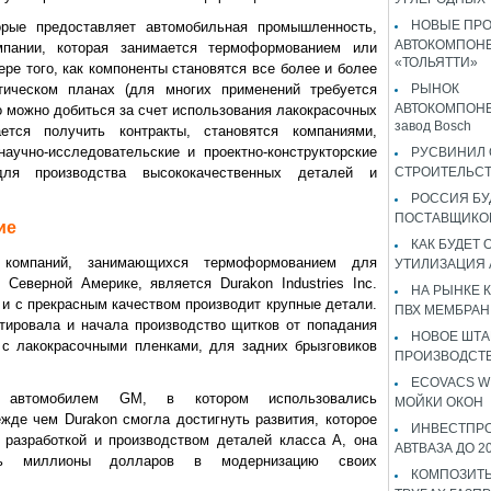
НОВЫЕ ПР
орые предоставляет автомобильная промышленность,
АВТОКОМПОНЕ
пании, которая занимается термоформованием или
«ТОЛЬЯТТИ»
ре того, как компоненты становятся все более и более
ическом планах (для многих применений требуется
РЫНОК
АВТОКОМПОНЕ
о можно добиться за счет использования лакокрасочных
завод Bosch
ется получить контракты, становятся компаниями,
аучно-исследовательские и проектно-конструкторские
РУСВИНИЛ 
ля производства высококачественных деталей и
СТРОИТЕЛЬС
РОССИЯ Б
ПОСТАВЩИКО
ие
КАК БУДЕТ
компаний, занимающихся термоформованием для
УТИЛИЗАЦИЯ
Северной Америке, является Durakon Industries Inc.
НА РЫНКЕ 
 и с прекрасным качеством производит крупные детали.
ПВХ МЕМБРАН
тировала и начала производство щитков от попадания
НОВОЕ ШТ
с лакокрасочными пленками, для задних брызговиков
ПРОИЗВОДСТВ
ECOVACS W
втомобилем GM, в котором использовались
МОЙКИ ОКОН
де чем Durakon смогла достигнуть развития, которое
ИНВЕСТПР
разработкой и производством деталей класса A, она
АВТВАЗА ДО 2
ть миллионы долларов в модернизацию своих
КОМПОЗИТЫ