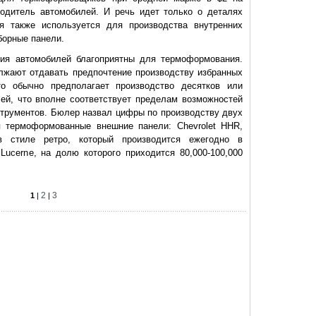
водитель автомобилей. И речь идет только о деталях
ия также используется для производства внутренних
борные панели.
ния автомобилей благоприятны для термоформования.
лжают отдавать предпочтение производству избранных
о обычно предполагает производство десятков или
ей, что вполне соответствует пределам возможностей
трументов. Бюлер назвал цифры по производству двух
я термоформованные внешние панели: Chevrolet HHR,
 в стиле ретро, который производится ежегодно в
 Lucerne, на долю которого приходится 80,000-100,000
2
3
1
|
|