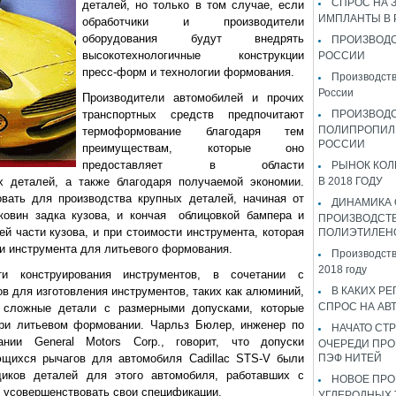
СПРОС НА 
деталей, но только в том случае, если
ИМПЛАНТЫ В
обработчики и производители
оборудования будут внедрять
ПРОИЗВОДС
высокотехнологичные конструкции
РОССИИ
пресс-форм и технологии формования.
Производств
России
Производители автомобилей и прочих
транспортных средств предпочитают
ПРОИЗВОД
ПОЛИПРОПИЛ
термоформование благодаря тем
РОССИИ
преимуществам, которые оно
предоставляет в области
РЫНОК КОЛ
х деталей, а также благодаря получаемой экономии.
В 2018 ГОДУ
вать для производства крупных деталей, начиная от
ДИНАМИКА
ковин задка кузова, и кончая облицовкой бампера и
ПРОИЗВОДСТ
й части кузова, и при стоимости инструмента, которая
ПОЛИЭТИЛЕН
ти инструмента для литьевого формования.
Производств
2018 году
ти конструирования инструментов, в сочетании с
в для изготовления инструментов, таких как алюминий,
В КАКИХ РЕ
СПРОС НА АВ
 сложные детали с размерными допусками, которые
при литьевом формовании. Чарльз Бюлер, инженер по
НАЧАТО СТР
ании General Motors Corp., говорит, что допуски
ОЧЕРЕДИ ПРО
щихся рычагов для автомобиля Cadillac STS-V были
ПЭФ НИТЕЙ
щиков деталей для этого автомобиля, работавших с
НОВОЕ ПРО
 усовершенствовать свои спецификации.
УГЛЕРОДНЫХ 