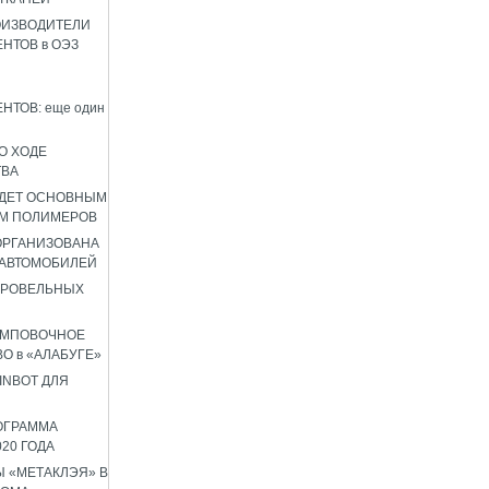
ОИЗВОДИТЕЛИ
НТОВ в ОЭЗ
НТОВ: еще один
О ХОДЕ
ТВА
УДЕТ ОСНОВНЫМ
М ПОЛИМЕРОВ
 ОРГАНИЗОВАНА
 АВТОМОБИЛЕЙ
КРОВЕЛЬНЫХ
АМПОВОЧНОЕ
О в «АЛАБУГЕ»
INBOT ДЛЯ
ОГРАММА
020 ГОДА
 «МЕТАКЛЭЯ» В