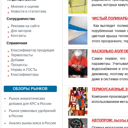
рынка, которые кажут
Мнения и оценки
Новости и статистика
ЧИСТЫЙ ПОЛИКАРБ
Сотрудничество
Как выглядит полика
Реклама на сайте
Для авторов
порубленная тонкая 
Контакты
цветная крыша теплиц
этого прозрачного, т
Справочная
Классификатор продукции
НАСКОЛЬКО ДОЛГО
Термопласты
Самое первое, что 
Добавки
параметры. Учитывая
Процессы
водоснабжения и ото
Нормы и ГОСТы
диковинку, поэтому 
Классификаторы
даже в системах отоп
ОБЗОРЫ РЫНКОВ
ТЕРМОУСАДОНЫЕ ЭТИ
Компания-производ
Рынок энергетических
использованием метал
добавок для КРС в России
Рынок гуминовых удобрений
в России
АВТОПРОМ: льготы в
Анализ рынка кокса в России
Отмена моратория на