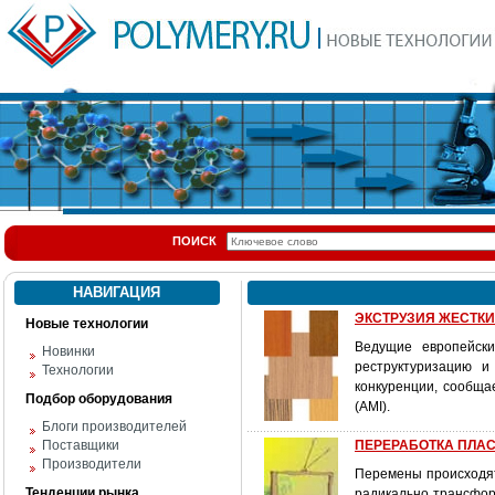
ПОИСК
НАВИГАЦИЯ
ЭКСТРУЗИЯ ЖЕСТКИХ
Новые технологии
Ведущие европейски
Новинки
реструктуризацию 
Технологии
конкуренции, сообщае
Подбор оборудования
(AMI).
Блоги производителей
Поставщики
ПЕРЕРАБОТКА ПЛАСТ
Производители
Перемены происходят 
Тенденции рынка
радикально трансфор