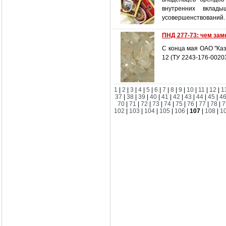
внутренних вклады
усовершенствований.
ПНД 277-73: чем за
С конца мая ОАО "Ка
12 (ТУ 2243-176-0020
1
|
2
|
3
|
4
|
5
|
6
|
7
|
8
|
9
|
10
|
11
|
12
|
1
37
|
38
|
39
|
40
|
41
|
42
|
43
|
44
|
45
|
4
70
|
71
|
72
|
73
|
74
|
75
|
76
|
77
|
78
|
7
102
|
103
|
104
|
105
|
106
|
107
|
108
|
1