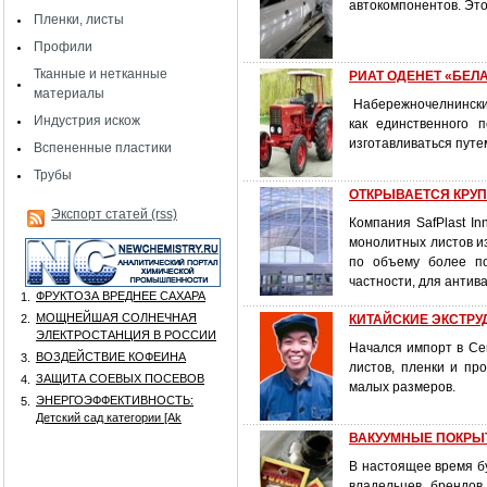
автокомпонентов. Это
Пленки, листы
Профили
Тканные и нетканные
РИАТ ОДЕНЕТ «БЕЛ
материалы
Набережночелнинский
Индустрия искож
как единственного 
изготавливаться путе
Вспененные пластики
Трубы
ОТКРЫВАЕТСЯ КРУ
Экспорт статей (rss)
Компания SafPlast In
монолитных листов из
по объему более по
частности, для антив
ФРУКТОЗА ВРЕДНЕЕ САХАРА
1.
МОЩНЕЙШАЯ СОЛНЕЧНАЯ
2.
КИТАЙСКИЕ ЭКСТР
ЭЛЕКТРОСТАНЦИЯ В РОССИИ
Начался импорт в Се
ВОЗДЕЙСТВИЕ КОФЕИНА
3.
листов, пленки и пр
ЗАЩИТА СОЕВЫХ ПОСЕВОВ
4.
малых размеров.
ЭНЕРГОЭФФЕКТИВНОСТЬ:
5.
Детский сад категории [Аk
ВАКУУМНЫЕ ПОКРЫТИ
В настоящее время б
владельцев брендов