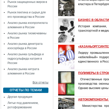
Рынок защищенных жиров в
кластера в Петербург
России
Рынок пектина и сырья для
его производства в России
БИЗНЕС В ОБЛАСТИ
Анализ рынка изопропилата
История компании, 
алюминия в России
транспортной и меди
Анализ рынка тиомочевины
в России
Анализ рынка динитрата
«КАЗАНЬОРГСИНТЕЗУ
изосорбида в России
Лидеру промышленно
Анализ рынка сульфида и
«юбилейный» подарок
гидросульфида натрия в
единственного в Росс
России
Анализ рынка нитрата
ПОЛИМЕРЫ В СТРОИТ
алюминия в России
Отечественные произ
Все отчеты
производства оконн
Однако высокие цены
ОТЧЕТЫ ПО ТЕМАМ
Другая продукция
АВТОКОМПОНЕНТЫ В
Литье под давлением,
Министерства пром
ротоформование