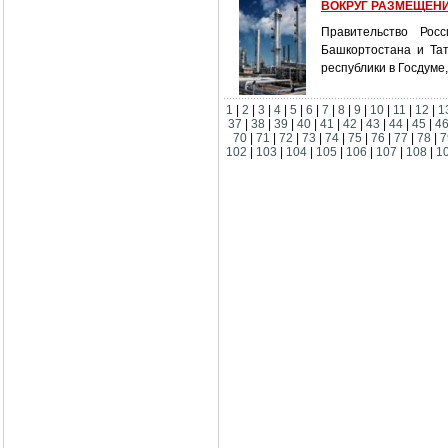
ВОКРУГ РАЗМЕЩЕН
Правительство Рос
Башкортостана и Та
республики в Госдуме
1
|
2
|
3
|
4
|
5
|
6
|
7
|
8
|
9
|
10
|
11
|
12
|
1
37
|
38
|
39
|
40
|
41
|
42
|
43
|
44
|
45
|
4
70
|
71
|
72
|
73
|
74
|
75
|
76
|
77
|
78
|
7
102
|
103
|
104
|
105
|
106
|
107
|
108
|
1