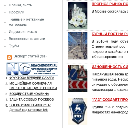
ПРОГНОЗ РЫНКА П
Пленки, листы
В Москве состоялась
Профили
Тканные и нетканные
материалы
Индустрия искож
БУРНЫЙ РОСТ НА 
Вспененные пластики
В 2010-м году объ
Трубы
Стремительный рост 
недорого китайского
Экспорт статей (rss)
«Казаньоргсинтез».
ИЗНОШЕННОСТЬ СИ
Нагрянувшая весна г
ФРУКТОЗА ВРЕДНЕЕ САХАРА
1.
питьевой воды. Несмо
МОЩНЕЙШАЯ СОЛНЕЧНАЯ
2.
ситуация с обеспече
ЭЛЕКТРОСТАНЦИЯ В РОССИИ
канализации сложилас
ВОЗДЕЙСТВИЕ КОФЕИНА
3.
ЗАЩИТА СОЕВЫХ ПОСЕВОВ
"ГАЗ" СОЗДАЕТ ПР
4.
ЭНЕРГОЭФФЕКТИВНОСТЬ:
5.
Группа "ГАЗ" подпис
Детский сад категории [Аk
мощностях нижегородс