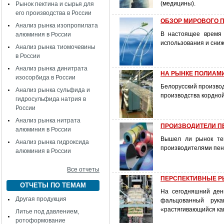
(медицины).
Рынок пектина и сырья для
его производства в России
ОБЗОР МИРОВОГО 
Анализ рынка изопропилата
В настоящее время 
алюминия в России
использования и сниж
Анализ рынка тиомочевины
в России
Анализ рынка динитрата
НА РЫНКЕ ПОЛИАМИД
изосорбида в России
Белорусский производ
Анализ рынка сульфида и
производства кордной
гидросульфида натрия в
России
Анализ рынка нитрата
ПРОИЗВОДИТЕЛИ П
алюминия в России
Вышел ли рынок теп
Анализ рынка гидроксида
производителями пен
алюминия в России
Все отчеты
ПЕРСПЕКТИВНЫЕ РЫН
ОТЧЕТЫ ПО ТЕМАМ
На сегодняшний день
Другая продукция
фальцованный рука
«растягивающийся ка
Литье под давлением,
ротоформование