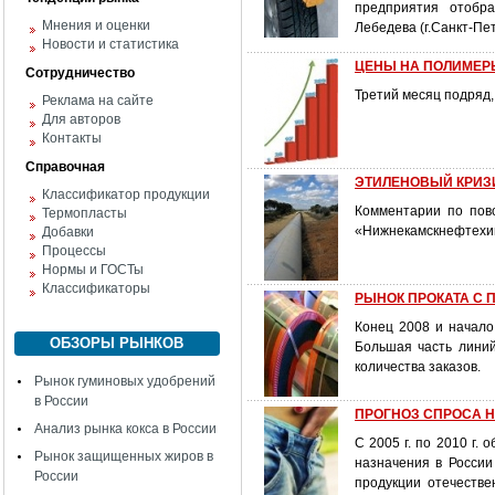
предприятия отобра
Мнения и оценки
Лебедева (г.Санкт-Пет
Новости и статистика
ЦЕНЫ НА ПОЛИМЕРЫ 
Сотрудничество
Третий месяц подряд,
Реклама на сайте
Для авторов
Контакты
Справочная
ЭТИЛЕНОВЫЙ КРИЗ
Классификатор продукции
Комментарии по пов
Термопласты
«Нижнекамскнефтехи
Добавки
Процессы
Нормы и ГОСТы
Классификаторы
РЫНОК ПРОКАТА С
Конец 2008 и начало
ОБЗОРЫ РЫНКОВ
Большая часть линий
количества заказов.
Рынок гуминовых удобрений
в России
ПРОГНОЗ СПРОСА 
Анализ рынка кокса в России
С 2005 г. по 2010 г.
Рынок защищенных жиров в
назначения в России
России
продукции отечеств