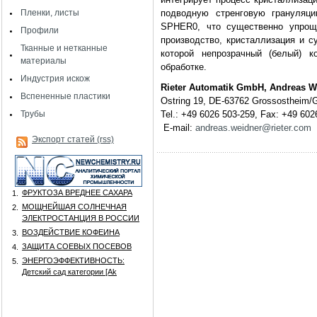
Пленки, листы
подводную стренговую грануляц
SPHER0, что существенно упрощ
Профили
производство, кристаллизация и с
Тканные и нетканные
которой непрозрачный (белый) 
материалы
обработке.
Индустрия искож
Rieter Automatik GmbH, Andreas W
Вспененные пластики
Ostring 19, DE-63762 Grossostheim
Трубы
Tel.: +49 6026 503-259, Fax: +49 602
E-mail:
andreas.weidner@rieter.com
Экспорт статей (rss)
ФРУКТОЗА ВРЕДНЕЕ САХАРА
1.
МОЩНЕЙШАЯ СОЛНЕЧНАЯ
2.
ЭЛЕКТРОСТАНЦИЯ В РОССИИ
ВОЗДЕЙСТВИЕ КОФЕИНА
3.
ЗАЩИТА СОЕВЫХ ПОСЕВОВ
4.
ЭНЕРГОЭФФЕКТИВНОСТЬ:
5.
Детский сад категории [Аk