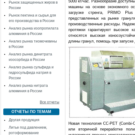
5000 кг/час. Разнообразие доступ
Рынок защищенных жиров в
машины на основе экономного ос
России
загрузке стренга, PRIMO Plu
Рынок пектина и сырья для
представленных на рынке гранул
его производства в России
производственные расходы. Надежн
Анализ рынка изопропилата
протяжки гарантируют высокое к
алюминия в России
относятся высокая износоустойч
длины гранул, помощь при запуске 
Анализ рынка тиомочевины
в России
Анализ рынка динитрата
изосорбида в России
Анализ рынка сульфида и
гидросульфида натрия в
России
Анализ рынка нитрата
алюминия в России
Все отчеты
ОТЧЕТЫ ПО ТЕМАМ
Другая продукция
Новая технология СС-РЕТ (Combi-Cr
Литье под давлением,
или вторичной переработке поли
ротоформование
интегрирует процесс кристаллизац