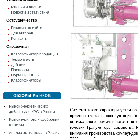
Мнения и оценки
Новости и статистика
Сотрудничество
Реклама на сайте
Для авторов
Контакты
Справочная
Классификатор продукции
Термопласты
Добавки
Процессы
Нормы и ГОСТы
Классификаторы
ОБЗОРЫ РЫНКОВ
Рынок энергетических
Система также характеризуется во
добавок для КРС в России
времени пуска в эксплуатацию и
Рынок гуминовых удобрений
оптимального режима потока вну
в России
головки Грануляторы семейства 
Анализ рынка кокса в России
внимания производства компаундов