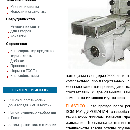
Мнения и оценки
Новости и статистика
Сотрудничество
Реклама на сайте
Для авторов
Контакты
Справочная
Классификатор продукции
Термопласты
Добавки
Процессы
Нормы и ГОСТы
помещении площадью 2000 кв.м. на
Классификаторы
комплектных производственных 
желанию клиентов производится их
ОБЗОРЫ РЫНКОВ
соответствии с требованиями за
комплектации машин и установок.
Рынок энергетических
добавок для КРС в России
PLASTICO
- это прежде всего ре
КОМПАУНДИРОВАНИЯ разнообразн
Рынок гуминовых удобрений
технических проблем, клиентам пр
в России
испытания. Большинство машин и
Анализ рынка кокса в России
специалисты всегда готовы осущес