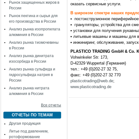
Рынок защищенных жиров в
оказать сервисные услуги.
России
В широком спектре наших предло
Рынок пектина и сырья для
• постэкструзионное периферийное
его производства в России
• грануляторы, устройства для с
Анализ рынка изопропилата
• установки для получения рукавны
алюминия в России
• литьевые машины и машины для 
• инжиниринг, обслуживание, запуск
Анализ рынка тиомочевины
в России
PLASTICO TRADING GmbH & Co. 
Анализ рынка динитрата
Vohwinkeler Str. 173,
изосорбида в России
D-42329 Wuppertal (Германия)
тел.: +49 (0)202-27 32 75,
Анализ рынка сульфида и
гидросульфида натрия в
факс: +49 (0)202-27 32 770
России
plasticotrading@web.de
;
www.plasticotrading.de
Анализ рынка нитрата
алюминия в России
Все отчеты
ОТЧЕТЫ ПО ТЕМАМ
Другая продукция
Литье под давлением,
ротоформование