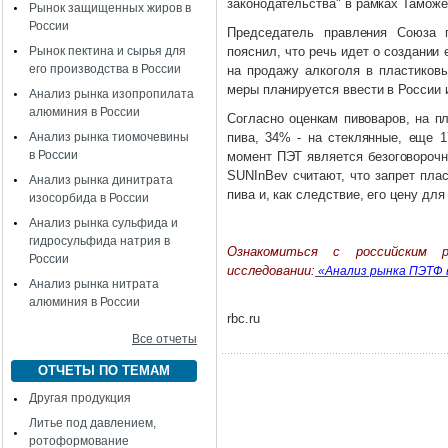
законодательства" в рамках Таможе
Рынок защищенных жиров в
России
Председатель правления Союза п
Рынок пектина и сырья для
пояснил, что речь идет о создании 
его производства в России
на продажу алкоголя в пластиковы
меры планируется ввести в России 
Анализ рынка изопропилата
алюминия в России
Согласно оценкам пивоваров, на п
Анализ рынка тиомочевины
пива, 34% - на стеклянные, еще 1
в России
момент ПЭТ является безоговорочн
SUNInBev считают, что запрет пла
Анализ рынка динитрата
пива и, как следствие, его цену для
изосорбида в России
Анализ рынка сульфида и
гидросульфида натрия в
Ознакомиться с российским
России
исследовании:
«Анализ рынка ПЭТФ в 
Анализ рынка нитрата
алюминия в России
rbc.ru
Все отчеты
ОТЧЕТЫ ПО ТЕМАМ
Другая продукция
Литье под давлением,
ротоформование