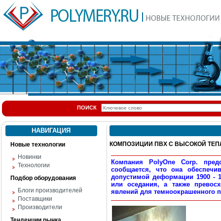
ПОИСК
НАВИГАЦИЯ
КОМПОЗИЦИИ ПВХ С ВЫСОКОЙ ТЕ
Новые технологии
Новинки
Компания PolyOne Corp. пре
Технологии
сообщается, что она обеспечив
допустимой деформации 1900 - 1
Подбор оборудования
или оседания, а также превос
Блоги производителей
явлений для темноокрашенного п
Поставщики
Производители
Тенденции рынка