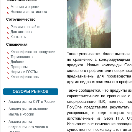
Мнения и оценки
Новости и статистика
Сотрудничество
Реклама на сайте
Для авторов
Контакты
Справочная
Классификатор продукции
Также указывается более высокая 
Термопласты
по сравнению с конкурирующими 
Добавки
продукта. Новые компаунды Geo
Процессы
сплошного профиля или поверхност
Нормы и ГОСТы
предназначены для производства
Классификаторы
других видов строительного профи
Также сообщается, что продукты и
ОБЗОРЫ РЫНКОВ
характеристиками по сравнению с
хлорированного ПВХ, являясь, пр
Анализ рынка СУГ в России
PolyOne представила результаты
Анализ рынка льняного
ускоренных, в ходе которых че
масла в России
изготовленные из Geon HTX Ult
Анализ рынка
Испытания вне помещения проводил
подсолнечного масла в
существенно, поскольку этот штат