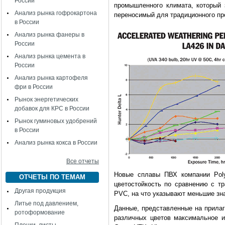
России
промышленного климата, который 
Анализ рынка гофрокартона
переносимый для традиционного пр
в России
Анализ рынка фанеры в
России
Анализ рынка цемента в
России
Анализ рынка картофеля
фри в России
Рынок энергетических
добавок для КРС в России
Рынок гуминовых удобрений
в России
Анализ рынка кокса в России
Все отчеты
Новые сплавы ПВХ компании Pol
ОТЧЕТЫ ПО ТЕМАМ
цветостойкость по сравнению с 
Другая продукция
PVC, на что указывают меньшие зна
Литье под давлением,
Данные, представленные на прилаг
ротоформование
различных цветов максимальное 