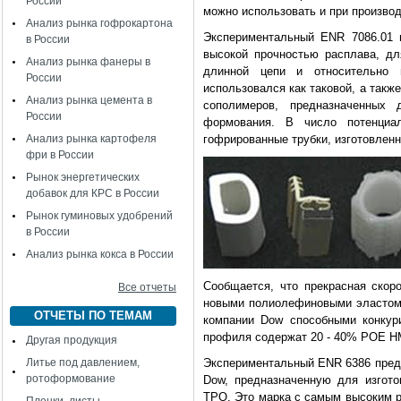
России
можно использовать и при произво
Анализ рынка гофрокартона
Экспериментальный ENR 7086.01 
в России
высокой прочностью расплава, дл
Анализ рынка фанеры в
длинной цепи и относительно 
России
использовался как таковой, а так
Анализ рынка цемента в
сополимеров, предназначенных 
России
формования. В число потенциа
Анализ рынка картофеля
гофрированные трубки, изготовле
фри в России
Рынок энергетических
добавок для КРС в России
Рынок гуминовых удобрений
в России
Анализ рынка кокса в России
Сообщается, что прекрасная скор
Все отчеты
новыми полиолефиновыми эластоме
ОТЧЕТЫ ПО ТЕМАМ
компании Dow способными конкур
профиля содержат 20 - 40% POE H
Другая продукция
Литье под давлением,
Экспериментальный ENR 6386 пред
ротоформование
Dow, предназначенную для изгот
TPO. Это марка с самым высоким р