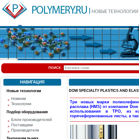
ПОИСК
НАВИГАЦИЯ
DOW SPECIALTY PLASTICS AND ELAS
Новые технологии
Новинки
Три новых марки полиолефин
Технологии
расплава (HMS) от компании Dow 
использования в TPO, из ко
Подбор оборудования
горячеформованные листы, а та
Блоги производителей
Поставщики
Производители
Тенденции рынка