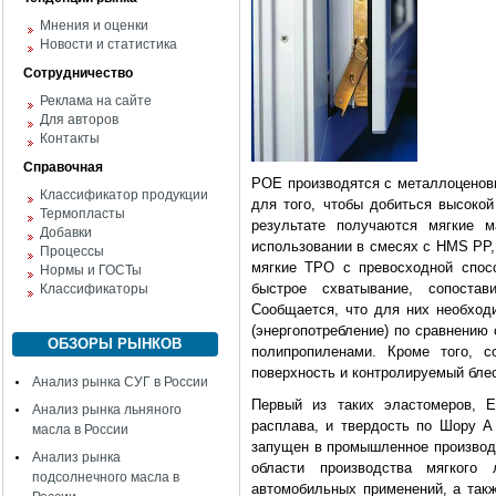
Мнения и оценки
Новости и статистика
Сотрудничество
Реклама на сайте
Для авторов
Контакты
Справочная
POE производятся с металлоценовы
Классификатор продукции
для того, чтобы добиться высокой
Термопласты
результате получаются мягкие 
Добавки
использовании в смесях с HMS PP,
Процессы
мягкие ТРО с превосходной спосо
Нормы и ГОСТы
быстрое схватывание, сопост
Классификаторы
Сообщается, что для них необход
(энергопотребление) по сравнени
ОБЗОРЫ РЫНКОВ
полипропиленами. Кроме того, с
поверхность и контролируемый блес
Анализ рынка СУГ в России
Первый из таких эластомеров, En
Анализ рынка льняного
расплава, и твердость по Шору А 
масла в России
запущен в промышленное производс
Анализ рынка
области производства мягкого
подсолнечного масла в
автомобильных применений, а такж