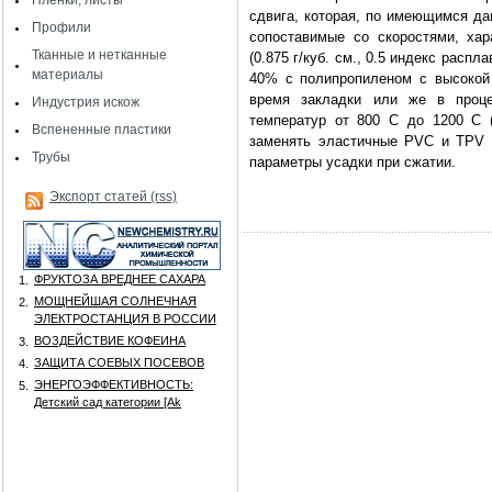
Пленки, листы
сдвига, которая, по имеющимся да
Профили
сопоставимые со скоростями, ха
Тканные и нетканные
(0.875 г/куб. см., 0.5 индекс расп
материалы
40% с полипропиленом с высокой
время закладки или же в проце
Индустрия искож
температур от 800 C до 1200 C 
Вспененные пластики
заменять эластичные PVC и TPV 
Трубы
параметры усадки при сжатии.
Экспорт статей (rss)
ФРУКТОЗА ВРЕДНЕЕ САХАРА
1.
МОЩНЕЙШАЯ СОЛНЕЧНАЯ
2.
ЭЛЕКТРОСТАНЦИЯ В РОССИИ
ВОЗДЕЙСТВИЕ КОФЕИНА
3.
ЗАЩИТА СОЕВЫХ ПОСЕВОВ
4.
ЭНЕРГОЭФФЕКТИВНОСТЬ:
5.
Детский сад категории [Аk