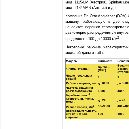
мод. 1115-LM (Австрия), Spinbau мод
мод. 2184MAB (Англия) и др.
Компания Dr. Otto Angleitner (DO
машину, работающую в две стад
наносится порошок термоскрепля
равномерно распределяется внутрь 
2
пределах от 100 до 10000 г/м
.
Некоторые рабочие характеристи
моделей даны в табл.
Модель
TurboCard
Bemafo
Bettarin
Spinbau
Фирма (страна)
Serafini
(ФРГ)
(Италия
Число чесальных
1
1
секций
Рабочая ширина, мм
до 6000
до 3500
Частота вращения
расчесывающего
4500
4000
-1
барабана, мин.
Скорость выпуска,
до 20
до 20
м/мин.
2
50–3500
400–40
Развес холста, г/м
Производительность,
кг/ч на 1 м раб.
500
1000
ширины