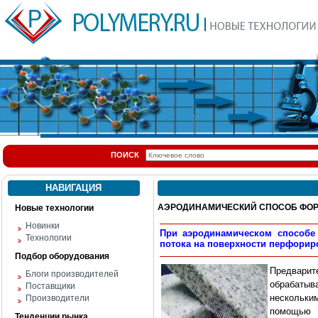
ПОИСК
НАВИГАЦИЯ
АЭРОДИНАМИЧЕСКИЙ СПОСОБ ФОР
Новые технологии
Новинки
При аэродинамическом способе
Технологии
потока на поверхности перфориро
Подбор оборудования
Предвар
Блоги производителей
обрабатыв
Поставщики
нескольки
Производители
помощью 
Тенденции рынка