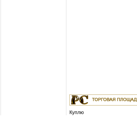
Куплю
19.04.2011
Белорусские рубли в Москв
18.04.2011
Индустриальные масла: И-
ИГНЕ-68, ИГНЕ-32, ИС-20, ИГС-68,И-5
И-50А, ИЛС-5, ИЛС-10, ИЛС-220(Мо), 