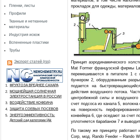
материалов, в том числе наполни
Пленки, листы
прокладок для одежды, материалов 
Профили
Тканные и нетканные
материалы
Индустрия искож
Вспененные пластики
Трубы
Экспорт статей (rss)
Принцип аэродинамического холст
Mat Former французской фирмы Lar
перемешиваются в питателе 1 с н
бункером 2, оборудованным разр
ФРУКТОЗА ВРЕДНЕЕ САХАРА
подается на быстровращающийс
1.
действия воздушного потока. Част
МОЩНЕЙШАЯ СОЛНЕЧНАЯ
2.
ЭЛЕКТРОСТАНЦИЯ В РОССИИ
центробежной силы и воздушного 
ВОЗДЕЙСТВИЕ КОФЕИНА
3.
счет подсоса из канала 5, волокна
ЗАЩИТА СОЕВЫХ ПОСЕВОВ
на поверхность перфорированно
4.
конвейера 6, где оседают за счет 
ЭНЕРГОЭФФЕКТИВНОСТЬ:
5.
Детский сад категории [Аk
уплотняется барабаном 7 и выводи
По такому же принципу ра
ботают 
Corp, мод. Rando Feeder – Rando We