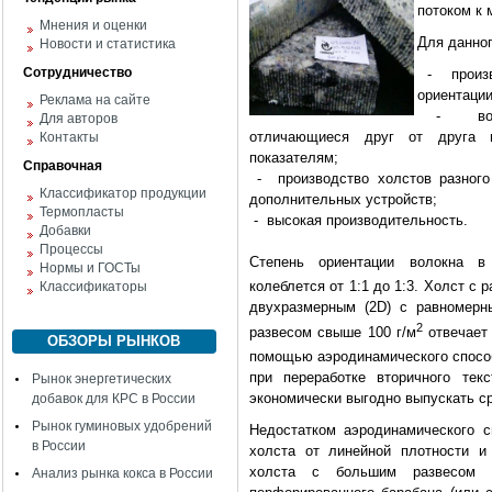
потоком к 
Мнения и оценки
Для данно
Новости и статистика
Сотрудничество
- произво
ориентации
Реклама на сайте
- возмож
Для авторов
отличающиеся друг от друга п
Контакты
показателям;
Справочная
- производство холстов разного 
Классификатор продукции
дополнительных устройств;
Термопласты
- высокая производительность.
Добавки
Процессы
Степень ориентации волокна в
Нормы и ГОСТы
колеблется от 1:1 до 1:3. Холст с 
Классификаторы
двухразмерным (2D) с равномерн
2
развесом свыше 100 г/м
отвечает 
ОБЗОРЫ РЫНКОВ
помощью аэродинамического способ
при переработке вторичного тек
Рынок энергетических
экономически выгодно выпускать с
добавок для КРС в России
Рынок гуминовых удобрений
Недостатком аэродинамического с
в России
холста от линейной плотности и
холста с большим развесом и
Анализ рынка кокса в России