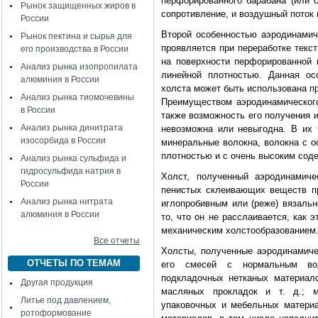
перфорированного барабана (или с
Рынок защищенных жиров в
сопротивление, и воздушный поток 
России
Второй особенностью аэродинамич
Рынок пектина и сырья для
проявляется при переработке текс
его производства в России
на поверхности перфорированной 
Анализ рынка изопропилата
линейной плотностью. Данная ос
алюминия в России
холста может быть использована п
Анализ рынка тиомочевины
Преимуществом аэродинамического
в России
также возможность его получения 
Анализ рынка динитрата
невозможна или невыгодна. В их 
изосорбида в России
минеральные волокна, волокна с о
плотностью и с очень высоким сод
Анализ рынка сульфида и
гидросульфида натрия в
Холст, полученный аэродинамич
России
пенистых склеивающих веществ пр
Анализ рынка нитрата
иглопробивным или (реже) вязальн
алюминия в России
то, что он не расслаивается, как 
механическим холстообразованием
Все отчеты
Холсты, полученные аэродинамиче
ОТЧЕТЫ ПО ТЕМАМ
его смесей с нормальным вол
подкладочных нетканых материал
Другая продукция
масляных прокладок и т. д.; м
Литье под давлением,
упаковочных и мебельных материа
ротоформование