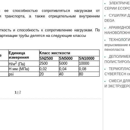
ЭЛЕКТРИЧЕ
СЕРИИ ECOP
 ее способностью сопротивляться нагрузкам от
СУШИЛКИ Д
я транспорта, а также отрицательным внутренним
DEGA
АРАМИДНО
кость и способность к сопротивлению нагрузкам. По
НАНОВОЛОКН
дартизации трубы делятся на следующие классы
ТЕХНОЛОГИЯ 
впрыскивание 
пенопласта
Единица
Класс жесткости
е
ДЕПОЛИМЕ
измерения
SN2500
SN5000
SN10000
ПОЛИСТИРОЛ
2
2500
5000
10000
Н/м
(Па)
Н мм (МПа)
0,02
0,04
0,08
ТЕРМОПЛА
psi
20
40
80
CYBERTECH с
СМЕСИ ДЛЯ
И ЭКСТРУДЕР
2
1
|