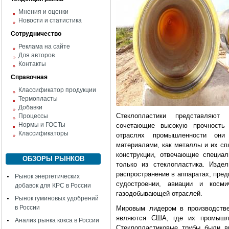
Мнения и оценки
Новости и статистика
Сотрудничество
Реклама на сайте
Для авторов
Контакты
Справочная
Классификатор продукции
Термопласты
Добавки
Стеклопластики представляют 
Процессы
Нормы и ГОСТы
сочетающие высокую прочность
Классификаторы
отраслях промышленности они
материалами, как металлы и их спл
конструкции, отвечающие специа
ОБЗОРЫ РЫНКОВ
только из стеклопластика. Изде
распространение в аппаратах, пре
Рынок энергетических
судостроении, авиации и косми
добавок для КРС в России
газодобывающей отраслей.
Рынок гуминовых удобрений
в России
Мировым лидером в производстве
являются США, где их промышл
Анализ рынка кокса в России
Стеклопластиковые трубы были в