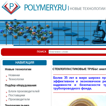
ПОИСК
НАВИГАЦИЯ
СТЕКЛОПЛАСТИКОВЫЕ ТРУБЫ: анализ
Новые технологии
Новинки
Более 35 лет в мире широко пр
Технологии
эффективное и экономичное ре
надежности и безопасности т
Подбор оборудования
трубопроводного фонда.
Блоги производителей
Поставщики
Производители
Тенденции рынка