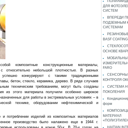
ПОЛИАМИДЫ
ДЛЯ ФОТОЭЛЕ
СИСТЕМ
ВПЕРЕДИ П
ПОДЗЕМНЫМ 
СИСТЕМАМ
РЕЗИНОВЫ
BASF COATING
СТЕКЛОСОТ
ОСНОВЕ КВАР
МОБИЛЬНЫ
ИЗМЕРИТЕЛЬ
собой композитные конструкционные материалы,
FARO
 с относительно небольшой плотностью. В разных
СЕНСОРНЫ
 успешно конкурируют с такими традиционными
КОНТРОЛЯ ОК
авы, бетон, стекло, керамика, дерево. В ряде случаев
льным техническим требованиям, могут быть созданы
СИСТЕМА H
лия из этого материала получили особенно широкое
ПОКОЛЕНИЯ
дназначенных для работы в экстремальных условиях – в
Кондиционир
ческой технике, оборудовании нефтехимической и
форм
КОМПОЗИЦ
МАТЕРИАЛ
 и потреблении изделий из композитных материалов
«ПОЛИЭТИЛЕ
енное производство было налажено еще в 1944 г.
первые использованы в конце 50-х. В 70-х годах на
HAITIAN IN