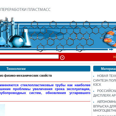
Н
Технологии
Материа
 физико-механических свойств
НОВАЯ ТЕХ
СИНТЕЗА ПОЛ
КЗСК
именяются стеклопластиковые трубы как наиболее
шение проблемы увеличения срока эксплуатации,
РОССИЙСК
рубопроводных систем, обновления устаревшего
ДИСПЛЕЯХ AP
АВТОНОМНЫ
ВПРЫСКА ДЛЯ
МНОГОЦВЕТН