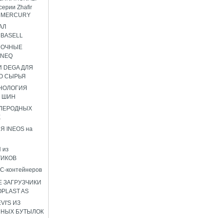
серии Zhafir
ir MERCURY
АЛ
BASELL
НОЧНЫЕ
ENEQ
 DEGA ДЛЯ
О СЫРЬЯ
НОЛОГИЯ
 ШИН
ГЛЕРОДНЫХ
К
Я INEOS на
 из
ТИКОВ
C-контейнеров
 ЗАГРУЗЧИКИ
OPLAST AS
I'S ИЗ
ННЫХ БУТЫЛОК