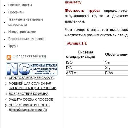
диаметру
Пленки, листы
Жесткость трубы
определяется
Профили
окружающего грунта и движени
Тканные и нетканные
давлениям.
материалы
Чем толще стенка, тем выше жест
Индустрия искож
жесткости в разных системах стан
Вспененные пластики
Таблица 1.1
Трубы
Система
Обозначени
Экспорт статей (rss)
стандартизации
S
ISO
P
S
DIN
R
ASTM
F/Δy
ФРУКТОЗА ВРЕДНЕЕ САХАРА
1.
МОЩНЕЙШАЯ СОЛНЕЧНАЯ
2.
ЭЛЕКТРОСТАНЦИЯ В РОССИИ
ВОЗДЕЙСТВИЕ КОФЕИНА
3.
ЗАЩИТА СОЕВЫХ ПОСЕВОВ
4.
ЭНЕРГОЭФФЕКТИВНОСТЬ:
5.
Детский сад категории [Аk