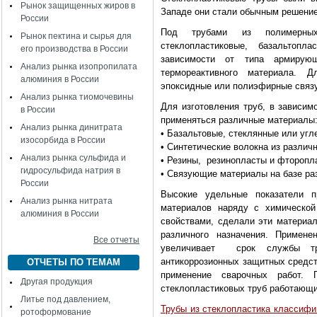
Рынок защищенных жиров в
Западе они стали обычным решение
России
Под трубами из полимерных
Рынок пектина и сырья для
стеклопластиковые, базальтопл
его производства в России
зависимости от типа армирую
Анализ рынка изопропилата
термореактивного материала. 
алюминия в России
эпоксидные или полиэфирные связ
Анализ рынка тиомочевины
Для изготовления труб, в зависим
в России
применяться различные материалы
Анализ рынка динитрата
• Базальтовые, стеклянные или угл
изосорбида в России
• Синтетические волокна из различ
Анализ рынка сульфида и
• Резины, резинопласты и фторопл
гидросульфида натрия в
• Связующие материалы на базе ра
России
Высокие удельные показатели п
Анализ рынка нитрата
материалов наряду с химической
алюминия в России
свойствами, сделали эти материа
различного назначения. Примене
Все отчеты
увеличивает срок службы тр
антикоррозионных защитных средст
ОТЧЕТЫ ПО ТЕМАМ
применение сварочных работ. 
Другая продукция
стеклопластиковых труб работающи
Литье под давлением,
Трубы из стеклопластика классифи
ротоформование