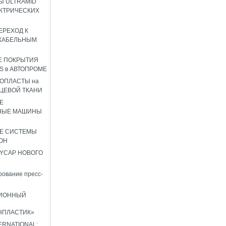
 ULTRAMID
КТРИЧЕСКИХ
ЕРЕХОД К
КАБЕЛЬНЫМ
Е ПОКРЫТИЯ
S в АВТОПРОМЕ
ОПЛАСТЫ на
ЦЕВОЙ ТКАНИ
Е
НЫЕ МАШИНЫ
Е СИСТЕМЫ
ОН
YCAP НОВОГО
ование пресс-
ИОННЫЙ
НПЛАСТИК»
TERNATIONAL: