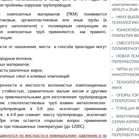
электрические 
м проблемы коррозии трубопроводов.
VENUS и Zhaf
 композитных материалов (ПКМ) понимаются
НКНХ ВЫБР
астиковые, органопластиковые или иные трубы (в
ТЕХНОЛОГИЮ 
щего наполнителя) с полимерным связующим из
ТОНКОПЛЁ
Для композитных труб применяются, как правило,
ПОКРЫТИЯ B
ующие.
СМЕСИТЕЛИ
ости от назначения, места и способа прокладки могут
ПОЛИМЕРНОГ
:
НОВАЯ ТЕХ
еродные волокна;
ПЕРЕРАБОТКИ
ных материалов;
ЧИПЫ из У
асты различных марок;
НАНОТРУБКО
зличных смол и клеевых композиций.
ТЕХНОЛОГИ
рочности и жесткости волокнистых композиционных
НКНХ
 стойкостью, сравнительно малым весом и другими
ОПОРЫ ЛЭП
лы привлекательными для изготовления трубопроводов
СТЕКЛОПЛАС
ние стеклопластиковых труб взамен металлических
ПЭНД для IB
убопроводов в 5-8 раз, исключает применение
в , в 4-8 раз снижает массу трубопровода , исключает
ВАКУУМНЫЕ
При этом остается открытым вопрос применения
СЕРИИ ASPIR
х при повышенных температурах (до 1200С).
ДЖИНСЫ LEV
ПЕРЕРАБОТА
цируются по жесткости и номинальному давлению и по