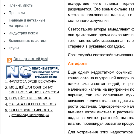
вследствие чего пленка теряе
Пленки, листы
разрушается. Это время сильно за
Профили
места использования пленки, т.е
Тканные и нетканные
солнечного излучения
материалы
Светостабилизаторы замедляеют фо
Индустрия искож
она длительное время сохраняет в
того, светостабилизированная пл
Вспененные пластики
старения в рукавных складках.
Трубы
Срок службы светостабилизированн
Экспорт статей (rss)
Антифоги
Еще одним недостатком обычных 
конденсата на внутренней поверхно
ФРУКТОЗА ВРЕДНЕЕ САХАРА
1.
плохо смачивается водой, в рез
МОЩНЕЙШАЯ СОЛНЕЧНАЯ
2.
маленьких капель на внутренней п
ЭЛЕКТРОСТАНЦИЯ В РОССИИ
парника, так как солнечные луч
ВОЗДЕЙСТВИЕ КОФЕИНА
3.
снижение количества света достиг
ЗАЩИТА СОЕВЫХ ПОСЕВОВ
4.
роста растений. Одновременно мал
ЭНЕРГОЭФФЕКТИВНОСТЬ:
5.
вызывая ожоги листьев и растений
Детский сад категории [Аk
падая на листья растений, вызыв
влагой, провоцируя развитие процес
Для устранения этих недостатко