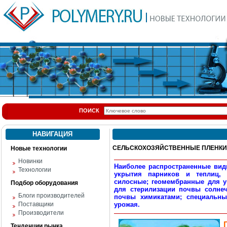
ПОИСК
НАВИГАЦИЯ
СЕЛЬСКОХОЗЯЙСТВЕННЫЕ ПЛЕНКИ
Новые технологии
Новинки
Наиболее распространенные вид
Технологии
укрытия парников и теплиц, 
силосные; геомембранные для у
Подбор оборудования
для стерилизации почвы солне
Блоги производителей
почвы химикатами; специальны
Поставщики
урожая.
Производители
Тенденции рынка