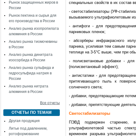
Рынок защищенных жиров в
специальных свойств в их состав в
России
- светостабилизаторы (УФ-стабилиз
Рынок пектина и сырья для
вызываемого ультрафиолетовым из
его производства в России
- антифоги - для предотвращения
Анализ рынка изопропилата
парниковых пленок;
алюминия в России
- абсорберы инфракрасного изл
Анализ рынка тиомочевины
парника, усиливая тем самым парн
в России
теплице на 3-5°С выше, чем при обы
Анализ рынка динитрата
изосорбида в России
- полисветановые добавки - для
(полисветановый эффект);
Анализ рынка сульфида и
гидросульфида натрия в
- антистатики - для предотвращен
России
притягивающего пыль к поверхн
Анализ рынка нитрата
солнечного света;
алюминия в России
- добавки, предотвращающие потем
Все отчеты
- добавки, препятствующие деятел
ОТЧЕТЫ ПО ТЕМАМ
Светостабилизаторы
Другая продукция
ПЭВД подвержен старению, в
ультрафиолетовой частью спект
Литье под давлением,
временем разрыва ультрафиолето
ротоформование