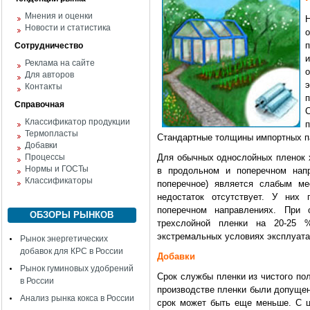
Мнения и оценки
Новости и статистика
п
Сотрудничество
Реклама на сайте
Для авторов
Контакты
Справочная
Классификатор продукции
п
Термопласты
Стандартные толщины импортных пар
Добавки
Процессы
Для обычных однослойных пленок х
Нормы и ГОСТы
в продольном и поперечном напр
Классификаторы
поперечное) является слабым ме
недостаток отсутствует. У них 
поперечном направлениях. При 
ОБЗОРЫ РЫНКОВ
трехслойной пленки на 20-25
экстремальных условиях эксплуатац
Рынок энергетических
добавок для КРС в России
Добавки
Рынок гуминовых удобрений
Срок службы пленки из чистого пол
в России
производстве пленки были допущен
Анализ рынка кокса в России
срок может быть еще меньше. С 