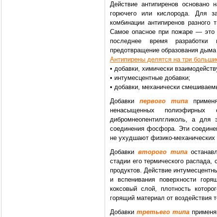
Действие антипиренов основано 
горючего или кислорода. Для з
комбинации антипиренов разного 
Самое опасное при пожаре — это 
последнее время разработки
предотвращение образования дыма 
Антипирены делятся на три больши
• добавки, химически взаимодейст
• интумесцентные добавки;
• добавки, механически смешиваем
Добавки
первого типа
применя
ненасыщенных полиэфирных 
дибромнеопентилгликоль, а для 
соединения фосфора. Эти соединен
не ухудшают физико-механических 
Добавки
второго типа
останавл
стадии его термического распада,
продуктов. Действие интумесцентн
и вспенивания поверхности горя
коксовый слой, плотность которо
горящий материал от воздействия т
Добавки
третьего типа
применяю