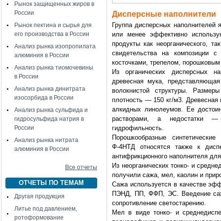
Рынок защищенных жиров в
России
Дисперсные наполнители
Группа дисперсных наполнителей я
Рынок пектина и сырья для
его производства в России
или менее эффективно использу
продукты как неорганического, та
Анализ рынка изопропилата
свидетельства на композиции с
алюминия в России
косточками, трепелом, порошковым
Анализ рынка тиомочевины
Из органических дисперсных на
в России
древесная мука, представляющая
Анализ рынка динитрата
волокнистой структуры. Размер
изосорбида в России
плотность — 150 кг/м3. Древесная
алкидных линолеумов. Ее достои
Анализ рынка сульфида и
растворами, а недостатки —
гидросульфида натрия в
России
гидрофильность.
Порошкообразные синтетические
Анализ рынка нитрата
Ф-4НТД относятся также к дисп
алюминия в России
антифрикционного наполнителя для
Из неорганических тонко- и средн
Все отчеты
получили сажа, мел, каолин и прир
ОТЧЕТЫ ПО ТЕМАМ
Сажа используется в качестве эф
ПЭНД, ПП, ФФП, ЭС. Введение саж
Другая продукция
сопротивление светостарению.
Литье под давлением,
Мел в виде тонко- и среднедисп
ротоформование