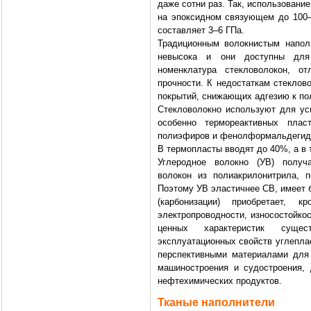
даже сотни раз. Так, использовани
на эпоксидном связующем до 100–
составляет 3–6 ГПа.
Традиционным волокнистым напол
невысока и они доступны для 
номенклатура стекловолокон, о
прочности. К недостаткам стеклов
покрытий, снижающих адгезию к по
Стекловолокно используют для ус
особенно термореактивных пла
полиэфиров и фенолформальдегид
В термопласты вводят до 40%, а в
Углеродное волокно (УВ) получа
волокон из полиакрилонитрила, 
Поэтому УВ эластичнее СВ, имеет 
(карбонизации) приобретает,
электропроводности, износостойкос
ценных характеристик сущес
эксплуатационных свойств углепла
перспективными материалами для 
машиностроения и судостроения, 
нефтехимических продуктов.
Тканые наполнители