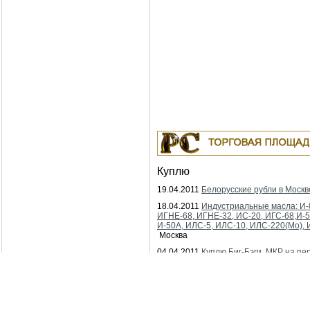
Куплю
19.04.2011
Белорусские рубли в Москв
18.04.2011
Индустриальные масла: И-
ИГНЕ-68, ИГНЕ-32, ИС-20, ИГС-68,И-5
И-50А, ИЛС-5, ИЛС-10, ИЛС-220(Мо), 
Москва
04.04.2011
Куплю Биг-Бэги, МКР на пе
Москва