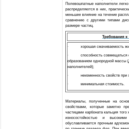
Полевошпатные наполнители легк
распределяются в них, практическ
меньшее влияние на течение распл
сравнению с другими типами дис
размере частиц.
Требования к
·
хорошая смачиваемость ж
·
способность совмещаться 
образованием однородной массы 
наполнителей);
·
неизменность свойств при 
·
минимальная стоимость.
Материалы, полученные на основ
свойствами, которые заметно пр
частицами карбоната кальция того
износостойкостью и высокими
обуславливается прочным адгезио
по границе раздела фаз. При вве