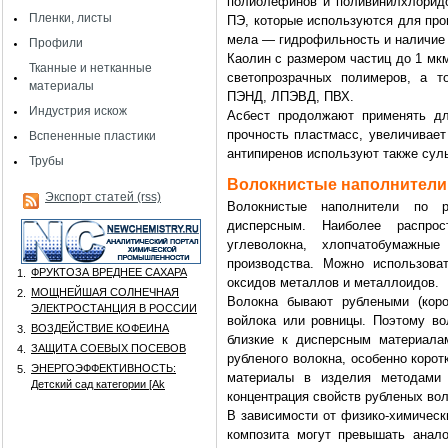
полиолефинов и поливинилхлоридо
Пленки, листы
ПЭ, которые используются для про
мела — гидрофильность и наличие 
Профили
Каолин с размером частиц до 1 мк
Тканные и нетканные
светопрозрачных полимеров, а 
материалы
ПЭНД, ЛПЭВД, ПВХ.
Индустрия искож
Асбест продолжают применять дл
прочность пластмасс, увеличивает
Вспененные пластики
антипиренов используют также сул
Трубы
Волокнистые наполнители
Экспорт статей (rss)
Волокнистые наполнители по р
дисперсным. Наиболее распрос
углеволокна, хлопчатобумажны
производства. Можно использова
ФРУКТОЗА ВРЕДНЕЕ САХАРА
1.
оксидов металлов и металлоидов.
МОЩНЕЙШАЯ СОЛНЕЧНАЯ
2.
Волокна бывают рублеными (коро
ЭЛЕКТРОСТАНЦИЯ В РОССИИ
войлока или ровницы. Поэтому во
ВОЗДЕЙСТВИЕ КОФЕИНА
3.
близкие к дисперсным материала
ЗАЩИТА СОЕВЫХ ПОСЕВОВ
4.
рубленого волокна, особенно коро
ЭНЕРГОЭФФЕКТИВНОСТЬ:
5.
материалы в изделия методами 
Детский сад категории [Аk
концентрация свойств рубленых во
В зависимости от физико-химическ
композита могут превышать анал