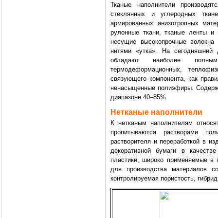
Тканые наполнители производят
стеклянных и углеродных ткан
армированных анизотропных мате
рулонные ткани, тканые ленты и
несущие высокопрочные волокна
нитями «утка». На сегодняшний 
обладают наиболее полным 
термодеформационных, теплофиз
связующего компонента, как прав
ненасыщенные полиэфиры. Содержа
диапазоне 40–85%.
Нетканые наполнители
К нетканым наполнителям относят
пропитываются растворами п
растворителя и переработкой в из
декоративной бумаги в качестве
пластики, широко применяемые в 
для производства материалов со
контролируемая пористость, гибрид