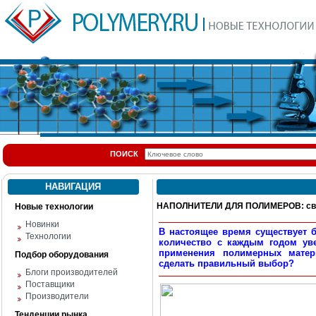
ПОИСК
НАВИГАЦИЯ
НАПОЛНИТЕЛИ ДЛЯ ПОЛИМЕРОВ: сво
Новые технологии
Новинки
В настоящее время существует б
Технологии
количество с каждым годом уве
применения полимерных матер
Подбор оборудования
сделать правильный выбор?
Блоги производителей
Поставщики
Производители
Тенденции рынка