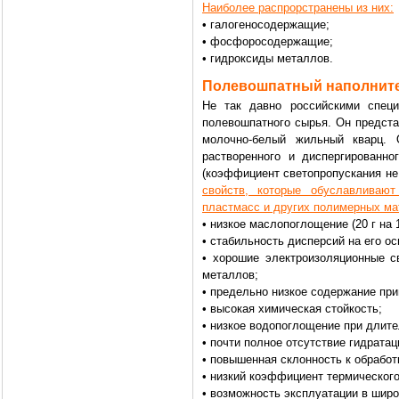
Наиболее распрорстранены из них:
• галогеносодержащие;
• фосфоросодержащие;
• гидроксиды металлов.
Полевошпатный наполнит
Не так давно российскими специ
полевошпатного сырья. Он предста
молочно-белый жильный кварц. 
растворенного и диспергированно
(коэффициент светопропускания н
свойств, которые обуславливают
пластмасс и других полимерных ма
• низкое маслопоглощение (20 г на 1
• стабильность дисперсий на его ос
• хорошие электроизоляционные с
металлов;
• предельно низкое содержание при
• высокая химическая стойкость;
• низкое водопоглощение при длите
• почти полное отсутствие гидрата
• повышенная склонность к обработ
• низкий коэффициент термическог
• возможность эксплуатации в широ