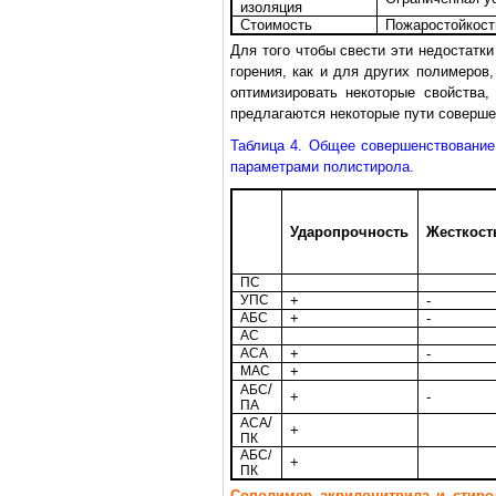
изоляция
Стоимость
Пожаростойкост
Для того чтобы свести эти недостатк
горения, как и для других полимеров
оптимизировать некоторые свойства,
предлагаются некоторые пути соверше
Таблица 4. Общее совершенствование
параметрами полистирола.
Ударопрочность
Жесткост
ПС
УПС
+
-
АБС
+
-
АС
АСА
+
-
МАС
+
/
АБС
+
-
ПА
/
АСА
+
ПК
АБС/
+
ПК
Сополимер акрилонитрила и стирол