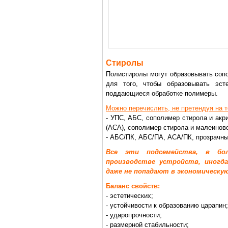
Стиролы
Полистиролы могут образовывать соп
для того, чтобы образовывать эсте
поддающиеся обработке полимеры.
Можно перечислить, не претендуя на 
- УПС, АБС, сополимер стирола и акр
(АСА), сополимер стирола и малеинов
- АБС/ПК, АБС/ПА, АСА/ПК, прозрач
Все эти подсемейства, в бо
производстве устройств, иногд
даже не попадают в экономическу
Баланс свойств:
- эстетических;
- устойчивости к образованию царапин;
- ударопрочности;
- размерной стабильности;