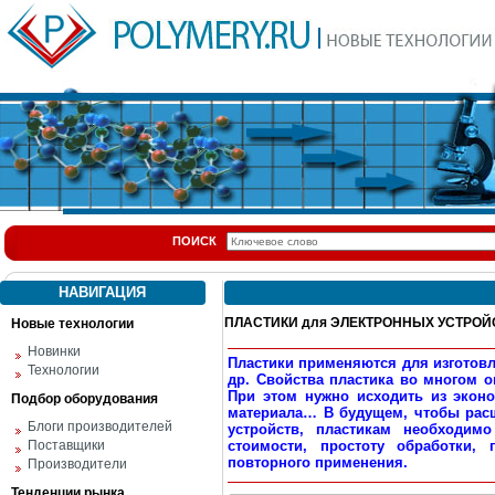
ПОИСК
НАВИГАЦИЯ
ПЛАСТИКИ для ЭЛЕКТРОННЫХ УСТРОЙ
Новые технологии
Новинки
Пластики применяются для изготов
Технологии
др. Свойства пластика во многом оп
При этом нужно исходить из эконо
Подбор оборудования
материала… В будущем, чтобы рас
Блоги производителей
устройств, пластикам необходим
Поставщики
стоимости, простоту обработки,
повторного применения.
Производители
Тенденции рынка