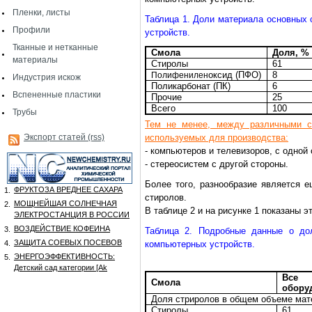
Пленки, листы
Таблица 1. Доли материала основных 
Профили
устройств.
Тканные и нетканные
Смола
Доля, %
материалы
Стиролы
61
оксид (ПФО)
8
Полифенилен
Индустрия искож
Поликарбонат (ПК)
6
Вспененные пластики
Прочие
25
Всего
100
Трубы
Тем не менее, между различными с
Экспорт статей (rss)
используемых для производства:
- компьютеров и телевизоров, с одной
- стереосистем с другой стороны.
Более того, разнообразие является 
ФРУКТОЗА ВРЕДНЕЕ САХАРА
1.
стиролов.
МОЩНЕЙШАЯ СОЛНЕЧНАЯ
2.
В таблице 2 и на рисунке 1 показаны э
ЭЛЕКТРОСТАНЦИЯ В РОССИИ
ВОЗДЕЙСТВИЕ КОФЕИНА
3.
Таблица 2. Подробные данные о до
ЗАЩИТА СОЕВЫХ ПОСЕВОВ
4.
компьютерных устройств.
ЭНЕРГОЭФФЕКТИВНОСТЬ:
5.
Детский сад категории [Аk
Все
Смола
обору
Доля стриролов в общем объеме мат
Стиролы
61