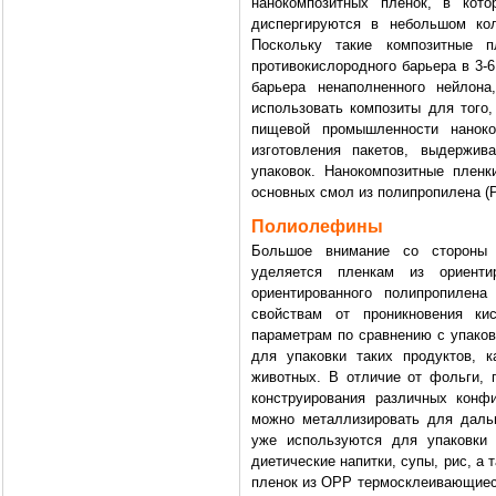
нанокомпозитных пленок, в кото
диспергируются в небольшом ко
Поскольку такие композитные 
противокислородного барьера в 3-
барьера ненаполненного нейлона
использовать композиты для того
пищевой промышленности наноко
изготовления пакетов, выдержив
упаковок. Нанокомпозитные плен
основных смол из полипропилена (P
Полиолефины
Большое внимание со стороны 
уделяется пленкам из ориенти
ориентированного полипропилен
свойствам от проникновения к
параметрам по сравнению с упаков
для упаковки таких продуктов, 
животных. В отличие от фольги,
конструирования различных конф
можно металлизировать для даль
уже используются для упаковки 
диетические напитки, супы, рис, а
пленок из OPP термосклеивающиеся