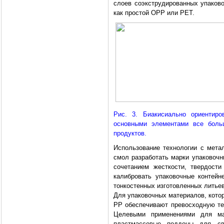
слоев соэкструдированных упаков
как простой ОРР или PET.
Рис. 3. Биакисиально ориентир
основными элементами все боль
продуктов.
Использование технологии с мета
смол разработать марки упаковоч
сочетанием жесткости, твердости
калибровать упаковочные контейн
тонкостенных изготовленных литье
Для упаковочных материалов, кото
PP обеспечивают превосходную те
Целевыми применениями для ма
пластмассовые поддоны для св