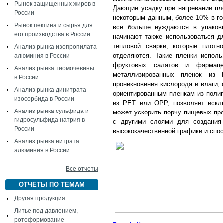
Рынок защищенных жиров в
Дающие усадку при нагревании пл
России
некоторым данным, более 10% в го
Рынок пектина и сырья для
все больше нуждаются в упаков
его производства в России
начинают также использоваться 
тепловой сварки, которые плотн
Анализ рынка изопропилата
отделяются. Такие пленки исполь
алюминия в России
фруктовых салатов и фармацев
Анализ рынка тиомочевины
металлизированных пленок из
в России
проникновения кислорода и влаги,
Анализ рынка динитрата
ориентированным пленкам из полип
изосорбида в России
из PET или OPP, позволяет искл
Анализ рынка сульфида и
может ускорить порчу пищевых пр
гидросульфида натрия в
с другими слоями для создания 
России
высококачественной графики и спо
Анализ рынка нитрата
алюминия в России
Все отчеты
ОТЧЕТЫ ПО ТЕМАМ
Другая продукция
Литье под давлением,
ротоформование