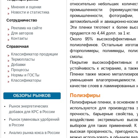
относительно небольших количес
Мнения и оценки
промышленности (преимущест
Новости и статистика
промышленности, фотографии,
Сотрудничество
автомобильной и авиационно-косм
Эти пленки тяготеют к более высо
Реклама на сайте
продаются по 4,44 долл. за 1 кг.
Для авторов
Контакты
Около 95% высокоэффективных 
полиолефинов. Остальные изгота
Справочная
фторполимеры, полиимиды, поли
Классификатор продукции
смолы.
Термопласты
Покрытие высокоэффективных 
Добавки
устойчивость к истиранию, а такж
Процессы
Пленки также можно металлизиров
Нормы и ГОСТы
уменьшения влагопроницаемости
Классификаторы
качестве слоев в ламинированных 
Полиэфиры
ОБЗОРЫ РЫНКОВ
Полиэфирные пленки, в основном п
Рынок энергетических
используются для производства 
добавок для КРС в России
прочность, барьерные свойства, 
Рынок гуминовых удобрений
воздействию экстремально высо
в России
выбором для таких применений. К 
высокая прозрачность, пригодност
Анализ рынка кокса в России
можно использовать в обычном вид