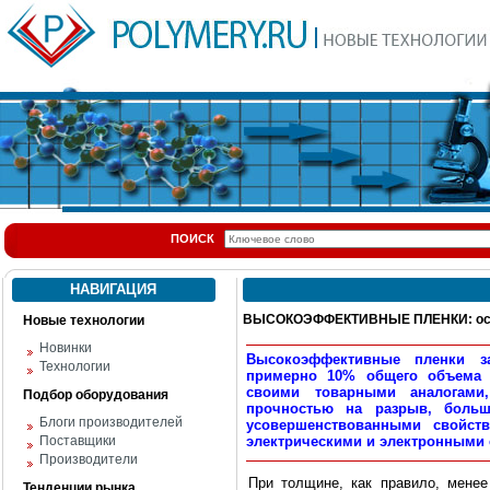
ПОИСК
НАВИГАЦИЯ
ВЫСОКОЭФФЕКТИВНЫЕ ПЛЕНКИ: осо
Новые технологии
Новинки
Высокоэффективные пленки з
Технологии
примерно 10% общего объема 
своими товарными аналогами
Подбор оборудования
прочностью на разрыв, больш
Блоги производителей
усовершенствованными свойст
Поставщики
электрическими и электронными 
Производители
При толщине, как правило, мене
Тенденции рынка