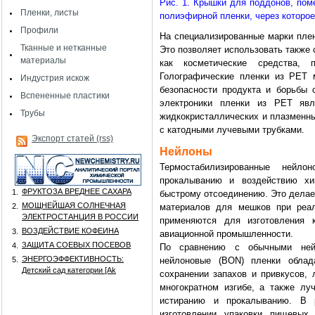
Рис. 1. Крышки для поддонов, по
Пленки, листы
полиэфирной пленки, через которо
Профили
На специализированные марки плен
Тканные и нетканные
Это позволяет использовать также
материалы
как косметические средства, 
Голографические пленки из PET 
Индустрия искож
безопасности продукта и борьбы 
Вспененные пластики
электроники пленки из PET яв
Трубы
жидкокристаллических и плазменны
с катодными лучевыми трубками.
Экспорт статей (rss)
Нейлоны
Термостабилизированные нейл
прокалыванию и воздействию хи
ФРУКТОЗА ВРЕДНЕЕ САХАРА
1.
быстрому отсоединению. Это делае
МОЩНЕЙШАЯ СОЛНЕЧНАЯ
2.
материалов для мешков при реал
ЭЛЕКТРОСТАНЦИЯ В РОССИИ
применяются для изготовления к
ВОЗДЕЙСТВИЕ КОФЕИНА
3.
авиационной промышленности.
ЗАЩИТА СОЕВЫХ ПОСЕВОВ
4.
По сравнению с обычными нейл
ЭНЕРГОЭФФЕКТИВНОСТЬ:
5.
нейлоновые (BON) пленки облад
Детский сад категории [Аk
сохранении запахов и привкусов,
многократном изгибе, а также лу
истиранию и прокалыванию. В 
изготовлении упаковки пищевых