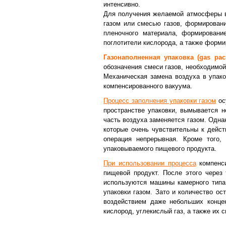
интенсивно.
Для получения желаемой атмосферы в
газом или смесью газов, формирован
пленочного материала, формирован
поглотители кислорода, а также форм
Газонаполненная упаковка (gas pa
обозначения смеси газов, необходимой
Механическая замена воздуха в упако
компенсированного вакуума.
Процесс заполнения упаковки газом
ос
пространстве упаковки, вымывается н
часть воздуха заменяется газом. Одна
которые очень чувствительны к дейст
операция непрерывная. Кроме того,
упаковываемого пищевого продукта.
При использовании процесса
компенси
пищевой продукт. После этого через
используются машины камерного типа.
упаковки газом. Зато и количество ос
воздействием даже небольших конце
кислород, углекислый газ, а также их 