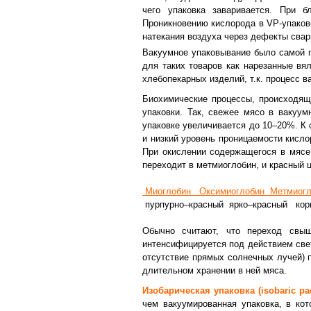
чего упаковка заваривается. При 
Проникновению кислорода в VР-упаков
натекания воздуха через дефекты свар
Вакуумное упаковывание было самой 
для таких товаров как нарезанные вя
хлебопекарных изделий, т.к. процесс
Биохимические процессы, происходящ
упаковки. Так, свежее мясо в вакуум
упаковке увеличивается до 10–20%. К 
и низкий уровень проницаемости кисло
При окислении содержащегося в мясе
переходит в метмиоглобин, и красный 
Миоглобин Оксимиоглобин Метмиогл
пурпурно–красный ярко–красный кор
Обычно считают, что переход свыш
интенсифицируется под действием све
отсутствие прямых солнечных лучей) 
длительном хранении в ней мяса.
Изобарическая упаковка (isobaric pa
чем вакуумированная упаковка, в ко