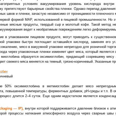
благоприятных условиях вакуумирования уровень кислорода внутр
ку препятствуют барьерные свойства пленки. Однако перепад давления 
ных швов и пленки, зачастую независимо от проницаемости пленочного 
первой формой МАР, использованной в пищевой промышленности. Но эт
леные мясные продукты, твердый сыр и молотый кофе. Такой метод не
 вакуумирования ведет к необратимым повреждениям легко деформируемы
ие в упакованном пищевом продукте, могут приводить к существенно
ной упаковке быстро поглощает оставшийся кислород, заменяя его уг
сожалению, мясо в вакуумной упаковке непригодно для розничной торго
рода через упаковочные пленки изменяет цвет мяса, который является
 миоглобина образуется оксимиоглобин, придающий созревшему мясу я
цвет свежего мяса меняется на темный, грязно-коричневый. Указанные п
обин
ичневый
е 50% оксимиоглобина в метмиоглобин делает мясо непригодным
та, повышенной температуры, ферментных добавок, рН-среды и т.п. В о
процесс длится 2–4 суток. Еще одним недостатком является конденсаци
ckaging — IP),
внутри которой поддерживается давление близкое к ат
торой процессы натекания атмосферного воздуха через сварные швы