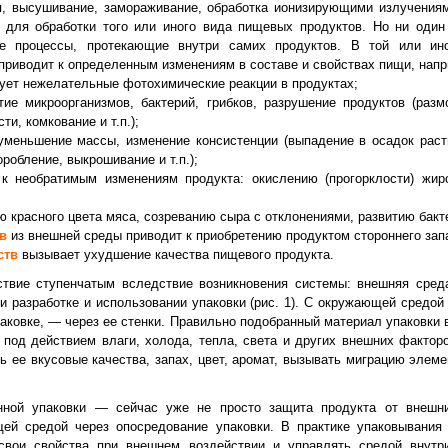
ия, высушивание, замораживание, обработка ионизирующими излучения
 для обработки того или иного вида пищевых продуктов. Но ни один
ие процессы, протекающие внутри самих продуктов. В той или ин
приводит к определенным изменениям в составе и свойствах пищи, напр
ует нежелательные фотохимические реакции в продуктах;
ие микроорганизмов, бактерий, грибков, разрушение продуктов (размок
и, комкование и т.п.);
меньшение массы, изменение консистенции (выпадение в осадок раств
робление, выкрошивание и т.п.);
к необратимым изменениям продукта: окислению (прогорклости) жиро
 красного цвета мяса, созреванию сыра с отклонениями, развитию бакте
в
из внешней среды приводит к приобретению продуктом стороннего зап
ств
вызывает ухудшение качества пищевого продукта.
ствие ступенчатым вследствие возникновения системы: внешняя сред
ри разработке и использовании упаковки (рис. 1). С окружающей средо
паковке, — через ее стенки. Правильно подобранный материал упаковки 
под действием влаги, холода, тепла, света и других внешних факторо
ь ее вкусовые качества, запах, цвет, аромат, вызывать миграцию элем
ной упаковки — сейчас уже не просто защита продукта от внешни
ей средой через опосредование упаковки. В практике упаковывани
 свои свойства при внешнем воздействии и управлять средой внутри