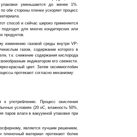
и упаковки уменьшается до менее 1%.
по обе стороны пленки ускоряет процесс
материала.
от способ и сейчас широко применяется
 подходит для многих кондитерских или
х продуктов.
му изменению газовой среды внутри VP-
лекислым газом, содержание которого в
вли, т.к. снижение содержания кислорода
 своеобразным индикатором его свежести.
рко-красный цвет. Затем оксимиоглобин
роцессы протекают согласно механизму:
 к употреблению. Процесс окисления
бычных условиях (20 оС, влажность 50%,
я паров влаги в вакуумной упаковке при
мосферному, является лучшим решением,
 и пленочный материал протекают более