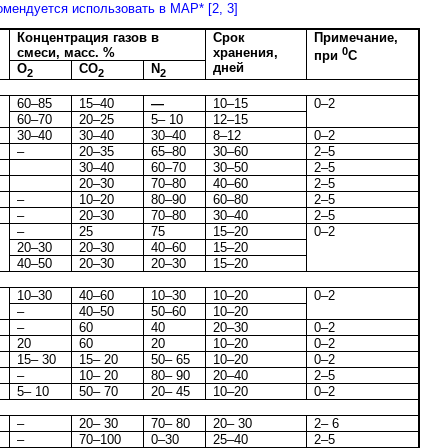
омендуется использовать в МАР* [2, 3]
Концентрация газов в
Срок
Примечание,
смеси, масс. %
хранения,
0
при
С
дней
О
СО
N
2
2
2
60–85
15–40
—
10–15
0–2
60–70
20–25
5– 10
12–15
30–40
30–40
30–40
8–12
0–2
–
20–35
65–80
30–60
2–5
30–40
60–70
30–50
2–5
20–30
70–80
40–60
2–5
–
10–20
80–90
60–80
2–5
–
20–30
70–80
30–40
2–5
–
25
75
15–20
0–2
20–30
20–30
40–60
15–20
40–50
20–30
20–30
15–20
10–30
40–60
10–30
10–20
0–2
–
40–50
50–60
10–20
–
60
40
20–30
0–2
20
60
20
10–20
0–2
15– 30
15– 20
50– 65
10–20
0–2
–
10– 20
80– 90
20–40
2–5
5– 10
50– 70
20– 45
10–20
0–2
–
20– 30
70– 80
20– 30
2– 6
–
70–100
0–30
25–40
2–5