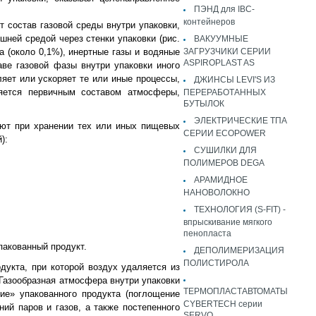
ПЭНД для IBC-
контейнеров
т состав газовой среды внутри упаковки,
ней средой через стенки упаковки (рис.
ВАКУУМНЫЕ
а (около 0,1%), инертные газы и водяные
ЗАГРУЗЧИКИ СЕРИИ
ASPIROPLAST AS
ве газовой фазы внутри упаковки иного
ляет или ускоряет те или иные процессы,
ДЖИНСЫ LEVI'S ИЗ
яется первичным составом атмосферы,
ПЕРЕРАБОТАННЫХ
БУТЫЛОК
ЭЛЕКТРИЧЕСКИЕ ТПА
ают при хранении тех или иных пищевых
СЕРИИ ECOPOWER
):
СУШИЛКИ ДЛЯ
ПОЛИМЕРОВ DEGA
АРАМИДНОЕ
НАНОВОЛОКНО
ТЕХНОЛОГИЯ (S-FIT) -
впрыскивание мягкого
пенопласта
пакованный продукт.
ДЕПОЛИМЕРИЗАЦИЯ
ПОЛИСТИРОЛА
дукта, при которой воздух удаляется из
 Газообразная атмосфера внутри упаковки
ТЕРМОПЛАСТАВТОМАТЫ
ие» упакованного продукта (поглощение
CYBERTECH серии
ий паров и газов, а также постепенного
SERVO