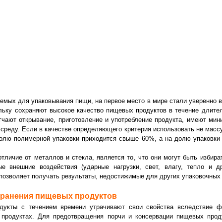
емых для упаковывания пищи, на первое место в мире стали уверенно 
льку сохраняют высокое качество пищевых продуктов в течение длите
гчают открывание, приготовление и употребление продукта, имеют ми
реду. Если в качестве определяющего критерия использовать не массу
 долю полимерной упаковки приходится свыше 60%, а на долю упаковки
тличие от металлов и стекла, является то, что они могут быть избира
ые внешние воздействия (ударные нагрузки, свет, влагу, тепло и 
позволяет получать результаты, недостижимые для других упаковочных
хранения пищевых продуктов
дукты с течением времени утрачивают свои свойства вследствие фи
 продуктах. Для предотвращения порчи и консервации пищевых прод