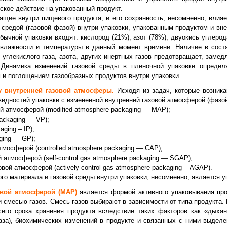
ское действие на упакованный продукт.
щие внутри пищевого продукта, и его сохранность, несомненно, влияе
редой (газовой фазой) внутри упаковки, упакованным продуктом и внеш
обычной упаковки входят: кислород (21%), азот (78%), двуокись углерод
 влажности и температуры в данный момент времени. Наличие в соста
 углекислого газа, азота, других инертных газов предотвращает, замед
Динамика изменений газовой среды в пленочной упаковке определ
и поглощением газообразных продуктов внутри упаковки.
у внутренней газовой атмосферы.
Исходя из задач, которые возник
видностей упаковки с измененной внутренней газовой атмосферой (фазой
й атмосферой (modified atmosphere packaging — MAР);
ackaging — VР);
aging – IP);
ging — GР);
тмосферой (controlled atmosphere packaging — CAР);
 атмосферой (self-control gas atmosphere packaging — SGAP);
вой атмосферой (actively-control gas atmosphere packaging – АGAР).
 материала и газовой среды внутри упаковки, несомненно, является у
вой атмосферой (MAР)
является формой активного упаковывания про
и смесью газов. Смесь газов выбирают в зависимости от типа продукта.
сего срока хранения продукта вследствие таких факторов как «дыхан
аза), биохимических изменений в продукте и связанных с ними выделен