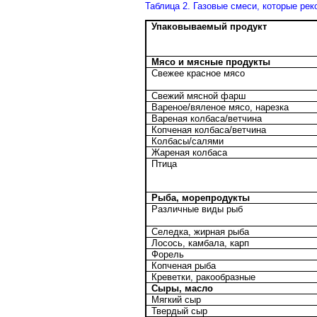
Таблица 2. Газовые смеси, которые рек
Упаковываемый продукт
Мясо и мясные продукты
Свежее красное мясо
Свежий мясной фарш
Вареное/вяленое мясо, нарезка
Вареная колбаса/ветчина
Копченая колбаса/ветчина
Колбасы/салями
Жареная колбаса
Птица
Рыба, морепродукты
Различные виды рыб
Селедка, жирная рыба
Лосось, камбала, карп
Форель
Копченая рыба
Креветки, ракообразные
Сыры, масло
Мягкий сыр
Твердый сыр