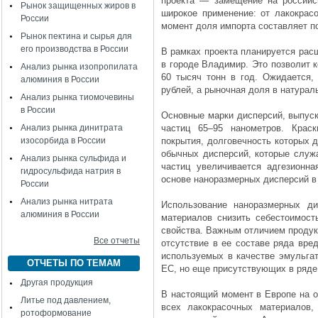
проекта — замещение на российс
Рынок защищенных жиров в
широкое применение: от лакокрас
России
момент доля импорта составляет по
Рынок пектина и сырья для
его производства в России
В рамках проекта планируется ра
в городе Владимир. Это позволит 
Анализ рынка изопропилата
60 тысяч тонн в год. Ожидается,
алюминия в России
рублей, а рыночная доля в натура
Анализ рынка тиомочевины
в России
Основные марки дисперсий, выпуск
Анализ рынка динитрата
частиц 65–95 нанометров. Крас
изосорбида в России
покрытия, долговечность которых д
обычных дисперсий, которые служа
Анализ рынка сульфида и
частиц увеличивается адгезионна
гидросульфида натрия в
основе наноразмерных дисперсий в 
России
Анализ рынка нитрата
Использование наноразмерных ди
алюминия в России
материалов снизить себестоимост
свойства. Важным отличием продук
Все отчеты
отсутствие в ее составе ряда вре
используемых в качестве эмульгат
ОТЧЕТЫ ПО ТЕМАМ
ЕС, но еще присутствующих в ряде
Другая продукция
В настоящий момент в Европе на о
Литье под давлением,
всех лакокрасочных материалов
ротоформование