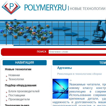
ПОИСК
НАВИГАЦИЯ
ТЕМ
Адгезивы
Новые технологии
Революция в технологиях сборки
Новинки
Технологии
->
Уважаемые читатели, пр
Подбор оборудования
новому классу констр
Блоги производителей
революцию в соврем
Использование совреме
Поставщики
крепежные детали, уд
Производители
надежность и долговечность маши
Тенденции рынка
технологической оснастке и инст