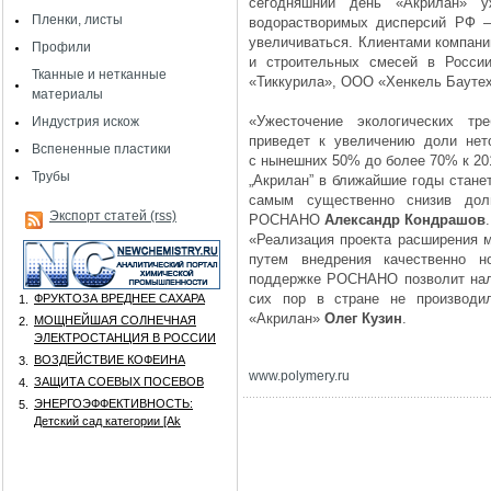
сегодняшний день «Акрилан» 
Пленки, листы
водорастворимых дисперсий РФ —
увеличиваться. Клиентами компани
Профили
и строительных смесей в Росс
Тканные и нетканные
«Тиккурила», ООО «Хенкель Бауте
материалы
«Ужесточение экологических тр
Индустрия искож
приведет к увеличению доли нет
Вспененные пластики
с нынешних 50% до более 70% к 20
Трубы
„Акрилан” в ближайшие годы стане
самым существенно снизив дол
Экспорт статей (rss)
РОСНАНО
Александр Кондрашов
.
«Реализация проекта расширения 
путем внедрения качественно н
поддержке РОСНАНО позволит нала
сих пор в стране не производи
ФРУКТОЗА ВРЕДНЕЕ САХАРА
1.
«Акрилан»
Олег Кузин
.
МОЩНЕЙШАЯ СОЛНЕЧНАЯ
2.
ЭЛЕКТРОСТАНЦИЯ В РОССИИ
ВОЗДЕЙСТВИЕ КОФЕИНА
3.
www
.
polymery
.
ru
ЗАЩИТА СОЕВЫХ ПОСЕВОВ
4.
ЭНЕРГОЭФФЕКТИВНОСТЬ:
5.
Детский сад категории [Аk