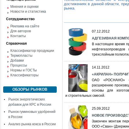
достижениях в данной области, пре
Мнения и оценки
рынка.
Новости и статистика
Сотрудничество
Реклама на сайте
Для авторов
07.12.2012
Контакты
АДГЕЗИВНАЯ КОМП
Справочная
В настоящее время пр
нефтегазопроводов
Классификатор продукции
трехслойным полиэти
Термопласты
Добавки
Процессы
14.11.2012
Нормы и ГОСТы
«АКРИЛАН» ПОЛУЧ
Классификаторы
ОАО «РОСНАНО» о
расширению производ
ОБЗОРЫ РЫНКОВ
основы для изготов
и строительных смесей.
Рынок энергетических
добавок для КРС в России
25.09.2012
Рынок гуминовых удобрений
НОВОЕ ПРОИЗВОДС
в России
Закончен монтаж пер
Анализ рынка кокса в России
ООО «Сван» (Дзержинс