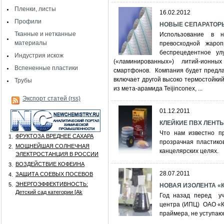
Пленки, листы
16.02.2012
Профили
НОВЫЕ СЕПАРАТОРЫ
Тканные и нетканные
Использование в н
материалы
превосходной жароп
беспрецедентное ул
Индустрия искож
(«ламинированных») литий-ионн
Вспененные пластики
смартфонов. Компания будет предлаг
включает другой высоко термостойки
Трубы
из мета-арамида Teijinconex, ...
Экспорт статей (rss)
01.12.2011
КЛЕЙКИЕ ПВХ ЛЕНТ
Что нам известно пр
ФРУКТОЗА ВРЕДНЕЕ САХАРА
1.
прозрачная пластико
МОЩНЕЙШАЯ СОЛНЕЧНАЯ
2.
канцелярских целях.
ЭЛЕКТРОСТАНЦИЯ В РОССИИ
ВОЗДЕЙСТВИЕ КОФЕИНА
3.
28.07.2011
ЗАЩИТА СОЕВЫХ ПОСЕВОВ
4.
ЭНЕРГОЭФФЕКТИВНОСТЬ:
5.
НОВАЯ ИЗОЛЕНТА «
Детский сад категории [Аk
Год назад перед уч
центра (ИПЦ) ОАО «К
праймера, не уступа