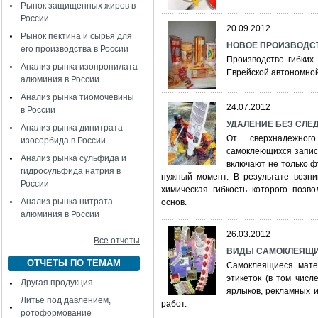
Рынок защищенных жиров в
России
20.09.2012
Рынок пектина и сырья для
НОВОЕ ПРОИЗВОДС
его производства в России
Производство гибких
Анализ рынка изопропилата
Еврейской автономной
алюминия в России
Анализ рынка тиомочевины
24.07.2012
в России
УДАЛЕНИЕ БЕЗ СЛЕДО
Анализ рынка динитрата
От сверхнадежног
изосорбида в России
самоклеющихся запис
Анализ рынка сульфида и
включают не только ф
гидросульфида натрия в
нужный момент. В результате возни
России
химическая гибкость которого позв
Анализ рынка нитрата
основ.
алюминия в России
26.03.2012
Все отчеты
ВИДЫ САМОКЛЕЯЩИ
ОТЧЕТЫ ПО ТЕМАМ
Самоклеящиеся мате
этикеток (в том числ
Другая продукция
ярлыков, рекламных 
Литье под давлением,
работ.
ротоформование