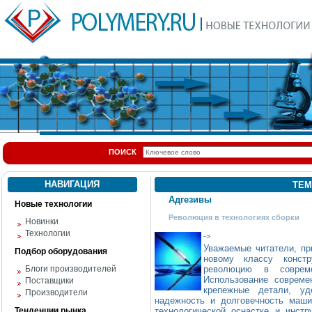
ПОИСК
НАВИГАЦИЯ
ТЕМ
Адгезивы
Новые технологии
Революция в технологиях сборки
Новинки
Технологии
->
Уважаемые читатели, пр
Подбор оборудования
новому классу констр
Блоги производителей
революцию в соврем
Использование совреме
Поставщики
крепежные детали, уд
Производители
надежность и долговечность маши
Тенденции рынка
технологической оснастке и инст