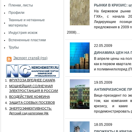
Пленки, листы
РЫНКИ В КРИЗИС: шу
На биржевом рынке 
Профили
ГХК», с начала 20
Тканные и нетканные
Лидирующие позици
материалы
предложения в 2009 го
2008)…
Индустрия искож
Вспененные пластики
22.05.2009
Трубы
ДИНАМИКА ЦЕН НА 
Экспорт статей (rss)
В апреле цены на пол
как в первом квартал
и поливинилхлорид (П
ФРУКТОЗА ВРЕДНЕЕ САХАРА
1.
19.05.2009
МОЩНЕЙШАЯ СОЛНЕЧНАЯ
2.
АНТИКРИЗИСНОЕ П
ЭЛЕКТРОСТАНЦИЯ В РОССИИ
Вице-президент по э
ВОЗДЕЙСТВИЕ КОФЕИНА
3.
том, как компания 
ЗАЩИТА СОЕВЫХ ПОСЕВОВ
4.
кризису, и какие
ЭНЕРГОЭФФЕКТИВНОСТЬ:
5.
продемонстрировать р
Детский сад категории [Аk
18.05.2009
ПРОЖЕКТЫ В КРИЗИС: