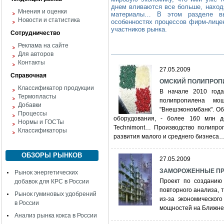
днем вливаются все больше, наход
Мнения и оценки
материалы… В этом разделе вы
Новости и статистика
особенностях процессов фирм-лицен
участников рынка.
Сотрудничество
Реклама на сайте
Для авторов
Контакты
27.05.2009
Справочная
ОМСКИЙ ПОЛИПРОПИ
Классификатор продукции
В начале 2010 года
Термопласты
полипропилена мо
Добавки
"Внешэкономбанк". О
Процессы
оборудования, - более 160 млн д
Нормы и ГОСТы
Technimont… Производство полипро
Классификаторы
развития малого и среднего бизнеса
ОБЗОРЫ РЫНКОВ
27.05.2009
ЗАМОРОЖЕННЫЕ ПРО
Рынок энергетических
Проект по созданию
добавок для КРС в России
повторного анализа, 
Рынок гуминовых удобрений
из-за экономическог
в России
мощностей на Ближнем
Анализ рынка кокса в России