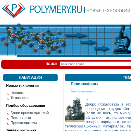
ПОИСК
НАВИГАЦИЯ
ТЕМ
Полиолефины
Новые технологии
Базовый пласт
Новинки
Технологии
->
Добро пожаловать в э
Подбор оборудования
переоценить трудно. Сег
Блоги производителей
(если не весь, то мир у
областях. Так, полиэтил
Поставщики
товаров народного потре
Производители
теплоизоляционных материалов, т
Тенденции рынка
мировую экономику, что ими уже 