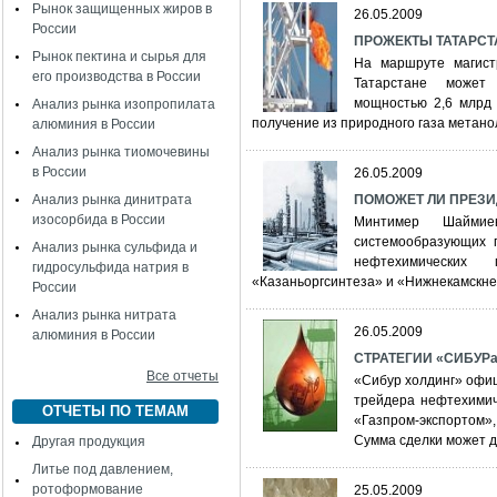
Рынок защищенных жиров в
26.05.2009
России
ПРОЖЕКТЫ ТАТАРСТАН
Рынок пектина и сырья для
На маршруте магист
его производства в России
Татарстане может
мощностью 2,6 млрд 
Анализ рынка изопропилата
получение из природного газа метан
алюминия в России
Анализ рынка тиомочевины
в России
26.05.2009
Анализ рынка динитрата
ПОМОЖЕТ ЛИ ПРЕЗИ
изосорбида в России
Минтимер Шайми
системообразующих 
Анализ рынка сульфида и
нефтехимических
гидросульфида натрия в
«Казаньоргсинтеза» и «Нижнекамск
России
Анализ рынка нитрата
26.05.2009
алюминия в России
СТРАТЕГИИ «СИБУРа»
Все отчеты
«Сибур холдинг» офи
трейдера нефтехимич
ОТЧЕТЫ ПО ТЕМАМ
«Газпром-экспортом»
Сумма сделки может 
Другая продукция
Литье под давлением,
ротоформование
25.05.2009